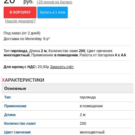
руб.
+20 ионов на баланс
В КОРЗИНУ
Купить в 1 клик
Нашли дешевле?
Под заказ (от 2 дней)
Доставка по Могилёву: 6 р*
Тип
гирлянда
, Длина
2 м
, Количество ламп
200
, Цвет свечения
многоцветный
, Применение
в помещении
, Работа от батареек
4 x AA
Для юрлиц с НДС:
20,00р
Заказать счёт
ХАРАКТЕРИСТИКИ
Основные
Тип
гирлянда
Применение
в помещении
Длина
2 м
Количество ламп
200
Цвет свечения
многоцветный