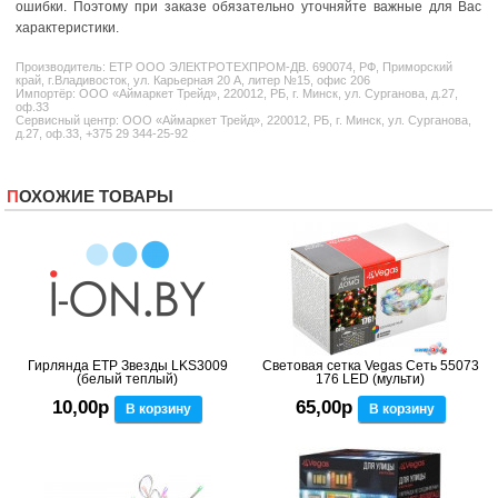
ошибки. Поэтому при заказе обязательно уточняйте важные для Вас
характеристики.
Производитель:
ETP
ООО ЭЛЕКТРОТЕХПРОМ-ДВ. 690074, РФ, Приморский
край, г.Владивосток, ул. Карьерная 20 А, литер №15, офис 206
Импортёр: ООО «Аймаркет Трейд», 220012, РБ, г. Минск, ул. Сурганова, д.27,
оф.33
Сервисный центр: ООО «Аймаркет Трейд», 220012, РБ, г. Минск, ул. Сурганова,
д.27, оф.33, +375 29 344-25-92
ПОХОЖИЕ ТОВАРЫ
Гирлянда ETP Звезды LKS3009
Световая сетка Vegas Сеть 55073
(белый теплый)
176 LED (мульти)
10,00р
65,00р
В корзину
В корзину