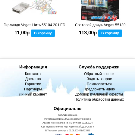
Гирлянда Vegas Нить 55104 20 LED
Световой дождь Vegas 55139
11,00р
113,00р
В корзину
В корзину
Информация
Служба поддержки
Контакты
Обратный звонок
Доставка
Задать вопрос
Гарантии
Пожаловаться
Партнёры
Предложить идею
Личный кабинет
Договор публичной оферты
Политика обработки данных
Официально
ООО ДанаВендра
Регистрации №791372916 зарегистрировано
Админ. Ленинского р-на г. Могилёва 02.05.2024
Юр. адрес: Могилев, пер. Карпинской, д.2А, каб 7
В Торговом реестре с 05.08.2024 №723581