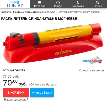
Каталог
Инфо
Контакты
Поиск
Главная
›
Системы автоматического полива
›
Системы автоматического полива
Grinda
› Распылитель Grinda 427689
РАСПЫЛИТЕЛЬ GRINDA 427689 В МОГИЛЁВЕ
Артикул:
549167
Следить за ценой
77,00 руб.
70
.00
руб.
+64 иона на баланс
В КОРЗИНУ
Купить в 1 клик
Нашли дешевле?