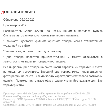
ДОПОЛНИТЕЛЬНО
Обновлено: 05.10.2022
Просмотров: 417
Распылитель Grinda 427689 по низким ценам в Могилёве.
Купить
Системы автоматического полива
в интернет магазине.
*Стоимость доставки крупногабаритного товара может отличатся от
указанной на сайте
*Бесплатная доставка только для физ лиц.
*
Цена товара является приблизительной и может отличаться в
зависимости от наличия товара у поставщика
Вся информация о товаре на сайте носит справочный характер и взята
из открытых источников. Внешний вид товара может отличаться от
фотографий на сайте. В технических характеристиках товара возможны
ошибки. Поэтому при заказе обязательно уточняйте важные для Вас
характеристики.
Производитель:
Grinda
Даевоо Интернешнл Корпорейшн. (406-840) 165,
Конвенсиа-Студио, карта йонсу -ГУ, Инчхон, Корея.
Импортёр: ООО Триовист, 220020, г. Минск, ПОБЕДИТЕЛЕЙ пр., дом № 100,
офис 203.
Сервисный центр: ЗАО «Патио» (Минск, ул. Харьковская, д. 76); ЗАО «ЦТИ»