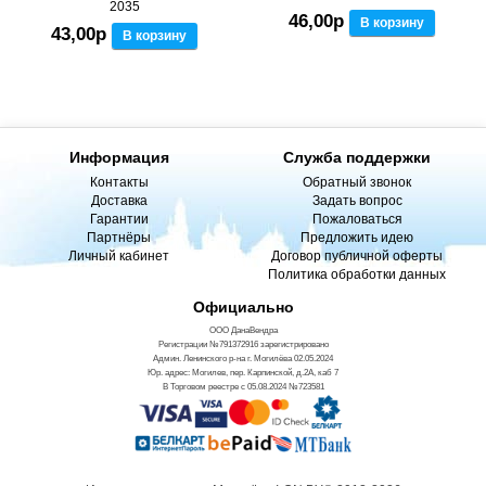
2035
46,00р
В корзину
43,00р
В корзину
Информация
Служба поддержки
Контакты
Обратный звонок
Доставка
Задать вопрос
Гарантии
Пожаловаться
Партнёры
Предложить идею
Личный кабинет
Договор публичной оферты
Политика обработки данных
Официально
ООО ДанаВендра
Регистрации №791372916 зарегистрировано
Админ. Ленинского р-на г. Могилёва 02.05.2024
Юр. адрес: Могилев, пер. Карпинской, д.2А, каб 7
В Торговом реестре с 05.08.2024 №723581