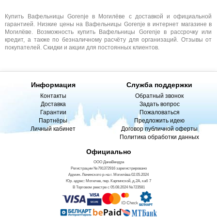
Купить Вафельницы Gorenje в Могилёве с доставкой и официальной
гарантией. Низкие цены на Вафельницы Gorenje в интернет магазине в
Могилёве. Возможность купить Вафельницы Gorenje в рассрочку или
кредит, а также по безналичному расчёту для организаций. Отзывы от
покупателей. Скидки и акции для постоянных клиентов.
Информация
Служба поддержки
Контакты
Обратный звонок
Доставка
Задать вопрос
Гарантии
Пожаловаться
Партнёры
Предложить идею
Личный кабинет
Договор публичной оферты
Политика обработки данных
Официально
ООО ДанаВендра
Регистрации №791372916 зарегистрировано
Админ. Ленинского р-на г. Могилёва 02.05.2024
Юр. адрес: Могилев, пер. Карпинской, д.2А, каб 7
В Торговом реестре с 05.08.2024 №723581