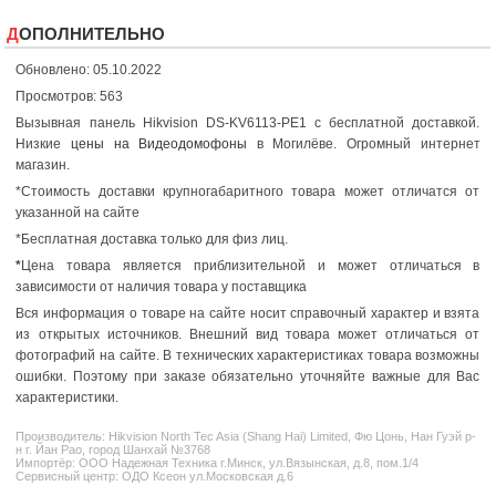
ДОПОЛНИТЕЛЬНО
Обновлено: 05.10.2022
Просмотров: 563
Вызывная панель Hikvision DS-KV6113-PE1 с бесплатной доставкой.
Низкие
цены на Видеодомофоны
в Могилёве. Огромный интернет
магазин.
*Стоимость доставки крупногабаритного товара может отличатся от
указанной на сайте
*Бесплатная доставка только для физ лиц.
*
Цена товара является приблизительной и может отличаться в
зависимости от наличия товара у поставщика
Вся информация о товаре на сайте носит справочный характер и взята
из открытых источников. Внешний вид товара может отличаться от
фотографий на сайте. В технических характеристиках товара возможны
ошибки. Поэтому при заказе обязательно уточняйте важные для Вас
характеристики.
Производитель:
Hikvision
North Tec Asia (Shang Hai) Limited, Фю Цонь, Нан Гуэй р-
н г. Йан Рао, город Шанхай №3768
Импортёр: ООО Надежная Техника г.Минск, ул.Вязынская, д.8, пом.1/4
Сервисный центр: ОДО Ксеон ул.Московская д.6