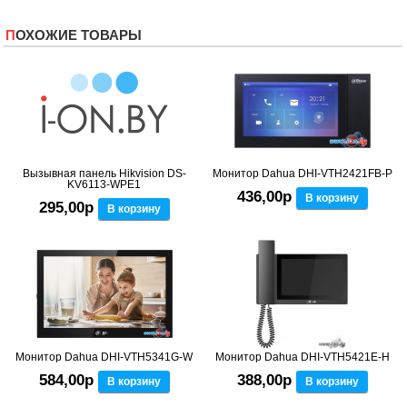
ПОХОЖИЕ ТОВАРЫ
Вызывная панель Hikvision DS-
Монитор Dahua DHI-VTH2421FB-P
KV6113-WPE1
436,00р
В корзину
295,00р
В корзину
Монитор Dahua DHI-VTH5341G-W
Монитор Dahua DHI-VTH5421E-H
584,00р
388,00р
В корзину
В корзину