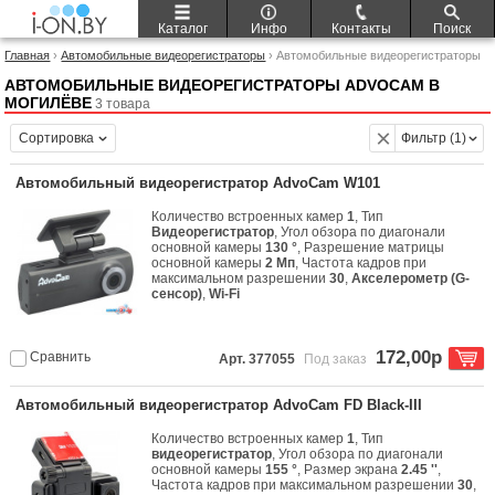
Каталог
Инфо
Контакты
Поиск
Главная
›
Автомобильные видеорегистраторы
› Автомобильные видеорегистраторы
AdvoCam
АВТОМОБИЛЬНЫЕ ВИДЕОРЕГИСТРАТОРЫ ADVOCAM В
МОГИЛЁВЕ
3 товара
Сортировка
Фильтр (1)
Автомобильный видеорегистратор AdvoCam W101
Количество встроенных камер
1
, Тип
Видеорегистратор
, Угол обзора по диагонали
основной камеры
130 °
, Разрешение матрицы
основной камеры
2 Мп
, Частота кадров при
максимальном разрешении
30
,
Акселерометр (G-
сенсор)
,
Wi-Fi
172,00р
Сравнить
Арт. 377055
Под заказ
Автомобильный видеорегистратор AdvoCam FD Black-III
Количество встроенных камер
1
, Тип
видеорегистратор
, Угол обзора по диагонали
основной камеры
155 °
, Размер экрана
2.45 ''
,
Частота кадров при максимальном разрешении
30
,