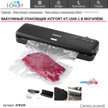
Каталог
Инфо
Контакты
Поиск
Главная
›
Вакуумные упаковщики
›
Вакуумные упаковщики Kitfort
› Вакуумный
упаковщик Kitfort KT-1509-1
ВАКУУМНЫЙ УПАКОВЩИК KITFORT KT-1509-1 В МОГИЛЁВЕ
Артикул:
478155
Следить за ценой