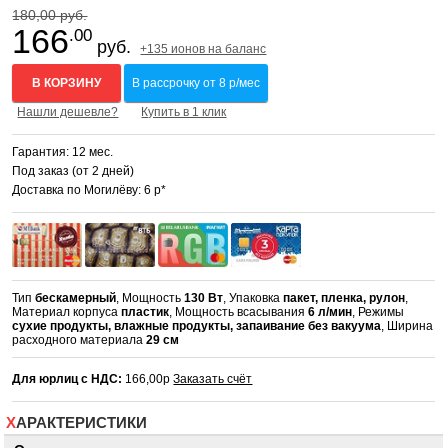
180,00 руб.
166
.00
руб.
+135 ионов на баланс
В КОРЗИНУ
В рассрочку от 8 р/мес
Нашли дешевле?
Купить в 1 клик
Гарантия: 12 мес.
Под заказ (от 2 дней)
Доставка по Могилёву: 6 р*
Тип
бескамерный
, Мощность
130 Вт
, Упаковка
пакет, пленка, рулон
,
Материал корпуса
пластик
, Мощность всасывания
6 л/мин
, Режимы
сухие продукты, влажные продукты, запаивание без вакуума
, Ширина
расходного материала
29 см
Для юрлиц с НДС:
166,00р
Заказать счёт
ХАРАКТЕРИСТИКИ