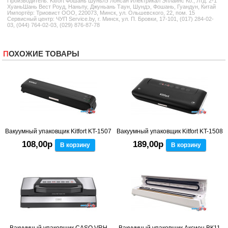
Производитель:
Kitfort
Фошань Шуньлэ Лонсан Илектрикал Эплаинс Ко., Лтд. 2-1
ХуаньШань Вест Роуд, Наньпу, Джуньань Таун, Шундэ, Фошань, Гуандун, Китай
Импортёр: Триовист ООО, 220073, Минск, ул. Ольшевского, 22, пом. 15
Сервисный центр: ЧУП Service.by, г. Минск, ул. П. Бровки, 17-101, (017) 284-02-
03, (044) 764-02-03, (029) 876-87-78
ПОХОЖИЕ ТОВАРЫ
Вакуумный упаковщик Kitfort KT-1507
Вакуумный упаковщик Kitfort KT-1508
108,00р
189,00р
В корзину
В корзину
Вакуумный упаковщик CASO VRH
Вакуумный упаковщик Аксион ВК11