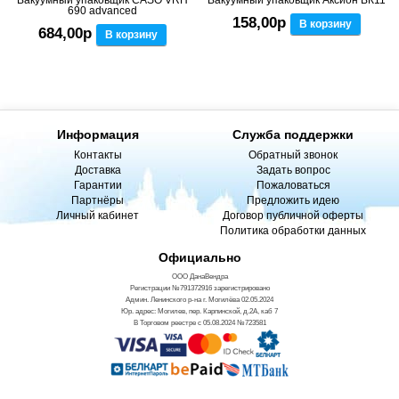
690 advanced
158,00р
В корзину
684,00р
В корзину
Информация
Служба поддержки
Контакты
Обратный звонок
Доставка
Задать вопрос
Гарантии
Пожаловаться
Партнёры
Предложить идею
Личный кабинет
Договор публичной оферты
Политика обработки данных
Официально
ООО ДанаВендра
Регистрации №791372916 зарегистрировано
Админ. Ленинского р-на г. Могилёва 02.05.2024
Юр. адрес: Могилев, пер. Карпинской, д.2А, каб 7
В Торговом реестре с 05.08.2024 №723581