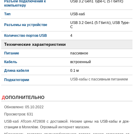
Разъем подключения к
USB 3.2 Gen1 Type-C (5 Гбит/с)
компьютеру
Тип
USB-хаб
USB 3.2 Gen1 (5 Гбит/с), USB Type-
Разъемы на устройстве
C
Количество портов USB
4
Технические характеристики
Питание
пассивное
Кабель
встроенный
Длина кабеля
0.1 м
USB-хабы с пассивным питанием
Подкатегории
ДОПОЛНИТЕЛЬНО
Обновлено: 05.10.2022
Просмотров: 631
USB-хаб ATcom AT2808 с доставкой. Низкие
цены на USB-хабы и док-
станции
в Могилёве. Огромный интернет магазин.