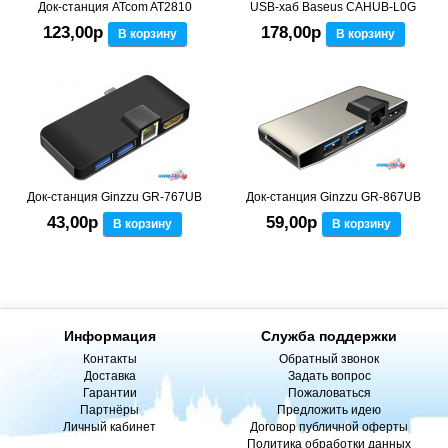
Док-станция ATcom AT2810
USB-хаб Baseus CAHUB-L0G
123,00р
178,00р
В корзину
В корзину
Док-станция Ginzzu GR-767UB
Док-станция Ginzzu GR-867UB
43,00р
59,00р
В корзину
В корзину
Информация
Служба поддержки
Контакты
Обратный звонок
Доставка
Задать вопрос
Гарантии
Пожаловаться
Партнёры
Предложить идею
Личный кабинет
Договор публичной оферты
Политика обработки данных