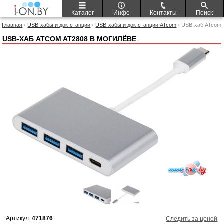
Каталог
Инфо
Контакты
Поиск
Главная
›
USB-хабы и док-станции
›
USB-хабы и док-станции ATcom
› USB-хаб ATcom
AT2808
USB-ХАБ ATCOM AT2808 В МОГИЛЁВЕ
Артикул:
471876
Следить за ценой