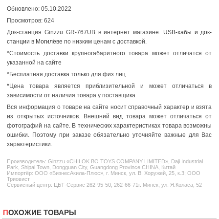
Обновлено: 05.10.2022
Просмотров: 624
Док-станция Ginzzu GR-767UB в интернет магазине.
USB-хабы и док-
станции в Могилёве
по низким ценам с доставкой.
*Стоимость доставки крупногабаритного товара может отличатся от
указанной на сайте
*Бесплатная доставка только для физ лиц.
*
Цена товара является приблизительной и может отличаться в
зависимости от наличия товара у поставщика
Вся информация о товаре на сайте носит справочный характер и взята
из открытых источников. Внешний вид товара может отличаться от
фотографий на сайте. В технических характеристиках товара возможны
ошибки. Поэтому при заказе обязательно уточняйте важные для Вас
характеристики.
Производитель:
Ginzzu
«CHILOK BO TOYS COMPANY LIMITED», Daji Industrial
Park, Shipai Town, Dongguan City, Guangdong Province CHINA, Китай
Импортёр: ООО «БизнесАкила-Плюс», г. Минск, ул. В. Хоружей, 25, к.3; ООО
Триовист
Сервисный центр: ЦБТ-Сервис 262-95-50, 262-66-71г. Минск, ул. Я.Коласа, 52
ПОХОЖИЕ ТОВАРЫ