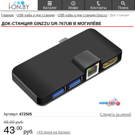
Каталог
Инфо
Контакты
Поиск
Главная
›
USB-хабы и док-станции
›
USB-хабы и док-станции Ginzzu
› Док-станция
Ginzzu GR-767UB
ДОК-СТАНЦИЯ GINZZU GR-767UB В МОГИЛЁВЕ
Артикул:
472505
Следить за ценой
49,00 руб.
43
.00
руб.
+43 иона на баланс