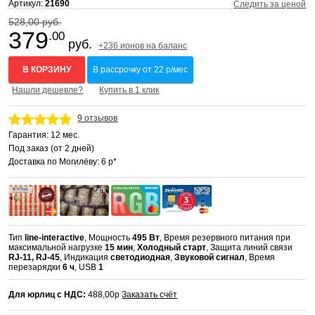
Артикул:
21690
Следить за ценой
528,00 руб.
379
.00
руб.
+236 ионов на баланс
В КОРЗИНУ
В рассрочку от 22 р/мес
Нашли дешевле?
Купить в 1 клик
9 отзывов
Гарантия: 12 мес.
Под заказ (от 2 дней)
Доставка по Могилёву: 6 р*
Тип
line-interactive
, Мощность
495 Вт
, Время резервного питания при
максимальной нагрузке
15 мин
,
Холодный старт
, Защита линий связи
RJ-11, RJ-45
, Индикация
светодиодная
,
Звуковой сигнал
, Время
перезарядки
6 ч
, USB
1
Для юрлиц с НДС:
488,00р
Заказать счёт