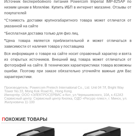
Источник бесперебойного питания Powercom Imperial IMP-825AP по
низким ценам в Могилёве.
Купить ИБП
в интернет магазине. Отзывы от
покупателей
*Стоимость доставки крупногабаритного товара может отличатся от
указанной на сайте
*Бесплатная доставка только для физ лиц.
*
Цена товара является приблизительной и может отличаться в
зависимости от наличия товара у поставщика
Вся информация о товаре на сайте носит справочный характер и взята
из открытых источников. Внешний вид товара может отличаться от
фотографий на сайте. В технических характеристиках товара возможны
ошибки. Поэтому при заказе обязательно уточняйте важные для Вас
характеристики.
Производитель:
Powercom
Pretech International Co., Ltd. Unit 04 7/f, Bright Way
Tower No.33, Mong Kok Road KL, Hong Kong.
Импортёр: ООО «ЭЛЕКТРОСЕРВИС и Ко», ул.Чернышевского, 10А, к.412АЗ
Сервисный центр: Сервисный центр Кнопка, ОДО «Ресурс-плюс», г. Минск, ул.
Жилуновича 11-100
ПОХОЖИЕ ТОВАРЫ