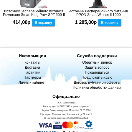
Источник бесперебойного питания
Источник бесперебойного питания
Powercom Smart King Pro+ SPT-500-II
IPPON Smart Winner II 1000
414,00р
1 285,00р
В корзину
В корзину
Информация
Служба поддержки
Контакты
Обратный звонок
Доставка
Задать вопрос
Гарантии
Пожаловаться
Партнёры
Предложить идею
Личный кабинет
Договор публичной оферты
Политика обработки данных
Официально
ООО ДанаВендра
Регистрации №791372916 зарегистрировано
Админ. Ленинского р-на г. Могилёва 02.05.2024
Юр. адрес: Могилев, пер. Карпинской, д.2А, каб 7
В Торговом реестре с 05.08.2024 №723581