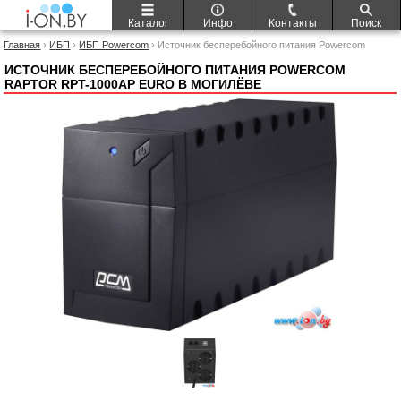
Каталог
Инфо
Контакты
Поиск
Главная
›
ИБП
›
ИБП Powercom
› Источник бесперебойного питания Powercom
Raptor RPT-1000AP Euro
ИСТОЧНИК БЕСПЕРЕБОЙНОГО ПИТАНИЯ POWERCOM
RAPTOR RPT-1000AP EURO В МОГИЛЁВЕ