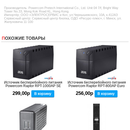
Производитель:
Powercom
Pretech International Co., Ltd. Unit 04 7/f, Bright Way
Tower No.33, Mong Kok Road KL, Hong Kong.
Импортёр: ООО «ЭЛЕКТРОСЕРВИС и Ко», ул.Чернышевского, 10А, к.412АЗ
Сервисный центр: Сервисный центр Кнопка, ОДО «Ресурс-плюс», г. Минск, ул.
Жилуновича 11-100
ПОХОЖИЕ ТОВАРЫ
Источник бесперебойного питания
Источник бесперебойного питания
Powercom Raptor RPT-1000AP SE
Powercom Raptor RPT-800AP Euro
299,00р
256,00р
В корзину
В корзину