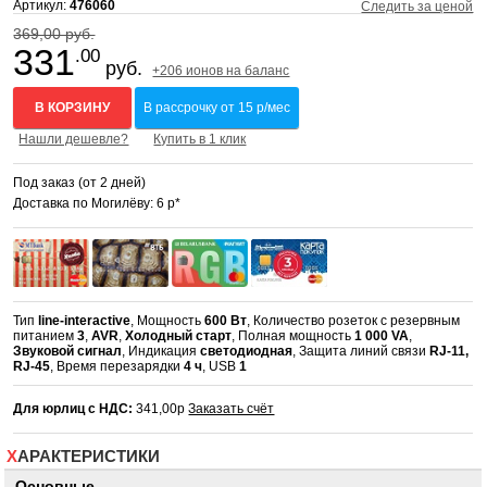
Артикул:
476060
Следить за ценой
369,00 руб.
331
.00
руб.
+206 ионов на баланс
В КОРЗИНУ
В рассрочку от 15 р/мес
Нашли дешевле?
Купить в 1 клик
Под заказ (от 2 дней)
Доставка по Могилёву: 6 р*
Тип
line-interactive
, Мощность
600 Вт
, Количество розеток с резервным
питанием
3
,
AVR
,
Холодный старт
, Полная мощность
1 000 VA
,
Звуковой сигнал
, Индикация
светодиодная
, Защита линий связи
RJ-11,
RJ-45
, Время перезарядки
4 ч
, USB
1
Для юрлиц с НДС:
341,00р
Заказать счёт
ХАРАКТЕРИСТИКИ
Основные