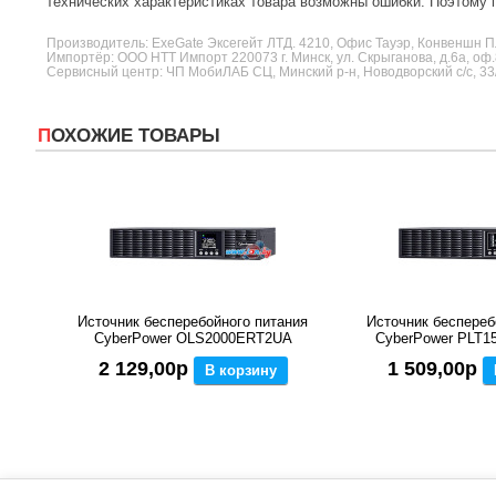
технических характеристиках товара возможны ошибки. Поэтому п
Производитель:
ExeGate
Эксегейт ЛТД. 4210, Офис Тауэр, Конвеншн Пл
Импортёр: ООО НТТ Импорт 220073 г. Минск, ул. Скрыганова, д.6а, оф.
Сервисный центр: ЧП МобиЛАБ СЦ, Минский р-н, Новодворский с/с, 33
ПОХОЖИЕ ТОВАРЫ
Источник бесперебойного питания
Источник беспереб
CyberPower OLS2000ERT2UA
CyberPower PLT
2 129,00р
1 509,00р
В корзину