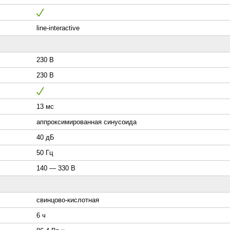
line-interactive
230 В
230 В
13 мс
аппроксимированная синусоида
40 дБ
50 Гц
140 — 330 В
свинцово-кислотная
6 ч