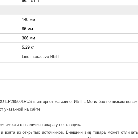
86.4 Вт·ч
140 мм
86 мм
306 мм
5.29 кг
Line-interactive ИБП
RO EP285601RUS в интернет магазине.
ИБП в Могилёве
по низким ценам 
от указанной на сайте
висимости от наличия товара у поставщика
 и взята из открытых источников. Внешний вид товара может отличат