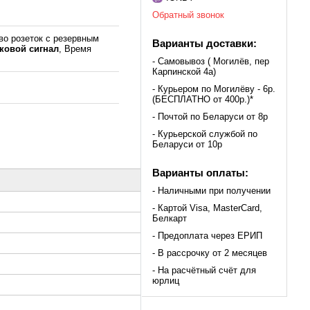
Обратный звонок
во розеток с резервным
Варианты доставки:
ковой сигнал
, Время
- Самовывоз ( Могилёв, пер
Карпинской 4а)
- Курьером по Могилёву - 6р.
(БЕСПЛАТНО от 400р.)*
- Почтой по Беларуси от 8р
- Курьерской службой по
Беларуси от 10р
Варианты оплаты:
- Наличными при получении
- Картой Visa, MasterCard,
Белкарт
- Предоплата через ЕРИП
- В рассрочку от 2 месяцев
- На расчётный счёт для
юрлиц