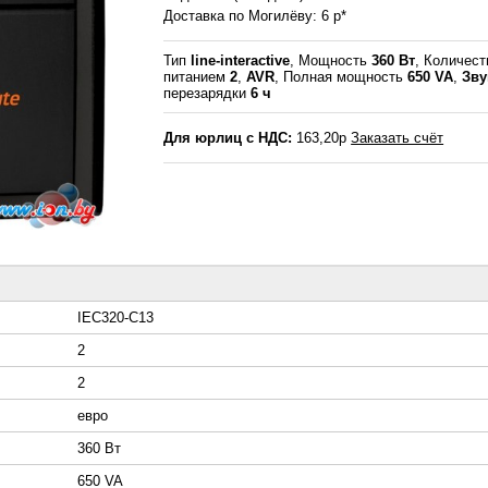
Доставка по Могилёву: 6 р*
Тип
line-interactive
, Мощность
360 Вт
, Количест
питанием
2
,
AVR
, Полная мощность
650 VA
,
Зву
перезарядки
6 ч
Для юрлиц с НДС:
163,20р
Заказать счёт
IEC320-C13
2
2
евро
360 Вт
650 VA