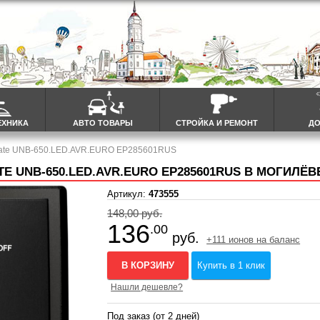
ЕХНИКА
АВТО ТОВАРЫ
СТРОЙКА И РЕМОНТ
ДО
Gate UNB-650.LED.AVR.EURO EP285601RUS
 UNB-650.LED.AVR.EURO EP285601RUS В МОГИЛЁВ
Артикул:
473555
148,00 руб.
136
.00
руб.
+111 ионов на баланс
В КОРЗИНУ
Купить в 1 клик
Нашли дешевле?
Под заказ (от 2 дней)