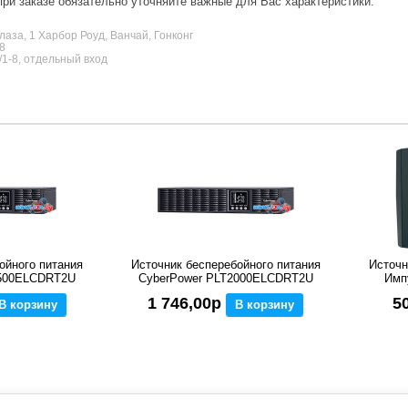
ри заказе обязательно уточняйте важные для Вас характеристики.
аза, 1 Харбор Роуд, Ванчай, Гонконг
8
/1-8, отдельный вход
ойного питания
Источник бесперебойного питания
Источн
1500ELCDRT2U
CyberPower PLT2000ELCDRT2U
Имп
1 746,00р
5
В корзину
В корзину