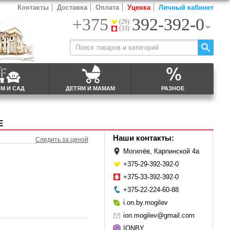
Контакты
Доставка
Оплата
Уценка
Личный кабинет
+375
392-392-0
(29)
(33)
М И САД
ДЕТЯМ И МАМАМ
РАЗНОЕ
Е
Наши контакты:
Следить за ценой
Могилёв, Карпинской 4а
+375-29-392-392-0
+375-33-392-392-0
+375-22-224-60-88
i.on.by.mogilev
ion.mogilev@gmail.com
IONBY