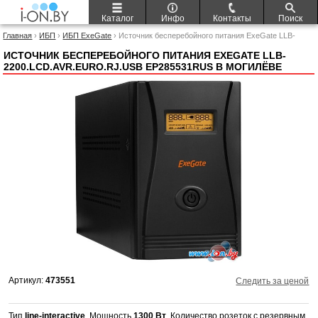
Каталог
Инфо
Контакты
Поиск
Главная
›
ИБП
›
ИБП ExeGate
› Источник бесперебойного питания ExeGate LLB-
2200.LCD.AVR.EURO.RJ.USB EP285531RUS
ИСТОЧНИК БЕСПЕРЕБОЙНОГО ПИТАНИЯ EXEGATE LLB-
2200.LCD.AVR.EURO.RJ.USB EP285531RUS В МОГИЛЁВЕ
Артикул:
473551
Следить за ценой
Тип
line-interactive
, Мощность
1300 Вт
, Количество розеток с резервным