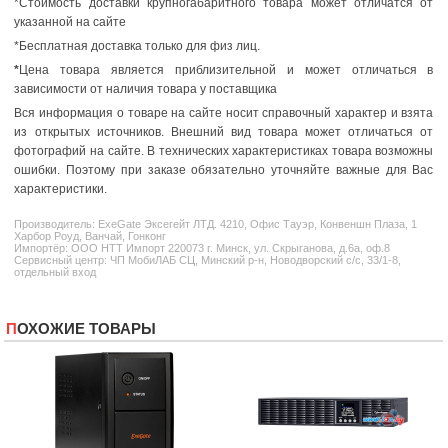
*Стоимость доставки крупногабаритного товара может отличатся от
указанной на сайте
*Бесплатная доставка только для физ лиц.
*
Цена товара является приблизительной и может отличаться в
зависимости от наличия товара у поставщика
Вся информация о товаре на сайте носит справочный характер и взята
из открытых источников. Внешний вид товара может отличаться от
фотографий на сайте. В технических характеристиках товара возможны
ошибки. Поэтому при заказе обязательно уточняйте важные для Вас
характеристики.
Производитель:
ExeGate
Эксегейт ЛТД. 4210, Офис Тауэр, Конвеншн Плаза, 1
Харбор Роуд, Ванчай, Гонконг
Импортёр: ООО НТТ Импорт 220073 г. Минск, ул. Скрыганова, д.6а, оф.8
Сервисный центр: ЧП МобиЛАБ СЦ, Минский р-н, Новодворский с/с, 33/1-8,
отдельный вход
ПОХОЖИЕ ТОВАРЫ