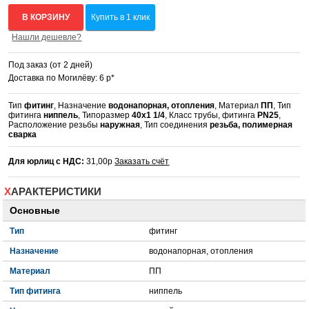
В КОРЗИНУ
Купить в 1 клик
Нашли дешевле?
Под заказ (от 2 дней)
Доставка по Могилёву: 6 р*
Тип
фитинг
, Назначение
водонапорная, отопления
, Материал
ПП
, Тип
фитинга
ниппель
, Типоразмер
40x1 1/4
, Класс трубы, фитинга
PN25
,
Расположение резьбы
наружная
, Тип соединения
резьба, полимерная
сварка
Для юрлиц с НДС:
31,00р
Заказать счёт
ХАРАКТЕРИСТИКИ
Основные
Тип
фитинг
Назначение
водонапорная, отопления
Материал
ПП
Тип фитинга
ниппель