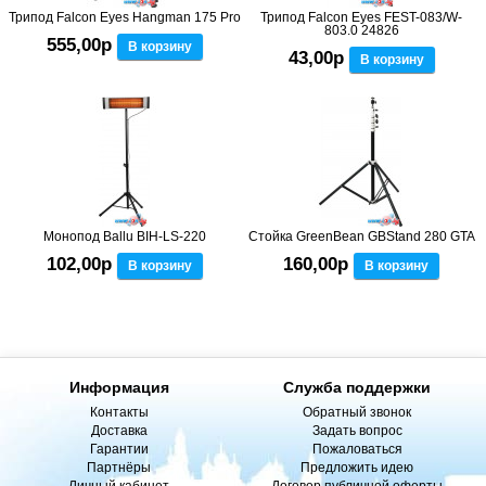
Трипод Falcon Eyes Hangman 175 Pro
Трипод Falcon Eyes FEST-083/W-
803.0 24826
555,00р
В корзину
43,00р
В корзину
Монопод Ballu BIH-LS-220
Стойка GreenBean GBStand 280 GTA
102,00р
160,00р
В корзину
В корзину
Информация
Служба поддержки
Контакты
Обратный звонок
Доставка
Задать вопрос
Гарантии
Пожаловаться
Партнёры
Предложить идею