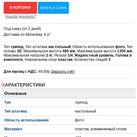
В КОРЗИНУ
Купить в 1 клик
Нашли дешевле?
Под заказ (от 2 дней)
Доставка по Могилёву: 6 р*
Тип
трипод
, Тип штатива
настольный
, Область использования
фото
, Тип
головы
3D
, Минимальная высота
460 мм
, Максимальная высота
1350 мм
,
Максимальная нагрузка
2 кг
, Резьба
1/4
,
Жидкостный уровень
,
Голова в
комплекте
, Наконечники опор
пластик
, Количество секций
3
Для юрлиц с НДС:
49,00р
Заказать счёт
ХАРАКТЕРИСТИКИ
Основные
Тип
трипод
Тип штатива
настольный
Область использования
фото
Материал
пластик, алюминиевый сплав