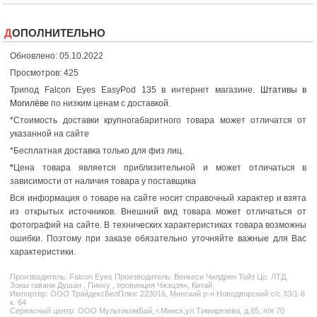
ДОПОЛНИТЕЛЬНО
Обновлено: 05.10.2022
Просмотров: 425
Трипод Falcon Eyes EasyPod 135 в интернет магазине.
Штативы в
Могилёве
по низким ценам с доставкой.
*Стоимость доставки крупногабаритного товара может отличатся от
указанной на сайте
*Бесплатная доставка только для физ лиц.
*
Цена товара является приблизительной и может отличаться в
зависимости от наличия товара у поставщика
Вся информация о товаре на сайте носит справочный характер и взята
из открытых источников. Внешний вид товара может отличаться от
фотографий на сайте. В технических характеристиках товара возможны
ошибки. Поэтому при заказе обязательно уточняйте важные для Вас
характеристики.
Производитель:
Falcon Eyes
Производитель: Веикеси Чилдрен Тойз Цо. ЛТД.
Зоны гавани Душан , Пинху , провинция Чжэцзян, Китай.
Импортёр: ООО ТрайдексБелПлюс 223016, Минский р-н Новодворский с/с 33/1-8
к. 64
Сервисный центр: ООО МультикомБай, г.Минск,ул.Тимирязева, д.65, п/я 70