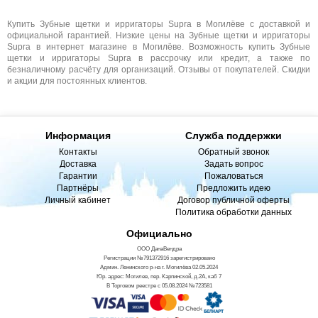
Купить Зубные щетки и ирригаторы Supra в Могилёве с доставкой и
официальной гарантией. Низкие цены на Зубные щетки и ирригаторы
Supra в интернет магазине в Могилёве. Возможность купить Зубные
щетки и ирригаторы Supra в рассрочку или кредит, а также по
безналичному расчёту для организаций. Отзывы от покупателей. Скидки
и акции для постоянных клиентов.
Информация
Служба поддержки
Контакты
Обратный звонок
Доставка
Задать вопрос
Гарантии
Пожаловаться
Партнёры
Предложить идею
Личный кабинет
Договор публичной оферты
Политика обработки данных
Официально
ООО ДанаВендра
Регистрации №791372916 зарегистрировано
Админ. Ленинского р-на г. Могилёва 02.05.2024
Юр. адрес: Могилев, пер. Карпинской, д.2А, каб 7
В Торговом реестре с 05.08.2024 №723581