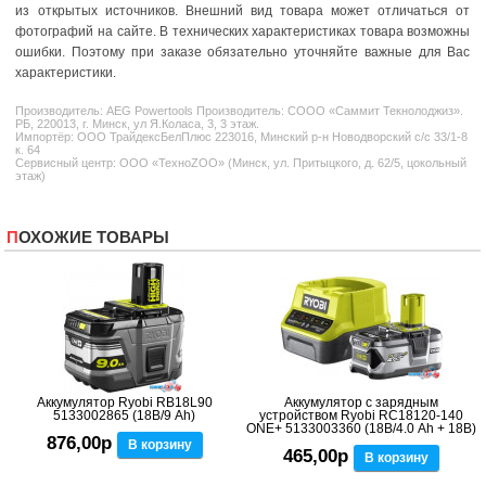
из открытых источников. Внешний вид товара может отличаться от
фотографий на сайте. В технических характеристиках товара возможны
ошибки. Поэтому при заказе обязательно уточняйте важные для Вас
характеристики.
Производитель:
AEG Powertools
Производитель: СООО «Саммит Текнолоджиз».
РБ, 220013, г. Минск, ул Я.Коласа, 3, 3 этаж.
Импортёр: ООО ТрайдексБелПлюс 223016, Минский р-н Новодворский с/с 33/1-8
к. 64
Сервисный центр: ООО «ТехноZOO» (Минск, ул. Притыцкого, д. 62/5, цокольный
этаж)
ПОХОЖИЕ ТОВАРЫ
Аккумулятор Ryobi RB18L90
Аккумулятор с зарядным
5133002865 (18В/9 Ah)
устройством Ryobi RC18120-140
ONE+ 5133003360 (18В/4.0 Ah + 18В)
876,00р
В корзину
465,00р
В корзину