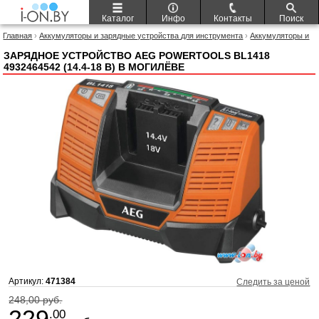
Каталог
Инфо
Контакты
Поиск
Главная
›
Аккумуляторы и зарядные устройства для инструмента
›
Аккумуляторы и
зарядные устройства для инструмента AEG Powertools
› Зарядное устройство AEG
Powertools BL1418 4932464542 (14.4-18 В)
ЗАРЯДНОЕ УСТРОЙСТВО AEG POWERTOOLS BL1418
4932464542 (14.4-18 В) В МОГИЛЁВЕ
Артикул:
471384
Следить за ценой
248,00 руб.
229
.00