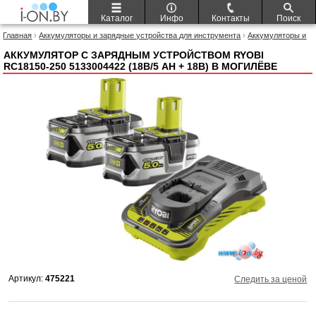
Каталог
Инфо
Контакты
Поиск
Главная
›
Аккумуляторы и зарядные устройства для инструмента
›
Аккумуляторы и
зарядные устройства для инструмента RYOBI
› Аккумулятор с зарядным
устройством Ryobi RC18150-250 5133004422 (18В/5 Ah + 18В)
АККУМУЛЯТОР С ЗАРЯДНЫМ УСТРОЙСТВОМ RYOBI
RC18150-250 5133004422 (18В/5 AH + 18В) В МОГИЛЁВЕ
Артикул:
475221
Следить за ценой