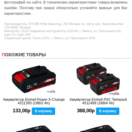
фотографий на сайте. В технических характеристиках товара возможны
ошибки. Поэтому при заказе обязательно уточняйте важные для Вас
характеристики.
Производитель:
RYOBI
Рёби Лимитед. 762 Месаки-чо, Фучу-Ши, Хиросима-Кен
726-8628, Япония
Импортёр: ООО Надежные инструменты 220140, г. Минск, ул. Притыцкого 62,
корп.12, комн.203
Сервисный центр: Техно ZOO, г. Минск, ул. Притыцкого 62/5
ПОХОЖИЕ ТОВАРЫ
Аккумулятор Einhell Power X-Change
Аккумулятор Einhell PXC Twinpack
4511395 (18В/2 Ah)
4511489 (18В/4 Ah)
133,00р
368,00р
В корзину
В корзину