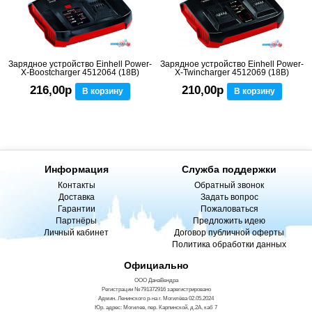
Зарядное устройство Einhell Power-
Зарядное устройство Einhell Power-
X-Boostcharger 4512064 (18В)
X-Twincharger 4512069 (18В)
216,00р
210,00р
В корзину
В корзину
Информация
Служба поддержки
Контакты
Обратный звонок
Доставка
Задать вопрос
Гарантии
Пожаловаться
Партнёры
Предложить идею
Личный кабинет
Договор публичной оферты
Политика обработки данных
Официально
ООО ДанаВендра
Регистрации №791372916 зарегистрировано
Админ. Ленинского р-на г. Могилёва 02.05.2024
Юр. адрес: Могилев, пер. Карпинской, д.2А, каб 7