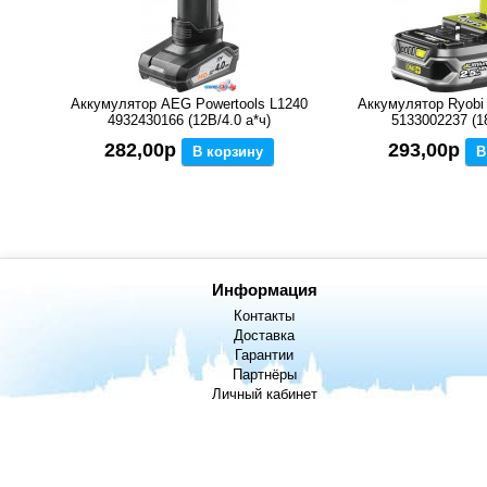
Аккумулятор AEG Powertools L1240
Аккумулятор Ryob
4932430166 (12В/4.0 а*ч)
5133002237 (18
282,00р
293,00р
В корзину
В
Информация
Контакты
Доставка
Гарантии
Партнёры
Личный кабинет