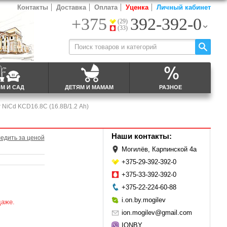
Контакты
Доставка
Оплата
Уценка
Личный кабинет
+375
392-392-0
(29)
(33)
М И САД
ДЕТЯМ И МАМАМ
РАЗНОЕ
r NiCd KCD16.8С (16.8В/1.2 Ah)
Наши контакты:
едить за ценой
Могилёв, Карпинской 4а
+375-29-392-392-0
+375-33-392-392-0
+375-22-224-60-88
i.on.by.mogilev
даже.
ion.mogilev@gmail.com
IONBY