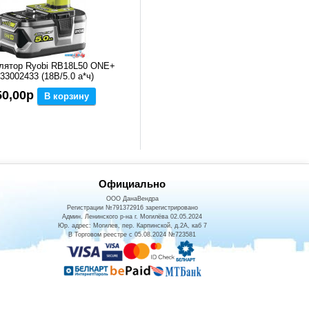
лятор Ryobi RB18L50 ONE+
33002433 (18В/5.0 а*ч)
50,00р
В корзину
Официально
ООО ДанаВендра
Регистрации №791372916 зарегистрировано
Админ. Ленинского р-на г. Могилёва 02.05.2024
Юр. адрес: Могилев, пер. Карпинской, д.2А, каб 7
В Торговом реестре с 05.08.2024 №723581