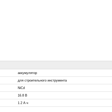
аккумулятор
для строительного инструмента
NiCd
16.8 В
1.2 А·ч