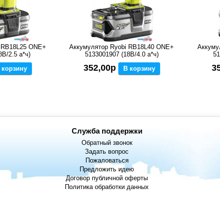
i RB18L25 ONE+
Аккумулятор Ryobi RB18L40 ONE+
Аккуму
В/2.5 а*ч)
5133001907 (18В/4.0 а*ч)
51
352,00р
3
 корзину
В корзину
Служба поддержки
Обратный звонок
Задать вопрос
Пожаловаться
Предложить идею
Договор публичной оферты
Политика обработки данных