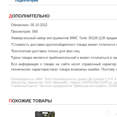
Подкатегории
ДОПОЛНИТЕЛЬНО
Обновлено: 05.10.2022
Просмотров: 568
Универсальный набор инструментов WMC Tools 30128 (128 предме
*Стоимость доставки крупногабаритного товара может отличатся 
*Бесплатная доставка только для физ лиц.
*
Цена товара является приблизительной и может отличаться в за
Вся информация о товаре на сайте носит справочный характер
технических характеристиках товара возможны ошибки. Поэтому п
Производитель:
WMC Tools
Производитель: Цампо Ди Цалоре С.Р.Л. 8 
Импортёр: Импортёр: ООО Эверлайн, г. Минск, ПАРТИЗАНСКИЙ пр., д
Сервисный центр: Частное предприятие ТДФорсаж-инструмент, 223043, 
ПОХОЖИЕ ТОВАРЫ