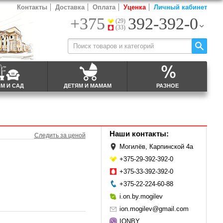
Контакты
Доставка
Оплата
Уценка
Личный кабинет
+375
392-392-0
(29)
(33)
М И САД
ДЕТЯМ И МАМАМ
РАЗНОЕ
Наши контакты:
Следить за ценой
Могилёв, Карпинской 4а
+375-29-392-392-0
+375-33-392-392-0
+375-22-224-60-88
i.on.by.mogilev
ion.mogilev@gmail.com
IONBY