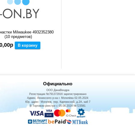
настки Milwaukee 4932352380
(10 предметов)
0,00р
В корзину
Официально
ООО ДанаВендра
Регистрации №791372916 зарегистрировано
Админ. Ленинского р-на г. Могилёва 02.05.2024
Юр. адрес: Могилев, пер. Карпинской, д.2А, каб 7
В Торговом реестре с 05.08.2024 №723581