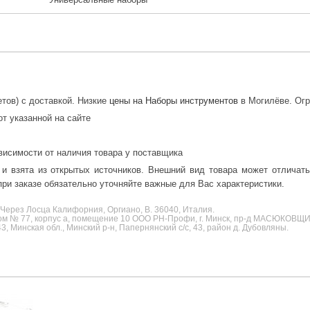
тов) с доставкой. Низкие
цены на Наборы инструментов
в Могилёве. Огр
от указанной на сайте
висимости от наличия товара у поставщика
 и взята из открытых источников. Внешний вид товара может отличат
ри заказе обязательно уточняйте важные для Вас характеристики.
Через Лосца Калифорния, Оргиано, В. 36040, Италия.
ом № 77, корпус а, помещение 10 ООО РН-Профи, г. Минск, пр-д МАСЮКОВЩ
Минская обл., Минский р-н, Папернянский с/с, 43, район д. Дубовляны.