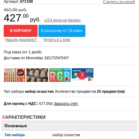
Артикул:
471349
Следить за ценой
462,00 руб.
427
.00
руб.
+224 иона на баланс
В КОРЗИНУ
В рассрочку от 19 р/мес
Нашли дешевле?
Купить в 1 клик
Под заказ (от 2 дней)
Доставка по Могилёву: БЕСПЛАТНО*
Тип набора
набор оснастки
, Количество предметов
25 предмет(ов)
Для юрлиц с НДС:
427,00р
Заказать счёт
ХАРАКТЕРИСТИКИ
Основные
Тип набора
набор оснастки