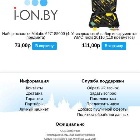
Набор оснастки Metabo 627185000 (4
Универсальный набор инструментов
предмета)
WMC Tools 20110 (110 предметов)
73,00р
111,00р
В корзину
В корзину
Информация
Служба поддержки
Контакты
Обратный звонок
Доставка
Задать вопрос
Гарантии
Пожаловаться
Партнёры
Предложить идею
Личный кабинет
Договор публичной оферты
Политика обработки данных
Официально
ООО ДанаВендра
Регистрации №791372916 зарегистрировано
Админ. Ленинского р-на г. Могилёва 02.05.2024