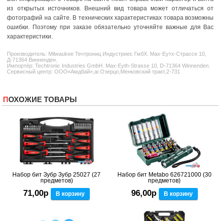
из открытых источников. Внешний вид товара может отличаться от
фотографий на сайте. В технических характеристиках товара возможны
ошибки. Поэтому при заказе обязательно уточняйте важные для Вас
характеристики.
Производитель:
Milwaukee
Течтрониц Индустриес ГмбХ. Маx-Еутх-Страссе 10,
Д-71364 Винненден.
Импортёр: Techtronic Industries GmbH. Max-Eyth-Strasse 10, D-71364 Winnenden.
Сервисный центр: ООО«Амдбай»,аг.Озерцо,Менковский тракт,2-731
ПОХОЖИЕ ТОВАРЫ
Набор бит Зубр Зубр 25027 (27
Набор бит Metabo 626721000 (30
предметов)
предметов)
71,00р
96,00р
В корзину
В корзину