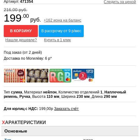
Артикул:
471354
Следить за ценой
216,00 руб.
199
.00
руб.
+162 иона на баланс
В КОРЗИНУ
В рассрочку от 9 р/мес
Нашли дешевле?
Купить в 1 клик
Под заказ (от 2 дней)
Доставка по Могилёву: 6 р*
Тип
сумка
, Материал
нейлон
, Количество отделений
1
,
Наплечный
ремень
,
Ручка
, Высота
110 мм
, Ширина
230 мм
, Длина
290 мм
Для юрлиц с НДС:
199,00р
Заказать счёт
ХАРАКТЕРИСТИКИ
Основные