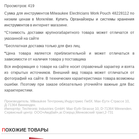
Просмотров: 419
Сумка для инструментов Milwaukee Electricians Work Pouch 48228112 по
низким ценам в Могилёве.
Купить Органайзеры и системы хранения
инструментов
в интернет магазине.
*Стоимость доставки крупногабаритного товара может отличатся от
указанной на сайте
*Бесплатная доставка только для физ лиц.
*
Цена товара является приблизительной и может отличаться в
зависимости от наличия товара у поставщика
Вся информация о товаре на сайте носит справочный характер и взята
из открытых источников. Внешний вид товара может отличаться от
фотографий на сайте. В технических характеристиках товара возможны
ошибки. Поэтому при заказе обязательно уточняйте важные для Вас
характеристики.
Производитель:
Milwaukee
Течтрониц Индустриес ГмбХ. Маx-Еутх-Страссе 10,
Д-71364 Винненден.
Импортёр: Techtronic Industries GmbH. Max-Eyth-Strasse 10, D-71364 Winnenden.
Сервисный центр: ООО«Амдбай»,аг.Озерцо,Менковский тракт,2-731
ПОХОЖИЕ ТОВАРЫ