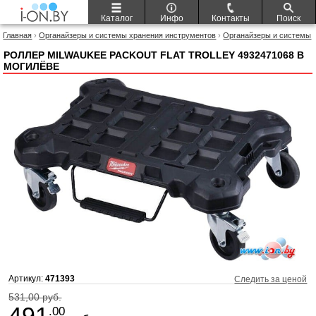
Каталог
Инфо
Контакты
Поиск
Главная
›
Органайзеры и системы хранения инструментов
›
Органайзеры и системы
хранения инструментов Milwaukee
› Роллер Milwaukee PackOut Flat Trolley
4932471068
РОЛЛЕР MILWAUKEE PACKOUT FLAT TROLLEY 4932471068 В
МОГИЛЁВЕ
Артикул:
471393
Следить за ценой
531,00 руб.
491
.00