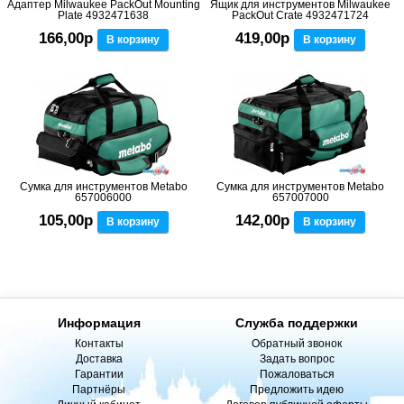
Адаптер Milwaukee PackOut Mounting
Ящик для инструментов Milwaukee
Plate 4932471638
PackOut Crate 4932471724
166,00р
419,00р
В корзину
В корзину
Сумка для инструментов Metabo
Сумка для инструментов Metabo
657006000
657007000
105,00р
142,00р
В корзину
В корзину
Информация
Служба поддержки
Контакты
Обратный звонок
Доставка
Задать вопрос
Гарантии
Пожаловаться
Партнёры
Предложить идею