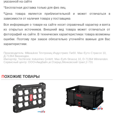
указанной на сайте
*Бесплатная доставка только для физ лиц.
*
Цена товара является приблизительной и может отличаться в
зависимости от наличия товара у поставщика
Вся информация о товаре на сайте носит справочный характер и взята
из открытых источников. Внешний вид товара может отличаться от
фотографий на сайте. В технических характеристиках товара возможны
ошибки. Поэтому при заказе обязательно уточняйте важные для Вас
характеристики.
Производитель:
Milwaukee
Течтрониц Индустриес ГмбХ. Маx-Еутх-Страссе 10,
Д-71364 Винненден.
Импортёр: Techtronic Industries GmbH. Max-Eyth-Strasse 10, D-71364 Winnenden.
Сервисный центр: ООО«Амдбай»,аг.Озерцо,Менковский тракт,2-731
ПОХОЖИЕ ТОВАРЫ