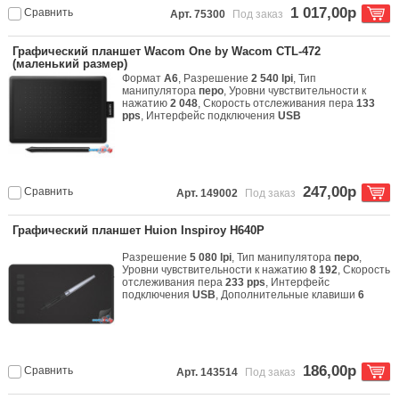
1 017,00р
Сравнить
Арт. 75300
Под заказ
Графический планшет Wacom One by Wacom CTL-472
(маленький размер)
Формат
A6
, Разрешение
2 540 lpi
, Тип
манипулятора
перо
, Уровни чувствительности к
нажатию
2 048
, Скорость отслеживания пера
133
pps
, Интерфейс подключения
USB
247,00р
Сравнить
Арт. 149002
Под заказ
Графический планшет Huion Inspiroy H640P
Разрешение
5 080 lpi
, Тип манипулятора
перо
,
Уровни чувствительности к нажатию
8 192
, Скорость
отслеживания пера
233 pps
, Интерфейс
подключения
USB
, Дополнительные клавиши
6
186,00р
Сравнить
Арт. 143514
Под заказ