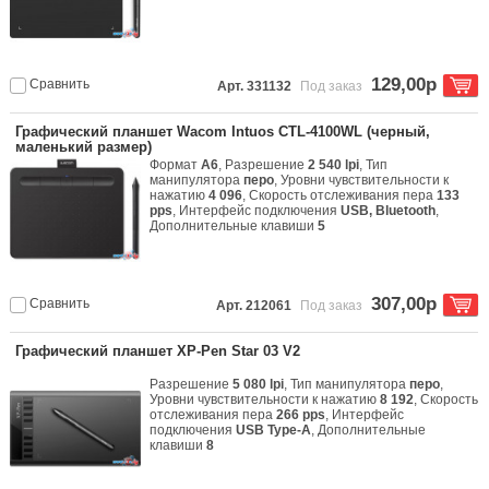
129,00р
Сравнить
Арт. 331132
Под заказ
Графический планшет Wacom Intuos CTL-4100WL (черный,
маленький размер)
Формат
A6
, Разрешение
2 540 lpi
, Тип
манипулятора
перо
, Уровни чувствительности к
нажатию
4 096
, Скорость отслеживания пера
133
pps
, Интерфейс подключения
USB, Bluetooth
,
Дополнительные клавиши
5
307,00р
Сравнить
Арт. 212061
Под заказ
Графический планшет XP-Pen Star 03 V2
Разрешение
5 080 lpi
, Тип манипулятора
перо
,
Уровни чувствительности к нажатию
8 192
, Скорость
отслеживания пера
266 pps
, Интерфейс
подключения
USB Type-A
, Дополнительные
клавиши
8