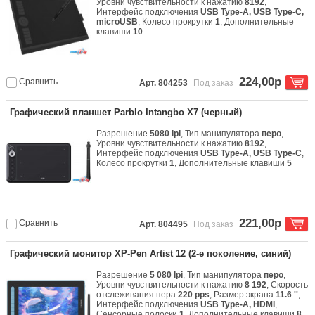
Уровни чувствительности к нажатию
8192
,
Интерфейс подключения
USB Type-A, USB Type-C,
microUSB
, Колесо прокрутки
1
, Дополнительные
клавиши
10
224,00р
Сравнить
Арт. 804253
Под заказ
Графический планшет Parblo Intangbo X7 (черный)
Разрешение
5080 lpi
, Тип манипулятора
перо
,
Уровни чувствительности к нажатию
8192
,
Интерфейс подключения
USB Type-A, USB Type-C
,
Колесо прокрутки
1
, Дополнительные клавиши
5
221,00р
Сравнить
Арт. 804495
Под заказ
Графический монитор XP-Pen Artist 12 (2-е поколение, синий)
Разрешение
5 080 lpi
, Тип манипулятора
перо
,
Уровни чувствительности к нажатию
8 192
, Скорость
отслеживания пера
220 pps
, Размер экрана
11.6 ''
,
Интерфейс подключения
USB Type-A, HDMI
,
Сенсорные полоски
1
, Дополнительные клавиши
8
,