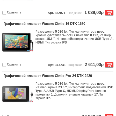
1 039,00р
Сравнить
Арт. 382071
Под заказ
Графический планшет Wacom Cintiq 16 DTK-1660
Разрешение
5 080 lpi
, Тип манипулятора
перо
,
Уровни чувствительности к нажатию
8 192
, Размер
экрана
15.6 ''
, Интерфейс подключения
USB Type-A,
HDMI
, Тип экрана
IPS
2 611,00р
Сравнить
Арт. 347241
Под заказ
Графический планшет Wacom Cintiq Pro 24 DTK-2420
Разрешение
5 080 lpi
, Тип манипулятора
перо
,
Размер экрана
23.6 ''
, Интерфейс подключения
USB
Type-A, USB Type-C, HDMI, DisplayPort
, Колесо
прокрутки
1
, Дополнительные клавиши
17
, Тип
экрана
IPS