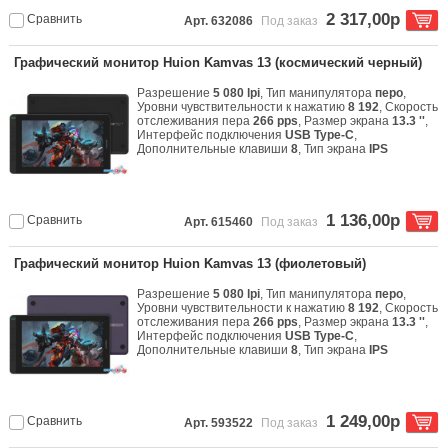
2 317,00р
Сравнить
Арт. 632086
Под заказ
Графический монитор Huion Kamvas 13 (космический черный)
Разрешение
5 080 lpi
, Тип манипулятора
перо
,
Уровни чувствительности к нажатию
8 192
, Скорость
отслеживания пера
266 pps
, Размер экрана
13.3 ''
,
Интерфейс подключения
USB Type-C
,
Дополнительные клавиши
8
, Тип экрана
IPS
1 136,00р
Сравнить
Арт. 615460
Под заказ
Графический монитор Huion Kamvas 13 (фиолетовый)
Разрешение
5 080 lpi
, Тип манипулятора
перо
,
Уровни чувствительности к нажатию
8 192
, Скорость
отслеживания пера
266 pps
, Размер экрана
13.3 ''
,
Интерфейс подключения
USB Type-C
,
Дополнительные клавиши
8
, Тип экрана
IPS
1 249,00р
Сравнить
Арт. 593522
Под заказ