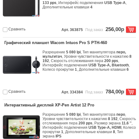
133 pps
, Интерфейс подключения
USB Type-A
,
Дополнительные клавиши
4
256,00р
Сравнить
Арт. 363875
Под заказ
Графический планшет Wacom Intuos Pro S PTH-460
Разрешение
5 080 lpi
, Тип манипулятора
перо,
мультитач
, Уровни чувствительности к нажатию
8
192
, Скорость отслеживания пера
200 pps
,
Интерфейс подключения
USB Type-A, Bluetooth
,
Колесо прокрутки
1
, Дополнительные клавиши
6
784,00р
Сравнить
Арт. 334384
Под заказ
Интерактивный дисплей XP-Pen Artist 12 Pro
Разрешение
5 080 lpi
, Тип манипулятора
перо
,
Уровни чувствительности к нажатию
8 192
, Скорость
отслеживания пера
200 pps
, Размер экрана
11.6 ''
,
Интерфейс подключения
USB Type-A, HDMI
, Колесо
прокрутки
1
, Дополнительные клавиши
8
, Тип
экрана
IPS