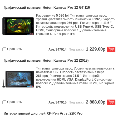
Графический планшет Huion Kamvas Pro 12 GT-116
Разрешение
5 080 lpi
, Тип манипулятора
перо
,
Уровни чувствительности к нажатию
8 192
, Скорость
отслеживания пера
266 pps
, Размер экрана
11.6 ''
,
Интерфейс подключения
USB Type-A, USB Type-C,
HDMI
, Сенсорные полоски
1
, Дополнительные
клавиши
4
, Тип экрана
IPS
1 229,00р
Сравнить
Арт. 347914
Под заказ
Графический планшет Huion Kamvas Pro 22 (2019)
Тип манипулятора
перо
, Уровни чувствительности к
нажатию
8 192
, Скорость отслеживания пера
266 pps
, Размер экрана
21.5 ''
, Интерфейс
подключения
HDMI, VGA, DisplayPort
, Сенсорные
полоски
2
, Дополнительные клавиши
20
, Тип экрана
IPS
2 888,00р
Сравнить
Арт. 347915
Под заказ
Интерактивный дисплей XP-Pen Artist 22R Pro