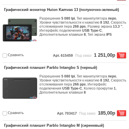
Графический монитор Huion Kamvas 13 (полуночно-зеленый)
Разрешение
5 080 lpi
, Тип манипулятора
перо
,
Уровни чувствительности к нажатию
8 192
, Скорость
отслеживания пера
266 pps
, Размер экрана
13.3 ''
,
Интерфейс подключения
USB Type-C
,
Дополнительные клавиши
8
, Тип экрана
IPS
1 251,00р
Сравнить
Арт. 615459
Под заказ
Графический планшет Parblo Intangbo S (черный)
Разрешение
5 080 lpi
, Тип манипулятора
перо
,
Уровни чувствительности к нажатию
8 192
, Скорость
отслеживания пера
266 pps
, Интерфейс
подключения
USB Type-C
, Колесо прокрутки
1
,
Дополнительные клавиши
8
185,00р
Сравнить
Арт. 703417
Под заказ
Графический планшет Parblo Intangbo M (сиреневый)