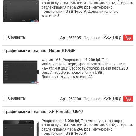
Уровни чувствительности к нажатию
8 192
, Скорость
отслеживания пера
200 pps
, Интерфейс
подключения
USB Type-A
, Дополнительные
клавиши
8
233,00р
Сравнить
Арт. 363905
Под заказ
Графический планшет Huion H1060P
Формат
A5
, Разрешение
5 080 lpi
, Тип
манипулятора
перо
, Уровни чувствительности к
нажатию
8 192
, Скорость отслеживания пера
233
pps
, Интерфейс подключения
USB
,
Дополнительные клавиши
28
229,00р
Сравнить
Арт. 258100
Под заказ
Графический планшет XP-Pen Star G640
Разрешение
5 080 lpi
, Тип манипулятора
перо
,
Уровни чувствительности к нажатию
8 192
, Скорость
отслеживания пера
266 pps
, Интерфейс
подключения
USB Type-A