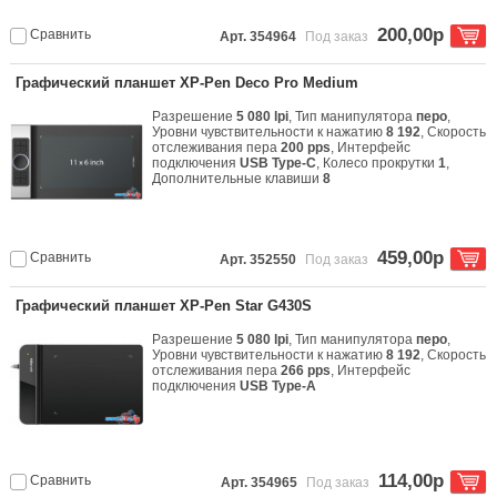
200,00р
Сравнить
Арт. 354964
Под заказ
Графический планшет XP-Pen Deco Pro Medium
Разрешение
5 080 lpi
, Тип манипулятора
перо
,
Уровни чувствительности к нажатию
8 192
, Скорость
отслеживания пера
200 pps
, Интерфейс
подключения
USB Type-C
, Колесо прокрутки
1
,
Дополнительные клавиши
8
459,00р
Сравнить
Арт. 352550
Под заказ
Графический планшет XP-Pen Star G430S
Разрешение
5 080 lpi
, Тип манипулятора
перо
,
Уровни чувствительности к нажатию
8 192
, Скорость
отслеживания пера
266 pps
, Интерфейс
подключения
USB Type-A
114,00р
Сравнить
Арт. 354965
Под заказ