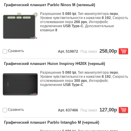
Графический планшет Parblo Ninos M (зеленый)
Разрешение
5 080 lpi
, Тип манипулятора
перо
,
Уровни чувствительности к нажатию
8 192
, Скорость
отслеживания пера
266 pps
, Интерфейс
подключения
USB Type-C
, Дополнительные
клавиши
8
258,00р
Сравнить
Арт. 519872
Под заказ
Графический планшет Huion Inspiroy H420X (черный)
Разрешение
5 080 lpi
, Тип манипулятора
перо
,
Уровни чувствительности к нажатию
8 192
, Скорость
отслеживания пера
300 pps
, Интерфейс
подключения
USB Type-C
127,00р
Сравнить
Арт. 637466
Под заказ
Графический планшет Parblo Intangbo M (черный)