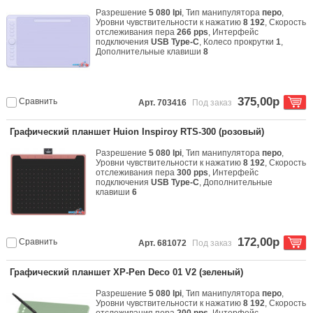
Разрешение
5 080 lpi
, Тип манипулятора
перо
,
Уровни чувствительности к нажатию
8 192
, Скорость
отслеживания пера
266 pps
, Интерфейс
подключения
USB Type-C
, Колесо прокрутки
1
,
Дополнительные клавиши
8
375,00р
Сравнить
Арт. 703416
Под заказ
Графический планшет Huion Inspiroy RTS-300 (розовый)
Разрешение
5 080 lpi
, Тип манипулятора
перо
,
Уровни чувствительности к нажатию
8 192
, Скорость
отслеживания пера
300 pps
, Интерфейс
подключения
USB Type-C
, Дополнительные
клавиши
6
172,00р
Сравнить
Арт. 681072
Под заказ
Графический планшет XP-Pen Deco 01 V2 (зеленый)
Разрешение
5 080 lpi
, Тип манипулятора
перо
,
Уровни чувствительности к нажатию
8 192
, Скорость