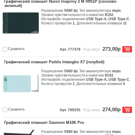
Графический планшет Huion Inspiroy 2 M H951P (сосново-
зеленый)
Разрешение
5080 lpi
, Тип манипулятора
перо
,
Уровни чувствительности к нажатию
8192
,
Интерфейс подключения
USB Type-A, USB Type-C
,
Колесо прокрутки
1
, Дополнительные клавиши
11
273,00р
Сравнить
Арт. 777479
Под заказ
Графический планшет Parblo Intangbo X7 (голубой)
Разрешение
5080 lpi
, Тип манипулятора
перо
,
Уровни чувствительности к нажатию
8192
,
Интерфейс подключения
USB Type-A, USB Type-C
,
Колесо прокрутки
1
, Дополнительные клавиши
5
274,00р
Сравнить
Арт. 789255
Под заказ
Графический планшет Gaomon M10K Pro
Разрешение
5080 lpi
, Тип манипулятора
перо
,