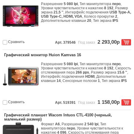
Разрешение
5 080 lpi
, Тип манипулятора
перо
,
Уровни чувствительности к нажатию
8 192
, Размер
экрана
21.5 ''
, Интерфейс подключения
USB Type-A,
USB Type-C, HDMI, VGA
, Колесо прокрутки
2
,
Дополнительные клавиши
20
, Тип экрана
IPS
2 293,00р
Сравнить
Арт. 379546
Под заказ
Графический монитор Huion Kamvas 16
Разрешение
5 080 lpi
, Тип манипулятора
перо
,
Уровни чувствительности к нажатию
8 192
, Скорость
отслеживания пера
266 pps
, Размер экрана
15.6 ''
,
Интерфейс подключения
HDMI
, Дополнительные
клавиши
14
, Сенсорные полоски
1
, Тип экрана
IPS
1 158,00р
Сравнить
Арт. 519391
Под заказ
Графический планшет Wacom Intuos CTL-4100 (черный,
маленький размер)
Формат
A6
, Разрешение
2 540 lpi
, Тип
манипулятора
перо
, Уровни чувствительности к
нажатию
4 096
, Скорость отслеживания пера