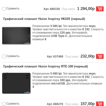
1 294,00р
Сравнить
Арт. 680330
Под заказ
Графический планшет Huion Inspiroy H610X (черный)
Разрешение
5 080 lpi
, Тип манипулятора
перо
,
Уровни чувствительности к нажатию
8 192
, Скорость
отслеживания пера
220 pps
, Интерфейс
подключения
USB Type-C
, Дополнительные
клавиши
8
232,00р
Сравнить
Арт. 637469
Под заказ
Графический планшет Huion Inspiroy RTE-100 (черный)
Разрешение
5 080 lpi
, Тип манипулятора
перо
,
Уровни чувствительности к нажатию
8 192
, Скорость
отслеживания пера
300 pps
, Интерфейс
подключения
microUSB
, Дополнительные клавиши
4
157,00р
Сравнить
Арт. 680270
Под заказ