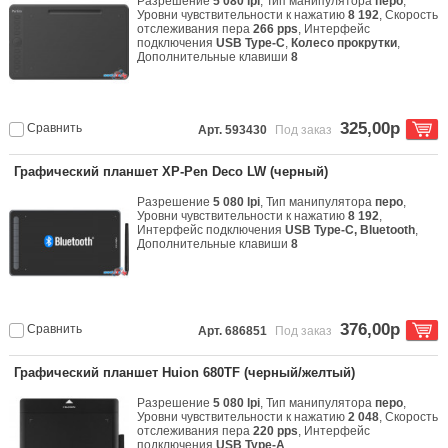
Разрешение
5 080 lpi
, Тип манипулятора
перо
,
Уровни чувствительности к нажатию
8 192
, Скорость
отслеживания пера
266 pps
, Интерфейс
подключения
USB Type-C
,
Колесо прокрутки
,
Дополнительные клавиши
8
325,00р
Сравнить
Арт. 593430
Под заказ
Графический планшет XP-Pen Deco LW (черный)
Разрешение
5 080 lpi
, Тип манипулятора
перо
,
Уровни чувствительности к нажатию
8 192
,
Интерфейс подключения
USB Type-C, Bluetooth
,
Дополнительные клавиши
8
376,00р
Сравнить
Арт. 686851
Под заказ
Графический планшет Huion 680TF (черный/желтый)
Разрешение
5 080 lpi
, Тип манипулятора
перо
,
Уровни чувствительности к нажатию
2 048
, Скорость
отслеживания пера
220 pps
, Интерфейс
подключения
USB Type-A