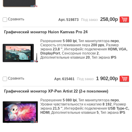
258,00р
Сравнить
Арт. 519873
Под заказ
Графический монитор Huion Kamvas Pro 24
Разрешение
5 080 lpi
, Тип манипулятора
перо
,
Скорость отслеживания пера
200 pps
, Размер
экрана
23.8 ''
, Интерфейс подключения
HDMI, VGA,
DisplayPort
, Сенсорные полоски
2
,
Дополнительные клавиши
20
, Тип экрана
IPS
1 902,00р
Сравнить
Арт. 615461
Под заказ
Графический монитор XP-Pen Artist 22 (2-е поколение)
Разрешение
5 080 lpi
, Тип манипулятора
перо
,
Уровни чувствительности к нажатию
8 192
, Размер
экрана
21.5 ''
, Интерфейс подключения
USB Type-C,
HDMI
, Дополнительные клавиши
5
, Тип экрана
IPS