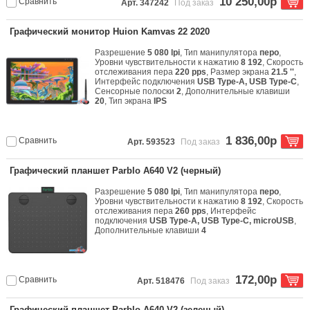
10 250,00р
Сравнить
Арт. 347242
Под заказ
Графический монитор Huion Kamvas 22 2020
Разрешение
5 080 lpi
, Тип манипулятора
перо
,
Уровни чувствительности к нажатию
8 192
, Скорость
отслеживания пера
220 pps
, Размер экрана
21.5 ''
,
Интерфейс подключения
USB Type-A, USB Type-C
,
Сенсорные полоски
2
, Дополнительные клавиши
20
, Тип экрана
IPS
1 836,00р
Сравнить
Арт. 593523
Под заказ
Графический планшет Parblo A640 V2 (черный)
Разрешение
5 080 lpi
, Тип манипулятора
перо
,
Уровни чувствительности к нажатию
8 192
, Скорость
отслеживания пера
260 pps
, Интерфейс
подключения
USB Type-A, USB Type-C, microUSB
,
Дополнительные клавиши
4
172,00р
Сравнить
Арт. 518476
Под заказ
Графический планшет Parblo A640 V2 (зеленый)