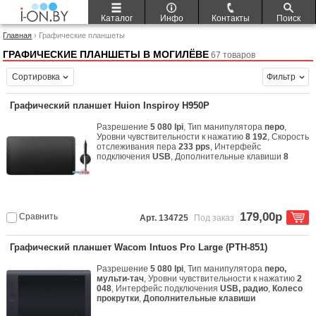
Каталог
Инфо
Контакты
Поиск
Главная
› Графические планшеты
ГРАФИЧЕСКИЕ ПЛАНШЕТЫ В МОГИЛЁВЕ
67 товаров
Сортировка
Фильтр
Графический планшет Huion Inspiroy H950P
Разрешение
5 080 lpi
, Тип манипулятора
перо
,
Уровни чувствительности к нажатию
8 192
, Скорость
отслеживания пера
233 pps
, Интерфейс
подключения
USB
, Дополнительные клавиши
8
179,00р
Сравнить
Арт. 134725
Под заказ
Графический планшет Wacom Intuos Pro Large (PTH-851)
Разрешение
5 080 lpi
, Тип манипулятора
перо,
мульти-тач
, Уровни чувствительности к нажатию
2
048
, Интерфейс подключения
USB, радио
,
Колесо
прокрутки
,
Дополнительные клавиши