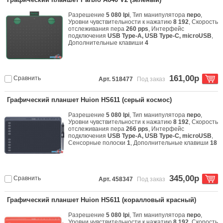
Разрешение
5 080 lpi
, Тип манипулятора
перо
,
Уровни чувствительности к нажатию
8 192
, Скорость
отслеживания пера
260 pps
, Интерфейс
подключения
USB Type-A, USB Type-C, microUSB
,
Дополнительные клавиши
4
161,00р
Сравнить
Арт. 518477
Под заказ
Графический планшет Huion HS611 (серый космос)
Разрешение
5 080 lpi
, Тип манипулятора
перо
,
Уровни чувствительности к нажатию
8 192
, Скорость
отслеживания пера
266 pps
, Интерфейс
подключения
USB Type-A, USB Type-C, microUSB
,
Сенсорные полоски
1
, Дополнительные клавиши
18
345,00р
Сравнить
Арт. 458347
Под заказ
Графический планшет Huion HS611 (коралловый красный)
Разрешение
5 080 lpi
, Тип манипулятора
перо
,
Уровни чувствительности к нажатию
8 192
, Скорость