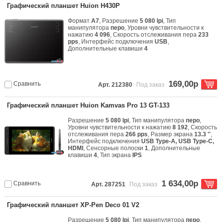
Графический планшет Huion H430P
Формат
A7
, Разрешение
5 080 lpi
, Тип
манипулятора
перо
, Уровни чувствительности к
нажатию
4 096
, Скорость отслеживания пера
233
pps
, Интерфейс подключения
USB
,
Дополнительные клавиши
4
169,00р
Сравнить
Арт. 212380
Под заказ
Графический планшет Huion Kamvas Pro 13 GT-133
Разрешение
5 080 lpi
, Тип манипулятора
перо
,
Уровни чувствительности к нажатию
8 192
, Скорость
отслеживания пера
266 pps
, Размер экрана
13.3 ''
,
Интерфейс подключения
USB Type-A, USB Type-C,
HDMI
, Сенсорные полоски
1
, Дополнительные
клавиши
4
, Тип экрана
IPS
1 634,00р
Сравнить
Арт. 287251
Под заказ
Графический планшет XP-Pen Deco 01 V2
Разрешение
5 080 lpi
, Тип манипулятора
перо
,