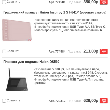
350,00р
Сравнить
Арт. 774581
Под заказ
Графический планшет Huion Inspiroy 2 S H641P (розовая сакура)
Разрешение
5080 lpi
, Тип манипулятора
перо
,
Уровни чувствительности к нажатию
8192
,
Интерфейс подключения
USB Type-A, USB Type-C
,
Колесо прокрутки
1
, Дополнительные клавиши
6
213,00р
Сравнить
Арт. 774584
Под заказ
Планшет для подписи Huion DS510
Разрешение
5 080 lpi
, Тип манипулятора
перо
,
Уровни чувствительности к нажатию
2 048
, Скорость
отслеживания пера
233 pps
, Размер экрана
5 ''
,
Интерфейс подключения
USB Type-A
, Тип экрана
цветной
629,00р
Сравнить
Арт. 720312
Под заказ