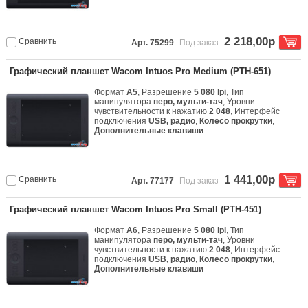
2 218,00р
Сравнить
Арт. 75299
Под заказ
Графический планшет Wacom Intuos Pro Medium (PTH-651)
Формат
A5
, Разрешение
5 080 lpi
, Тип
манипулятора
перо, мульти-тач
, Уровни
чувствительности к нажатию
2 048
, Интерфейс
подключения
USB, радио
,
Колесо прокрутки
,
Дополнительные клавиши
1 441,00р
Сравнить
Арт. 77177
Под заказ
Графический планшет Wacom Intuos Pro Small (PTH-451)
Формат
A6
, Разрешение
5 080 lpi
, Тип
манипулятора
перо, мульти-тач
, Уровни
чувствительности к нажатию
2 048
, Интерфейс
подключения
USB, радио
,
Колесо прокрутки
,
Дополнительные клавиши