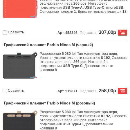
отслеживания пера
266 pps
, Интерфейс
подключения
USB Type-A, USB Type-C, microUSB
,
Сенсорные полоски
1
, Дополнительные клавиши
18
307,00р
Сравнить
Арт. 458346
Под заказ
Графический планшет Parblo Ninos M (черный)
Разрешение
5 080 lpi
, Тип манипулятора
перо
,
Уровни чувствительности к нажатию
8 192
, Скорость
отслеживания пера
266 pps
, Интерфейс
подключения
USB Type-C
, Дополнительные
клавиши
8
258,00р
Сравнить
Арт. 519871
Под заказ
Графический планшет Parblo Ninos M (розовый)
Разрешение
5 080 lpi
, Тип манипулятора
перо
,
Уровни чувствительности к нажатию
8 192
, Скорость
отслеживания пера
266 pps
, Интерфейс
подключения
USB Type-C
, Дополнительные
клавиши
8