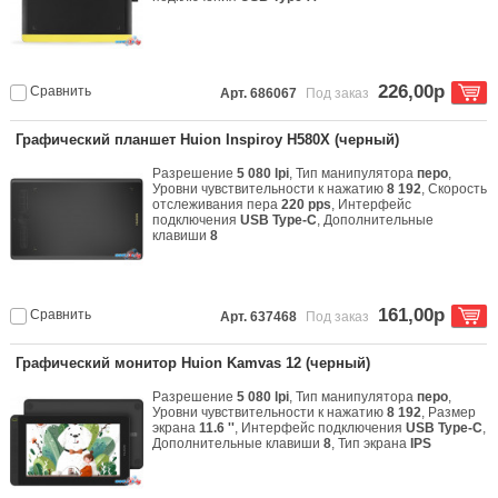
226,00р
Сравнить
Арт. 686067
Под заказ
Графический планшет Huion Inspiroy H580X (черный)
Разрешение
5 080 lpi
, Тип манипулятора
перо
,
Уровни чувствительности к нажатию
8 192
, Скорость
отслеживания пера
220 pps
, Интерфейс
подключения
USB Type-C
, Дополнительные
клавиши
8
161,00р
Сравнить
Арт. 637468
Под заказ
Графический монитор Huion Kamvas 12 (черный)
Разрешение
5 080 lpi
, Тип манипулятора
перо
,
Уровни чувствительности к нажатию
8 192
, Размер
экрана
11.6 ''
, Интерфейс подключения
USB Type-C
,
Дополнительные клавиши
8
, Тип экрана
IPS