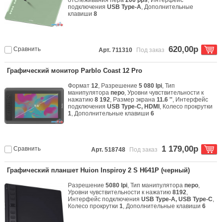
отслеживания пера
200 pps
, Интерфейс
подключения
USB Type-A
, Дополнительные
клавиши
8
620,00р
Сравнить
Арт. 711310
Под заказ
Графический монитор Parblo Coast 12 Pro
Формат
12
, Разрешение
5 080 lpi
, Тип
манипулятора
перо
, Уровни чувствительности к
нажатию
8 192
, Размер экрана
11.6 ''
, Интерфейс
подключения
USB Type-C, HDMI
, Колесо прокрутки
1
, Дополнительные клавиши
6
1 179,00р
Сравнить
Арт. 518748
Под заказ
Графический планшет Huion Inspiroy 2 S H641P (черный)
Разрешение
5080 lpi
, Тип манипулятора
перо
,
Уровни чувствительности к нажатию
8192
,
Интерфейс подключения
USB Type-A, USB Type-C
,
Колесо прокрутки
1
, Дополнительные клавиши
6