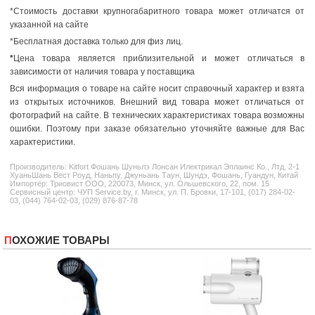
*Стоимость доставки крупногабаритного товара может отличатся от
указанной на сайте
*Бесплатная доставка только для физ лиц.
*
Цена товара является приблизительной и может отличаться в
зависимости от наличия товара у поставщика
Вся информация о товаре на сайте носит справочный характер и взята
из открытых источников. Внешний вид товара может отличаться от
фотографий на сайте. В технических характеристиках товара возможны
ошибки. Поэтому при заказе обязательно уточняйте важные для Вас
характеристики.
Производитель:
Kitfort
Фошань Шуньлэ Лонсан Илектрикал Эплаинс Ко., Лтд. 2-1
ХуаньШань Вест Роуд, Наньпу, Джуньань Таун, Шундэ, Фошань, Гуандун, Китай
Импортёр: Триовист ООО, 220073, Минск, ул. Ольшевского, 22, пом. 15
Сервисный центр: ЧУП Service.by, г. Минск, ул. П. Бровки, 17-101, (017) 284-02-
03, (044) 764-02-03, (029) 876-87-78
ПОХОЖИЕ ТОВАРЫ