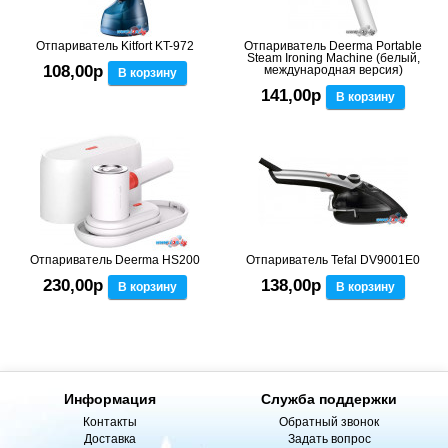
Отпариватель Kitfort KT-972
Отпариватель Deerma Portable
Steam Ironing Machine (белый,
108,00р
международная версия)
В корзину
141,00р
В корзину
Отпариватель Deerma HS200
Отпариватель Tefal DV9001E0
230,00р
138,00р
В корзину
В корзину
Информация
Служба поддержки
Контакты
Обратный звонок
Доставка
Задать вопрос