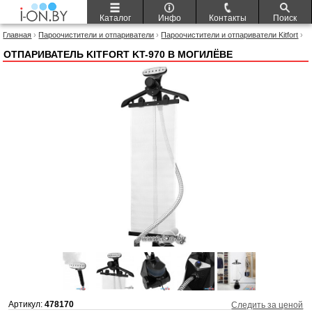
Каталог
Инфо
Контакты
Поиск
Главная
›
Пароочистители и отпариватели
›
Пароочистители и отпариватели Kitfort
›
Отпариватель Kitfort KT-970
ОТПАРИВАТЕЛЬ KITFORT KT-970 В МОГИЛЁВЕ
Артикул:
478170
Следить за ценой