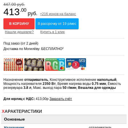
447,00 руб.
413
.00
руб.
+216 ионов на баланс
В КОРЗИНУ
В рассрочку от 19 р/мес
Нашли дешевле?
Купить в 1 клик
Под заказ (от 2 дней)
Доставка по Могилёву: БЕСПЛАТНО*
Назначение
отпариватель
, Конструктивное исполнение
напольный
,
Мощность нагревателя
2350 Вт
, Время нагрева воды
0.75 мин
, Ёмкость
резервуара
3.8 л
, Макс. выход пара
50 г/мин
,
Вешалка для одежды
Для юрлиц с НДС:
413,00р
Заказать счёт
ХАРАКТЕРИСТИКИ
Основные
Назначение
отпариватель