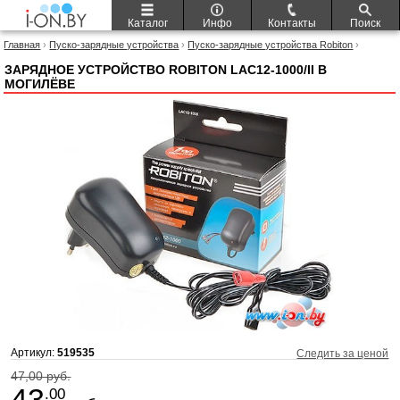
Каталог
Инфо
Контакты
Поиск
Главная
›
Пуско-зарядные устройства
›
Пуско-зарядные устройства Robiton
›
Зарядное устройство Robiton LAC12-1000/II
ЗАРЯДНОЕ УСТРОЙСТВО ROBITON LAC12-1000/II В
МОГИЛЁВЕ
Артикул:
519535
Следить за ценой
47,00 руб.
43
.00