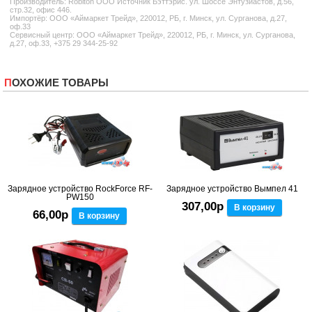
Производитель:
Robiton
ООО Источник Бэттэрис. ул. Шоссе Энтузиастов, д.56,
стр.32, офис 446.
Импортёр: ООО «Аймаркет Трейд», 220012, РБ, г. Минск, ул. Сурганова, д.27,
оф.33
Сервисный центр: ООО «Аймаркет Трейд», 220012, РБ, г. Минск, ул. Сурганова,
д.27, оф.33, +375 29 344-25-92
ПОХОЖИЕ ТОВАРЫ
Зарядное устройство RockForce RF-
Зарядное устройство Вымпел 41
PW150
307,00р
В корзину
66,00р
В корзину