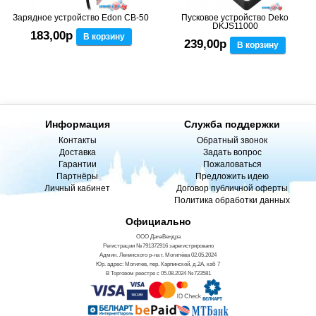
Зарядное устройство Edon CB-50
Пусковое устройство Deko
DKJS11000
183,00р
В корзину
239,00р
В корзину
Информация
Служба поддержки
Контакты
Обратный звонок
Доставка
Задать вопрос
Гарантии
Пожаловаться
Партнёры
Предложить идею
Личный кабинет
Договор публичной оферты
Политика обработки данных
Официально
ООО ДанаВендра
Регистрации №791372916 зарегистрировано
Админ. Ленинского р-на г. Могилёва 02.05.2024
Юр. адрес: Могилев, пер. Карпинской, д.2А, каб 7
В Торговом реестре с 05.08.2024 №723581