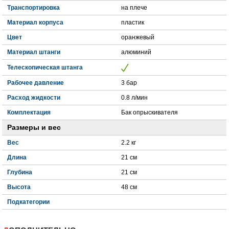
Транспортировка
на плече
Материал корпуса
пластик
Цвет
оранжевый
Материал штанги
алюминий
Телескопическая штанга
Рабочее давление
3 бар
Расход жидкости
0.8 л/мин
Комплектация
Бак опрыскивателя
Размеры и вес
Вес
2.2 кг
Длина
21 см
Глубина
21 см
Высота
48 см
Подкатегории