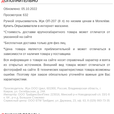
ДОПОЛНИТЕЛЬНО
Обновлено: 05.10.2022
Просмотров: 632
Ручной опрыскиватель Жук ОП-207 (8 л) по низким ценам в Могилёве.
Купить Опрыскиватели
в интернет магазине.
*Стоимость доставки крупногабаритного товара может отличатся от
указанной на сайте
*Бесплатная доставка только для физ лиц.
*
Цена товара является приблизительной и может отличаться в
зависимости от наличия товара у поставщика
Вся информация о товаре на сайте носит справочный характер и взята
из открытых источников. Внешний вид товара может отличаться от
фотографий на сайте. В технических характеристиках товара возможны
ошибки. Поэтому при заказе обязательно уточняйте важные для Вас
характеристики.
Производитель:
Жук
ООО Цикл, 601900, Россия, Владимирская область, г.
Ковров, ул. Октябрьская, д. 24А
Импортёр: ООО ТрайдексБелПлюс 223016, Минский р-н Новодворский с/с 33/1-8
к. 64 , р-н д. Большое Стиклево
Сервисный центр: ООО БТМ Трейдинг, ул. Даумана, 23, оф. 63, 8 (029) 993-73-35