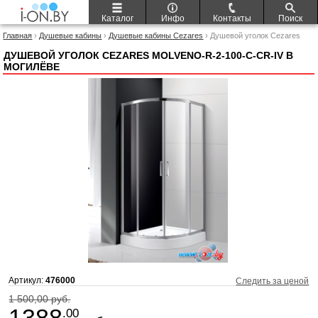
Каталог
Инфо
Контакты
Поиск
Главная
›
Душевые кабины
›
Душевые кабины Cezares
› Душевой уголок Cezares
Molveno-R-2-100-C-Cr-IV
ДУШЕВОЙ УГОЛОК CEZARES MOLVENO-R-2-100-C-CR-IV В
МОГИЛЁВЕ
Артикул:
476000
Следить за ценой
1 500,00 руб.
1388
.00