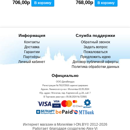
706,00р
768,00р
В корзину
В корзину
Информация
Служба поддержки
Контакты
Обратный звонок
Доставка
Задать вопрос
Гарантии
Пожаловаться
Партнёры
Предложить идею
Личный кабинет
Договор публичной оферты
Политика обработки данных
Официально
ООО ДанаВендра
Регистрации №791372916 зарегистрировано
Админ. Ленинского р-на г. Могилёва 02.05.2024
Юр. адрес: Могилев, пер. Карпинской, д.2А, каб 7
В Торговом реестре с 05.08.2024 №723581
Интернет магазин в Могилёве I-ON.BY© 2012-2026
Работает благодаря создателю Alex-Vi