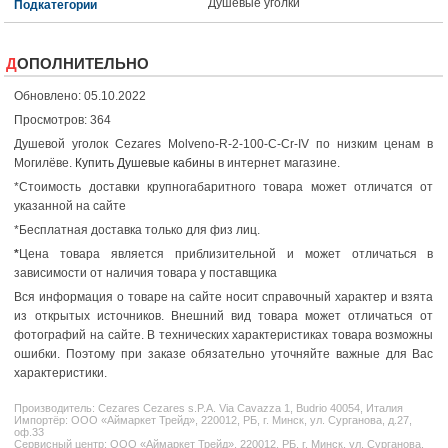
Душевые уголки
Подкатегории
ДОПОЛНИТЕЛЬНО
Обновлено: 05.10.2022
Просмотров: 364
Душевой уголок Cezares Molveno-R-2-100-C-Cr-IV по низким ценам в
Могилёве.
Купить Душевые кабины
в интернет магазине.
*Стоимость доставки крупногабаритного товара может отличатся от
указанной на сайте
*Бесплатная доставка только для физ лиц.
*
Цена товара является приблизительной и может отличаться в
зависимости от наличия товара у поставщика
Вся информация о товаре на сайте носит справочный характер и взята
из открытых источников. Внешний вид товара может отличаться от
фотографий на сайте. В технических характеристиках товара возможны
ошибки. Поэтому при заказе обязательно уточняйте важные для Вас
характеристики.
Производитель:
Cezares
Cezares s.P.A. Via Cavazza 1, Budrio 40054, Италия
Импортёр: ООО «Аймаркет Трейд», 220012, РБ, г. Минск, ул. Сурганова, д.27,
оф.33
Сервисный центр: ООО «Аймаркет Трейд», 220012, РБ, г. Минск, ул. Сурганова,