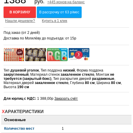
руб.
+445 ионов на баланс
В КОРЗИНУ
В рассрочку от 63 р/мес
Нашли дешевле?
Купить в 1 клик
Под заказ (от 2 дней)
Доставка по Могилёву до подъезда: от 15р
Тип
душевой уголок
, Тип поддона
низкий
, Форма поддона
закругленный
, Материал стенок
закаленное стекло
, Монтаж
не
требуется (закрытый бокс)
, Тип раскрытия дверей
раздвижные
,
Материал дверей
закаленное стекло
, Глубина
80 см
, Ширина
80 см
,
Высота
190 см
Для юрлиц с НДС:
1 388,00р
Заказать счёт
ХАРАКТЕРИСТИКИ
Основные
Количество мест
1