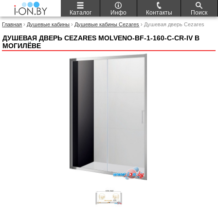
Каталог
Инфо
Контакты
Поиск
Главная
›
Душевые кабины
›
Душевые кабины Cezares
› Душевая дверь Cezares
Molveno-BF-1-160-C-Cr-IV
ДУШЕВАЯ ДВЕРЬ CEZARES MOLVENO-BF-1-160-C-CR-IV В
МОГИЛЁВЕ