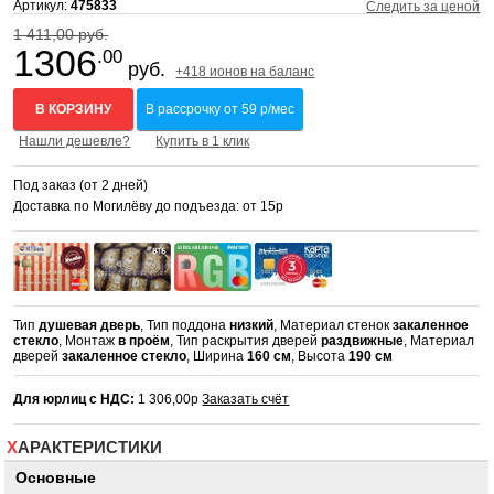
Артикул:
475833
Следить за ценой
1 411,00 руб.
1306
.00
руб.
+418 ионов на баланс
В КОРЗИНУ
В рассрочку от 59 р/мес
Нашли дешевле?
Купить в 1 клик
Под заказ (от 2 дней)
Доставка по Могилёву до подъезда: от 15р
Тип
душевая дверь
, Тип поддона
низкий
, Материал стенок
закаленное
стекло
, Монтаж
в проём
, Тип раскрытия дверей
раздвижные
, Материал
дверей
закаленное стекло
, Ширина
160 см
, Высота
190 см
Для юрлиц с НДС:
1 306,00р
Заказать счёт
ХАРАКТЕРИСТИКИ
Основные