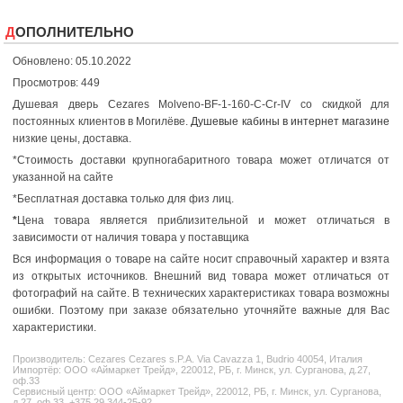
ДОПОЛНИТЕЛЬНО
Обновлено: 05.10.2022
Просмотров: 449
Душевая дверь Cezares Molveno-BF-1-160-C-Cr-IV со скидкой для
постоянных клиентов в Могилёве.
Душевые кабины в интернет магазине
низкие цены, доставка.
*Стоимость доставки крупногабаритного товара может отличатся от
указанной на сайте
*Бесплатная доставка только для физ лиц.
*
Цена товара является приблизительной и может отличаться в
зависимости от наличия товара у поставщика
Вся информация о товаре на сайте носит справочный характер и взята
из открытых источников. Внешний вид товара может отличаться от
фотографий на сайте. В технических характеристиках товара возможны
ошибки. Поэтому при заказе обязательно уточняйте важные для Вас
характеристики.
Производитель:
Cezares
Cezares s.P.A. Via Cavazza 1, Budrio 40054, Италия
Импортёр: ООО «Аймаркет Трейд», 220012, РБ, г. Минск, ул. Сурганова, д.27,
оф.33
Сервисный центр: ООО «Аймаркет Трейд», 220012, РБ, г. Минск, ул. Сурганова,
д.27, оф.33, +375 29 344-25-92