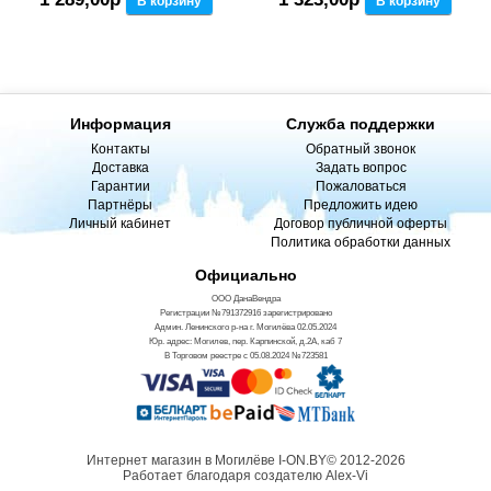
В корзину
В корзину
Информация
Служба поддержки
Контакты
Обратный звонок
Доставка
Задать вопрос
Гарантии
Пожаловаться
Партнёры
Предложить идею
Личный кабинет
Договор публичной оферты
Политика обработки данных
Официально
ООО ДанаВендра
Регистрации №791372916 зарегистрировано
Админ. Ленинского р-на г. Могилёва 02.05.2024
Юр. адрес: Могилев, пер. Карпинской, д.2А, каб 7
В Торговом реестре с 05.08.2024 №723581
Интернет магазин в Могилёве I-ON.BY© 2012-2026
Работает благодаря создателю Alex-Vi