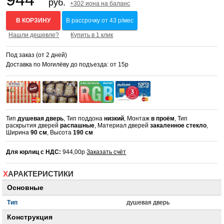
руб.
+302 иона на баланс
В КОРЗИНУ
В рассрочку от 43 р/мес
Нашли дешевле?
Купить в 1 клик
Под заказ (от 2 дней)
Доставка по Могилёву до подъезда: от 15р
Тип
душевая дверь
, Тип поддона
низкий
, Монтаж
в проём
, Тип
раскрытия дверей
распашные
, Материал дверей
закаленное стекло
,
Ширина
90 см
, Высота
190 см
Для юрлиц с НДС:
944,00р
Заказать счёт
ХАРАКТЕРИСТИКИ
Основные
Тип
душевая дверь
Конструкция