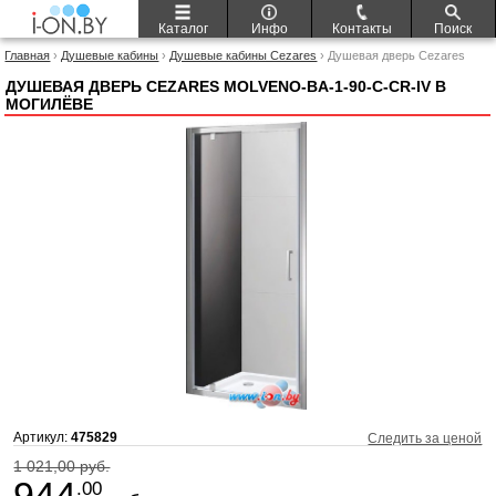
Каталог
Инфо
Контакты
Поиск
Главная
›
Душевые кабины
›
Душевые кабины Cezares
› Душевая дверь Cezares
Molveno-BA-1-90-C-Cr-IV
ДУШЕВАЯ ДВЕРЬ CEZARES MOLVENO-BA-1-90-C-CR-IV В
МОГИЛЁВЕ
Артикул:
475829
Следить за ценой
1 021,00 руб.
944
.00