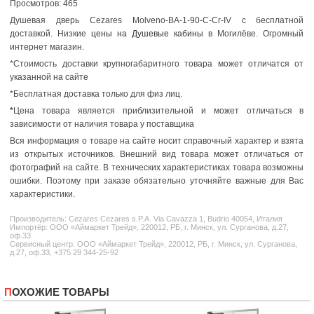
Просмотров: 465
Душевая дверь Cezares Molveno-BA-1-90-C-Cr-IV с бесплатной
доставкой. Низкие
цены на Душевые кабины
в Могилёве. Огромный
интернет магазин.
*Стоимость доставки крупногабаритного товара может отличатся от
указанной на сайте
*Бесплатная доставка только для физ лиц.
*
Цена товара является приблизительной и может отличаться в
зависимости от наличия товара у поставщика
Вся информация о товаре на сайте носит справочный характер и взята
из открытых источников. Внешний вид товара может отличаться от
фотографий на сайте. В технических характеристиках товара возможны
ошибки. Поэтому при заказе обязательно уточняйте важные для Вас
характеристики.
Производитель:
Cezares
Cezares s.P.A. Via Cavazza 1, Budrio 40054, Италия
Импортёр: ООО «Аймаркет Трейд», 220012, РБ, г. Минск, ул. Сурганова, д.27,
оф.33
Сервисный центр: ООО «Аймаркет Трейд», 220012, РБ, г. Минск, ул. Сурганова,
д.27, оф.33, +375 29 344-25-92
ПОХОЖИЕ ТОВАРЫ