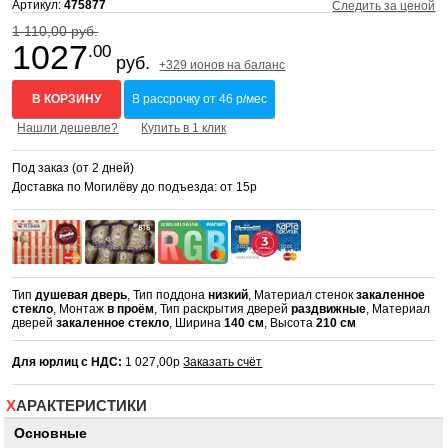
Артикул:
475877
Следить за ценой
1 110,00 руб.
1027
.00
руб.
+329 ионов на баланс
В КОРЗИНУ
В рассрочку от 46 р/мес
Нашли дешевле?
Купить в 1 клик
Под заказ (от 2 дней)
Доставка по Могилёву до подъезда: от 15р
Тип
душевая дверь
, Тип поддона
низкий
, Материал стенок
закаленное
стекло
, Монтаж
в проём
, Тип раскрытия дверей
раздвижные
, Материал
дверей
закаленное стекло
, Ширина
140 см
, Высота
210 см
Для юрлиц с НДС:
1 027,00р
Заказать счёт
ХАРАКТЕРИСТИКИ
Основные