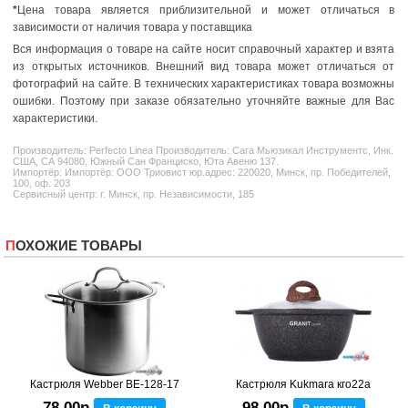
*
Цена товара является приблизительной и может отличаться в
зависимости от наличия товара у поставщика
Вся информация о товаре на сайте носит справочный характер и взята
из открытых источников. Внешний вид товара может отличаться от
фотографий на сайте. В технических характеристиках товара возможны
ошибки. Поэтому при заказе обязательно уточняйте важные для Вас
характеристики.
Производитель:
Perfecto Linea
Производитель: Сага Мьюзикал Инструментс, Инк.
США, СА 94080, Южный Сан Франциско, Юта Авеню 137.
Импортёр: Импортёр: ООО Триовист юр.адрес: 220020, Минск, пр. Победителей,
100, оф. 203
Сервисный центр: г. Минск, пр. Независимости, 185
ПОХОЖИЕ ТОВАРЫ
Кастрюля Webber BE-128-17
Кастрюля Kukmara кго22а
78,00р
98,00р