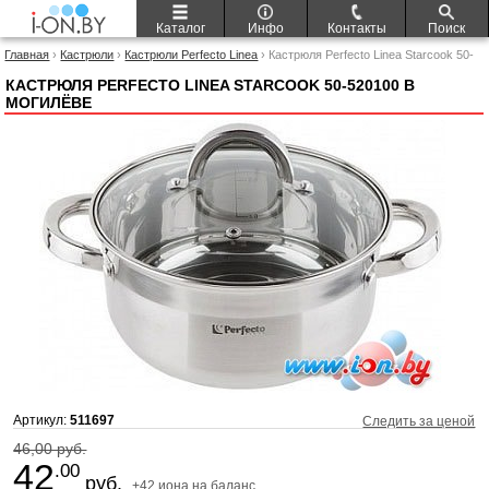
Каталог
Инфо
Контакты
Поиск
Главная
›
Кастрюли
›
Кастрюли Perfecto Linea
› Кастрюля Perfecto Linea Starcook 50-
520100
КАСТРЮЛЯ PERFECTO LINEA STARCOOK 50-520100 В
МОГИЛЁВЕ
Артикул:
511697
Следить за ценой
46,00 руб.
42
.00
руб.
+42 иона на баланс