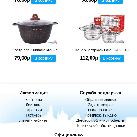
В корзину
В корзину
Кастрюля Kukmara кго32а
Набор кастрюль Lara LR02-101
79,00р
112,00р
В корзину
В корзину
Информация
Служба поддержки
Контакты
Обратный звонок
Доставка
Задать вопрос
Гарантии
Пожаловаться
Партнёры
Предложить идею
Личный кабинет
Договор публичной оферты
Политика обработки данных
Официально