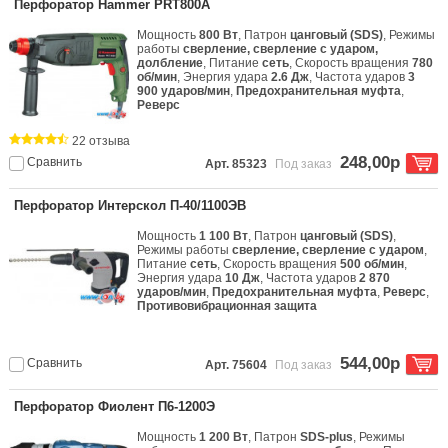
Перфоратор Hammer PRT800A
Мощность
800 Вт
, Патрон
цанговый (SDS)
, Режимы
работы
сверление, сверление с ударом,
долбление
, Питание
сеть
, Скорость вращения
780
об/мин
, Энергия удара
2.6 Дж
, Частота ударов
3
900 ударов/мин
,
Предохранительная муфта
,
Реверс
22 отзыва
248,00р
Сравнить
Арт. 85323
Под заказ
Перфоратор Интерскол П-40/1100ЭВ
Мощность
1 100 Вт
, Патрон
цанговый (SDS)
,
Режимы работы
сверление, сверление с ударом
,
Питание
сеть
, Скорость вращения
500 об/мин
,
Энергия удара
10 Дж
, Частота ударов
2 870
ударов/мин
,
Предохранительная муфта
,
Реверс
,
Противовибрационная защита
544,00р
Сравнить
Арт. 75604
Под заказ
Перфоратор Фиолент П6-1200Э
Мощность
1 200 Вт
, Патрон
SDS-plus
, Режимы