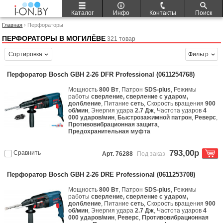
Каталог
Инфо
Контакты
Поиск
Главная
› Перфораторы
ПЕРФОРАТОРЫ В МОГИЛЁВЕ
321 товар
Сортировка
Фильтр
Перфоратор Bosch GBH 2-26 DFR Professional (0611254768)
Мощность
800 Вт
, Патрон
SDS-plus
, Режимы
работы
сверление, сверление с ударом,
долбление
, Питание
сеть
, Скорость вращения
900
об/мин
, Энергия удара
2.7 Дж
, Частота ударов
4
000 ударов/мин
,
Быстрозажимной патрон
,
Реверс
,
Противовибрационная защита
,
Предохранительная муфта
793,00р
Сравнить
Арт. 76288
Под заказ
Перфоратор Bosch GBH 2-26 DRE Professional (0611253708)
Мощность
800 Вт
, Патрон
SDS-plus
, Режимы
работы
сверление, сверление с ударом,
долбление
, Питание
сеть
, Скорость вращения
900
об/мин
, Энергия удара
2.7 Дж
, Частота ударов
4
000 ударов/мин
,
Реверс
,
Противовибрационная