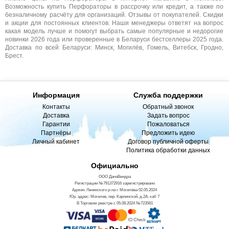
Возможность купить Перфораторы в рассрочку или кредит, а также по
безналичному расчёту для организаций. Отзывы от покупателей. Скидки
и акции для постоянных клиентов. Наши менеджеры ответят на вопрос
какая модель лучше и помогут выбрать самые популярные и недорогие
новинки 2026 года или проверенные в Беларуси бестселлеры 2025 года.
Доставка по всей Беларуси: Минск, Могилёв, Гомель, Витебск, Гродно,
Брест.
Информация
Служба поддержки
Контакты
Обратный звонок
Доставка
Задать вопрос
Гарантии
Пожаловаться
Партнёры
Предложить идею
Личный кабинет
Договор публичной оферты
Политика обработки данных
Официально
ООО ДанаВендра
Регистрации №791372916 зарегистрировано
Админ. Ленинского р-на г. Могилёва 02.05.2024
Юр. адрес: Могилев, пер. Карпинской, д.2А, каб 7
В Торговом реестре с 05.08.2024 №723581