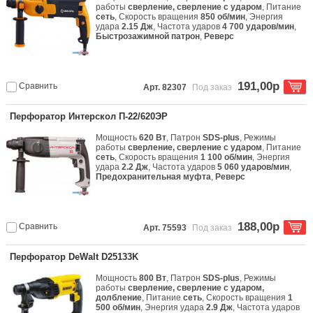
работы
сверление, сверление с ударом
, Питание
сеть
, Скорость вращения
850 об/мин
, Энергия
удара
2.15 Дж
, Частота ударов
4 700 ударов/мин
,
Быстрозажимной патрон
,
Реверс
191,00р
Сравнить
Арт. 82307
Под заказ
Перфоратор Интерскол П-22/620ЭР
Мощность
620 Вт
, Патрон
SDS-plus
, Режимы
работы
сверление, сверление с ударом
, Питание
сеть
, Скорость вращения
1 100 об/мин
, Энергия
удара
2.2 Дж
, Частота ударов
5 060 ударов/мин
,
Предохранительная муфта
,
Реверс
188,00р
Сравнить
Арт. 75593
Под заказ
Перфоратор DeWalt D25133K
Мощность
800 Вт
, Патрон
SDS-plus
, Режимы
работы
сверление, сверление с ударом,
долбление
, Питание
сеть
, Скорость вращения
1
500 об/мин
, Энергия удара
2.9 Дж
, Частота ударов