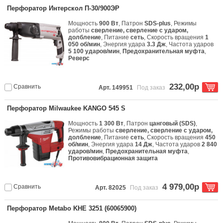
Перфоратор Интерскол П-30/900ЭР
Мощность
900 Вт
, Патрон
SDS-plus
, Режимы
работы
сверление, сверление с ударом,
долбление
, Питание
сеть
, Скорость вращения
1
050 об/мин
, Энергия удара
3.3 Дж
, Частота ударов
5 100 ударов/мин
,
Предохранительная муфта
,
Реверс
232,00р
Сравнить
Арт. 149951
Под заказ
Перфоратор Milwaukee KANGO 545 S
Мощность
1 300 Вт
, Патрон
цанговый (SDS)
,
Режимы работы
сверление, сверление с ударом,
долбление
, Питание
сеть
, Скорость вращения
450
об/мин
, Энергия удара
14 Дж
, Частота ударов
2 840
ударов/мин
,
Предохранительная муфта
,
Противовибрационная защита
4 979,00р
Сравнить
Арт. 82025
Под заказ
Перфоратор Metabo KHE 3251 (60065900)