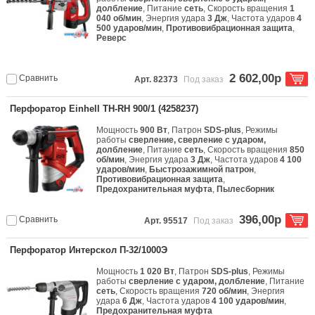
долбление
, Питание
сеть
, Скорость вращения
1
040 об/мин
, Энергия удара
3 Дж
, Частота ударов
4
500 ударов/мин
,
Противовибрационная защита
,
Реверс
2 602,00р
Сравнить
Арт. 82373
Под заказ
Перфоратор Einhell TH-RH 900/1 (4258237)
Мощность
900 Вт
, Патрон
SDS-plus
, Режимы
работы
сверление, сверление с ударом,
долбление
, Питание
сеть
, Скорость вращения
850
об/мин
, Энергия удара
3 Дж
, Частота ударов
4 100
ударов/мин
,
Быстрозажимной патрон
,
Противовибрационная защита
,
Предохранительная муфта
,
Пылесборник
396,00р
Сравнить
Арт. 95517
Под заказ
Перфоратор Интерскол П-32/1000Э
Мощность
1 020 Вт
, Патрон
SDS-plus
, Режимы
работы
сверление с ударом, долбление
, Питание
сеть
, Скорость вращения
720 об/мин
, Энергия
удара
6 Дж
, Частота ударов
4 100 ударов/мин
,
Предохранительная муфта