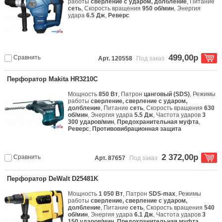
работы
сверление с ударом, долбление
, Питание
сеть
, Скорость вращения
950 об/мин
, Энергия
удара
6.5 Дж
,
Реверс
499,00р
Сравнить
Арт. 120558
Под заказ
Перфоратор Makita HR3210C
Мощность
850 Вт
, Патрон
цанговый (SDS)
, Режимы
работы
сверление, сверление с ударом,
долбление
, Питание
сеть
, Скорость вращения
630
об/мин
, Энергия удара
5.5 Дж
, Частота ударов
3
300 ударов/мин
,
Предохранительная муфта
,
Реверс
,
Противовибрационная защита
2 372,00р
Сравнить
Арт. 87657
Под заказ
Перфоратор DeWalt D25481K
Мощность
1 050 Вт
, Патрон
SDS-max
, Режимы
работы
сверление, сверление с ударом,
долбление
, Питание
сеть
, Скорость вращения
540
об/мин
, Энергия удара
6.1 Дж
, Частота ударов
3
150 ударов/мин
,
Предохранительная муфта
,