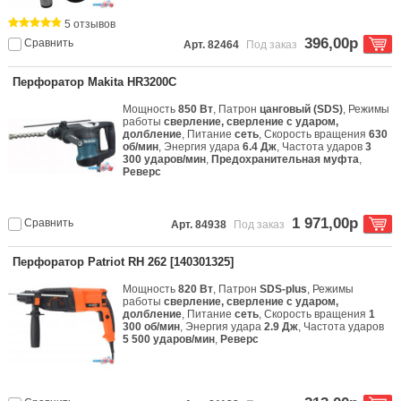
5 отзывов
396,00р
Сравнить
Арт. 82464
Под заказ
Перфоратор Makita HR3200C
Мощность
850 Вт
, Патрон
цанговый (SDS)
, Режимы
работы
сверление, сверление с ударом,
долбление
, Питание
сеть
, Скорость вращения
630
об/мин
, Энергия удара
6.4 Дж
, Частота ударов
3
300 ударов/мин
,
Предохранительная муфта
,
Реверс
1 971,00р
Сравнить
Арт. 84938
Под заказ
Перфоратор Patriot RH 262 [140301325]
Мощность
820 Вт
, Патрон
SDS-plus
, Режимы
работы
сверление, сверление с ударом,
долбление
, Питание
сеть
, Скорость вращения
1
300 об/мин
, Энергия удара
2.9 Дж
, Частота ударов
5 500 ударов/мин
,
Реверс