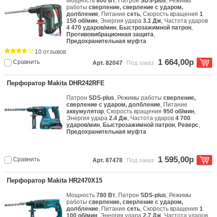
Мощность
800 Вт
, Патрон
SDS-plus
, Режимы
работы
сверление, сверление с ударом,
долбление
, Питание
сеть
, Скорость вращения
1
150 об/мин
, Энергия удара
3.1 Дж
, Частота ударов
4 470 ударов/мин
,
Быстрозажимной патрон
,
Противовибрационная защита
,
Предохранительная муфта
10 отзывов
1 664,00р
Сравнить
Арт. 82047
Под заказ
Перфоратор Makita DHR242RFE
Патрон
SDS-plus
, Режимы работы
сверление,
сверление с ударом, долбление
, Питание
аккумулятор
, Скорость вращения
950 об/мин
,
Энергия удара
2.4 Дж
, Частота ударов
4 700
ударов/мин
,
Быстрозажимной патрон
,
Реверс
,
Предохранительная муфта
1 595,00р
Сравнить
Арт. 87478
Под заказ
Перфоратор Makita HR2470X15
Мощность
780 Вт
, Патрон
SDS-plus
, Режимы
работы
сверление, сверление с ударом,
долбление
, Питание
сеть
, Скорость вращения
1
100 об/мин
, Энергия удара
2.7 Дж
, Частота ударов