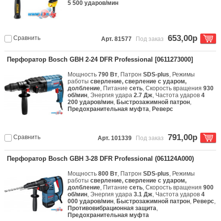
5 500 ударов/мин
653,00р
Сравнить
Арт. 81577
Под заказ
Перфоратор Bosch GBH 2-24 DFR Professional [0611273000]
Мощность
790 Вт
, Патрон
SDS-plus
, Режимы
работы
сверление, сверление с ударом,
долбление
, Питание
сеть
, Скорость вращения
930
об/мин
, Энергия удара
2.7 Дж
, Частота ударов
4
200 ударов/мин
,
Быстрозажимной патрон
,
Предохранительная муфта
,
Реверс
791,00р
Сравнить
Арт. 101339
Под заказ
Перфоратор Bosch GBH 3-28 DFR Professional (061124A000)
Мощность
800 Вт
, Патрон
SDS-plus
, Режимы
работы
сверление, сверление с ударом,
долбление
, Питание
сеть
, Скорость вращения
900
об/мин
, Энергия удара
3.1 Дж
, Частота ударов
4
000 ударов/мин
,
Быстрозажимной патрон
,
Реверс
,
Противовибрационная защита
,
Предохранительная муфта