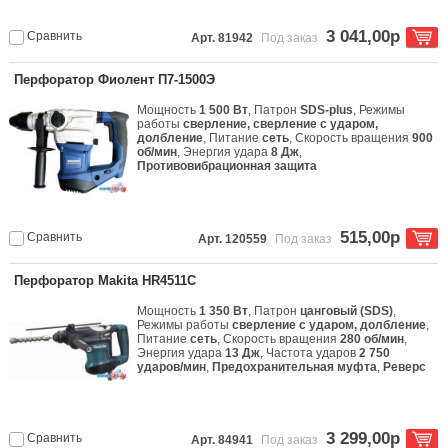
3 041,00р
Сравнить
Арт. 81942
Под заказ
Перфоратор Фиолент П7-1500Э
Мощность
1 500 Вт
, Патрон
SDS-plus
, Режимы
работы
сверление, сверление с ударом,
долбление
, Питание
сеть
, Скорость вращения
900
об/мин
, Энергия удара
8 Дж
,
Противовибрационная защита
515,00р
Сравнить
Арт. 120559
Под заказ
Перфоратор Makita HR4511C
Мощность
1 350 Вт
, Патрон
цанговый (SDS)
,
Режимы работы
сверление с ударом, долбление
,
Питание
сеть
, Скорость вращения
280 об/мин
,
Энергия удара
13 Дж
, Частота ударов
2 750
ударов/мин
,
Предохранительная муфта
,
Реверс
3 299,00р
Сравнить
Арт. 84941
Под заказ