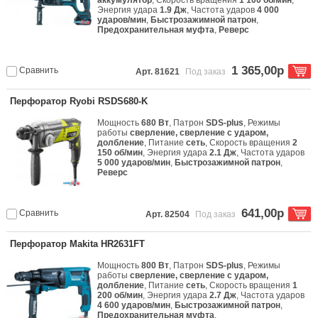
аккумулятор
, Скорость вращения
1 100 об/мин
,
Энергия удара
1.9 Дж
, Частота ударов
4 000
ударов/мин
,
Быстрозажимной патрон
,
Предохранительная муфта
,
Реверс
1 365,00р
Сравнить
Арт. 81621
Под заказ
Перфоратор Ryobi RSDS680-K
Мощность
680 Вт
, Патрон
SDS-plus
, Режимы
работы
сверление, сверление с ударом,
долбление
, Питание
сеть
, Скорость вращения
2
150 об/мин
, Энергия удара
2.1 Дж
, Частота ударов
5 000 ударов/мин
,
Быстрозажимной патрон
,
Реверс
641,00р
Сравнить
Арт. 82504
Под заказ
Перфоратор Makita HR2631FT
Мощность
800 Вт
, Патрон
SDS-plus
, Режимы
работы
сверление, сверление с ударом,
долбление
, Питание
сеть
, Скорость вращения
1
200 об/мин
, Энергия удара
2.7 Дж
, Частота ударов
4 600 ударов/мин
,
Быстрозажимной патрон
,
Предохранительная муфта
,