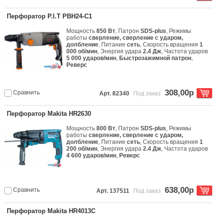
Перфоратор P.I.T PBH24-C1
Мощность
850 Вт
, Патрон
SDS-plus
, Режимы
работы
сверление, сверление с ударом,
долбление
, Питание
сеть
, Скорость вращения
1
000 об/мин
, Энергия удара
2.4 Дж
, Частота ударов
5 000 ударов/мин
,
Быстрозажимной патрон
,
Реверс
308,00р
Сравнить
Арт. 82340
Под заказ
Перфоратор Makita HR2630
Мощность
800 Вт
, Патрон
SDS-plus
, Режимы
работы
сверление, сверление с ударом,
долбление
, Питание
сеть
, Скорость вращения
1
200 об/мин
, Энергия удара
2.4 Дж
, Частота ударов
4 600 ударов/мин
,
Реверс
638,00р
Сравнить
Арт. 137511
Под заказ
Перфоратор Makita HR4013C