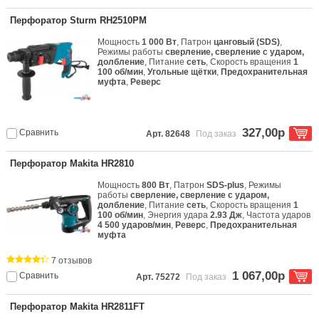
Перфоратор Sturm RH2510PM
Мощность
1 000 Вт
, Патрон
цанговый (SDS)
,
Режимы работы
сверление, сверление с ударом,
долбление
, Питание
сеть
, Скорость вращения
1
100 об/мин
,
Угольные щётки
,
Предохранительная
муфта
,
Реверс
327,00р
Сравнить
Арт. 82648
Под заказ
Перфоратор Makita HR2810
Мощность
800 Вт
, Патрон
SDS-plus
, Режимы
работы
сверление, сверление с ударом,
долбление
, Питание
сеть
, Скорость вращения
1
100 об/мин
, Энергия удара
2.93 Дж
, Частота ударов
4 500 ударов/мин
,
Реверс
,
Предохранительная
муфта
7 отзывов
1 067,00р
Сравнить
Арт. 75272
Под заказ
Перфоратор Makita HR2811FT