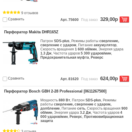
9 отзывов
329,00р
Сравнить
Арт. 75600
Под заказ
Перфоратор Makita DHR165Z
Патрон
SDS-plus
, Режимы работы
сверление,
сверление с ударом
, Питание
аккумулятор
,
Скорость вращения
1 600 об/мин
, Энергия удара
1.3 Дж
, Частота ударов
5 300 ударов/мин
,
Предохранительная муфта
,
Реверс
624,00р
Сравнить
Арт. 81620
Под заказ
Перфоратор Bosch GBH 2-28 Professional [0611267500]
Мощность
880 Вт
, Патрон
SDS-plus
, Режимы
работы
сверление, сверление с ударом,
долбление
, Питание
сеть
, Скорость вращения
900
об/мин
, Энергия удара
3.2 Дж
, Частота ударов
4
000 ударов/мин
,
Реверс
,
Противовибрационная
защита
3 отзыва