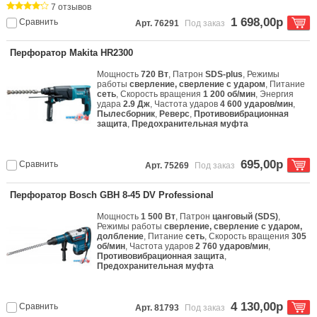
7 отзывов
1 698,00р
Сравнить
Арт. 76291
Под заказ
Перфоратор Makita HR2300
Мощность
720 Вт
, Патрон
SDS-plus
, Режимы
работы
сверление, сверление с ударом
, Питание
сеть
, Скорость вращения
1 200 об/мин
, Энергия
удара
2.9 Дж
, Частота ударов
4 600 ударов/мин
,
Пылесборник
,
Реверс
,
Противовибрационная
защита
,
Предохранительная муфта
695,00р
Сравнить
Арт. 75269
Под заказ
Перфоратор Bosch GBH 8-45 DV Professional
Мощность
1 500 Вт
, Патрон
цанговый (SDS)
,
Режимы работы
сверление, сверление с ударом,
долбление
, Питание
сеть
, Скорость вращения
305
об/мин
, Частота ударов
2 760 ударов/мин
,
Противовибрационная защита
,
Предохранительная муфта
4 130,00р
Сравнить
Арт. 81793
Под заказ