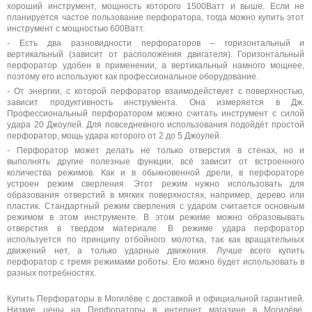
хороший инструмент, мощность которого 1500Ватт и выше. Если не
планируется частое пользование перфоратора, тогда можно купить этот
инструмент с мощностью 600Ватт.
- Есть два разновидности перфораторов – горизонтальный и
вертикальный (зависит от расположения двигателя). Горизонтальный
перфоратор удобен в применении, а вертикальный намного мощнее,
поэтому его используют как профессиональное оборудование.
- От энергии, с которой перфоратор взаимодействует с поверхностью,
зависит продуктивность инструмента. Она измеряется в Дж.
Профессиональный перфоратором можно считать инструмент с силой
удара 20 Джоулей. Для повседневного использования подойдёт простой
перфоратор, мощь удара которого от 2 до 5 Джоулей.
- Перфоратор может делать не только отверстия в стенах, но и
выполнять другие полезные функции, всё зависит от встроенного
количества режимов. Как и в обыкновенной дрели, в перфораторе
устроен режим сверления. Этот режим нужно использовать для
образования отверстий в мягких поверхностях, например, дерево или
пластик. Стандартный режим сверления с ударом считается основным
режимом в этом инструменте. В этом режиме можно образовывать
отверстия в твердом материале. В режиме удара перфоратор
используется по принципу отбойного молотка, так как вращательных
движений нет, а только ударные движения. Лучше всего купить
перфоратор с тремя режимами роботы. Его можно будет использовать в
разных потребностях.
Купить Перфораторы в Могилёве с доставкой и официальной гарантией.
Низкие цены на Перфораторы в интернет магазине в Могилёве.