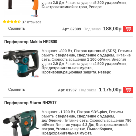
удара
2.6 Дж
, Частота ударов
5 200 ударов/мин
,
Быстрозажимной патрон
,
Реверс
37 отзывов
188,00р
Сравнить
Арт. 82309
Под заказ
Перфоратор Makita HR2800
Мощность
800 Вт
, Патрон
цанговый (SDS)
, Режимы
работы
сверление, сверление с ударом
, Питание
сеть
, Скорость вращения
1 100 об/мин
, Энергия
удара
2.9 Дж
, Частота ударов
4 500 ударов/мин
,
Предохранительная муфта
,
Противовибрационная защита
,
Реверс
1 175,00р
Сравнить
Арт. 81937
Под заказ
Перфоратор Sturm RH2517
Мощность
1 700 Вт
, Патрон
SDS-plus
, Режимы
работы
сверление, сверление с ударом,
долбление
, Питание
сеть
, Скорость вращения
780
об/мин
, Энергия удара
4.3 Дж
,
Быстрозажимной
патрон
,
Угольные щётки
,
Пылесборник
,
Предохранительная муфта