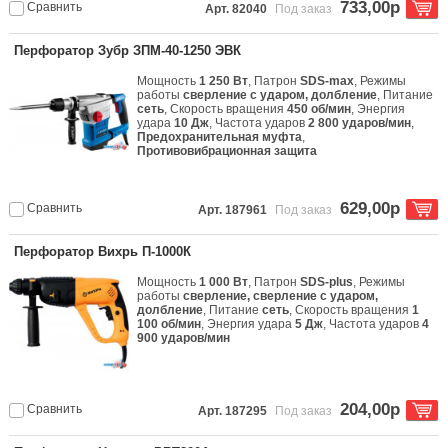
733,00р
Сравнить
Арт. 82040
Под заказ
Перфоратор Зубр ЗПМ-40-1250 ЭВК
Мощность
1 250 Вт
, Патрон
SDS-max
, Режимы
работы
сверление с ударом, долбление
, Питание
сеть
, Скорость вращения
450 об/мин
, Энергия
удара
10 Дж
, Частота ударов
2 800 ударов/мин
,
Предохранительная муфта
,
Противовибрационная защита
629,00р
Сравнить
Арт. 187961
Под заказ
Перфоратор Вихрь П-1000К
Мощность
1 000 Вт
, Патрон
SDS-plus
, Режимы
работы
сверление, сверление с ударом,
долбление
, Питание
сеть
, Скорость вращения
1
100 об/мин
, Энергия удара
5 Дж
, Частота ударов
4
900 ударов/мин
204,00р
Сравнить
Арт. 187295
Под заказ