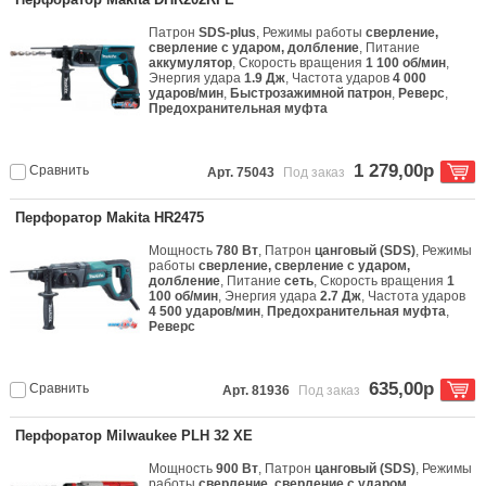
Патрон
SDS-plus
, Режимы работы
сверление,
сверление с ударом, долбление
, Питание
аккумулятор
, Скорость вращения
1 100 об/мин
,
Энергия удара
1.9 Дж
, Частота ударов
4 000
ударов/мин
,
Быстрозажимной патрон
,
Реверс
,
Предохранительная муфта
1 279,00р
Сравнить
Арт. 75043
Под заказ
Перфоратор Makita HR2475
Мощность
780 Вт
, Патрон
цанговый (SDS)
, Режимы
работы
сверление, сверление с ударом,
долбление
, Питание
сеть
, Скорость вращения
1
100 об/мин
, Энергия удара
2.7 Дж
, Частота ударов
4 500 ударов/мин
,
Предохранительная муфта
,
Реверс
635,00р
Сравнить
Арт. 81936
Под заказ
Перфоратор Milwaukee PLH 32 XE
Мощность
900 Вт
, Патрон
цанговый (SDS)
, Режимы
работы
сверление, сверление с ударом,