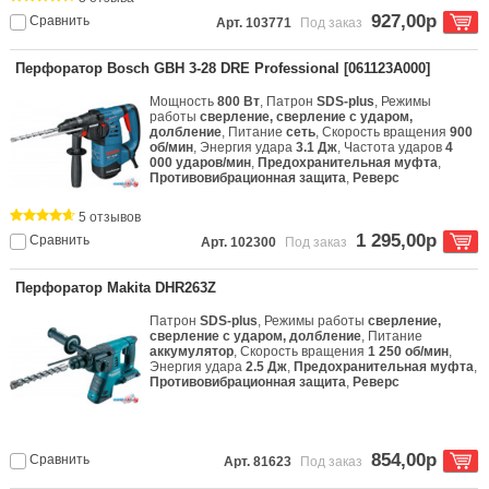
927,00р
Сравнить
Арт. 103771
Под заказ
Перфоратор Bosch GBH 3-28 DRE Professional [061123A000]
Мощность
800 Вт
, Патрон
SDS-plus
, Режимы
работы
сверление, сверление с ударом,
долбление
, Питание
сеть
, Скорость вращения
900
об/мин
, Энергия удара
3.1 Дж
, Частота ударов
4
000 ударов/мин
,
Предохранительная муфта
,
Противовибрационная защита
,
Реверс
5 отзывов
1 295,00р
Сравнить
Арт. 102300
Под заказ
Перфоратор Makita DHR263Z
Патрон
SDS-plus
, Режимы работы
сверление,
сверление с ударом, долбление
, Питание
аккумулятор
, Скорость вращения
1 250 об/мин
,
Энергия удара
2.5 Дж
,
Предохранительная муфта
,
Противовибрационная защита
,
Реверс
854,00р
Сравнить
Арт. 81623
Под заказ