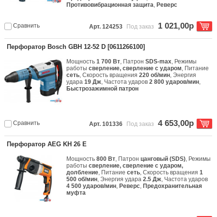
Противовибрационная защита
,
Реверс
1 021,00р
Сравнить
Арт. 124253
Под заказ
Перфоратор Bosch GBH 12-52 D [0611266100]
Мощность
1 700 Вт
, Патрон
SDS-max
, Режимы
работы
сверление, сверление с ударом
, Питание
сеть
, Скорость вращения
220 об/мин
, Энергия
удара
19 Дж
, Частота ударов
2 800 ударов/мин
,
Быстрозажимной патрон
4 653,00р
Сравнить
Арт. 101336
Под заказ
Перфоратор AEG KH 26 E
Мощность
800 Вт
, Патрон
цанговый (SDS)
, Режимы
работы
сверление, сверление с ударом,
долбление
, Питание
сеть
, Скорость вращения
1
500 об/мин
, Энергия удара
2.5 Дж
, Частота ударов
4 500 ударов/мин
,
Реверс
,
Предохранительная
муфта