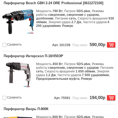
Перфоратор Bosch GBH 2-24 DRE Professional [0611272100]
Мощность
790 Вт
, Патрон
SDS-plus
, Режимы
работы
сверление, сверление с ударом,
долбление
, Питание
сеть
, Скорость вращения
930
об/мин
, Энергия удара
2.7 Дж
, Частота ударов
4
200 ударов/мин
,
Реверс
590,00р
Сравнить
Арт. 101338
Под заказ
Перфоратор Интерскол П-18/450ЭР
Мощность
450 Вт
, Патрон
SDS-plus
, Режимы
работы
сверление, сверление с ударом
, Питание
сеть
, Скорость вращения
1 650 об/мин
, Энергия
удара
1.2 Дж
, Частота ударов
7 500 ударов/мин
,
Предохранительная муфта
,
Реверс
194,00р
Сравнить
Арт. 75591
Под заказ
Перфоратор Вихрь П-800К
Мощность
800 Вт
, Патрон
SDS-plus
, Режимы