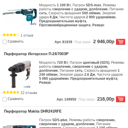
Мощность
1 100 Вт
, Патрон
SDS-max
, Режимы
работы
сверление с ударом, долбление
, Питание
сеть
, Скорость вращения
500 об/мин
, Энергия
удара
8 Дж
, Частота ударов
2 900 ударов/мин
,
Предохранительная муфта
,
Противовибрационная защита
,
Реверс
1 отзыв
2 946,00р
Сравнить
Арт. 81939
Под заказ
Перфоратор Интерскол П-24/700ЭР
Мощность
720 Вт
, Патрон
цанговый (SDS)
, Режимы
работы
сверление, сверление с ударом,
долбление
, Питание
сеть
, Скорость вращения
1
240 об/мин
, Энергия удара
2.6 Дж
, Частота ударов
5 080 ударов/мин
,
Предохранительная муфта
,
Реверс
22 отзыва
216,00р
Сравнить
Арт. 149950
Под заказ
Перфоратор Makita DHR241RFE
Патрон
SDS-plus
, Режимы работы
сверление,
сверление с ударом, долбление
, Питание