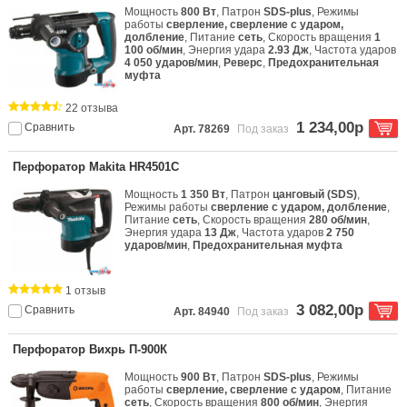
Мощность
800 Вт
, Патрон
SDS-plus
, Режимы
работы
сверление, сверление с ударом,
долбление
, Питание
сеть
, Скорость вращения
1
100 об/мин
, Энергия удара
2.93 Дж
, Частота ударов
4 050 ударов/мин
,
Реверс
,
Предохранительная
муфта
22 отзыва
1 234,00р
Сравнить
Арт. 78269
Под заказ
Перфоратор Makita HR4501C
Мощность
1 350 Вт
, Патрон
цанговый (SDS)
,
Режимы работы
сверление с ударом, долбление
,
Питание
сеть
, Скорость вращения
280 об/мин
,
Энергия удара
13 Дж
, Частота ударов
2 750
ударов/мин
,
Предохранительная муфта
1 отзыв
3 082,00р
Сравнить
Арт. 84940
Под заказ
Перфоратор Вихрь П-900К
Мощность
900 Вт
, Патрон
SDS-plus
, Режимы
работы
сверление, сверление с ударом
, Питание
сеть
, Скорость вращения
800 об/мин
, Энергия