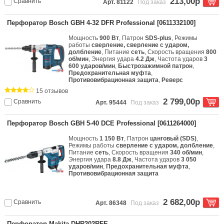
213,00р
Сравнить
Арт. 81122
Под заказ
Перфоратор Bosch GBH 4-32 DFR Professional [0611332100]
Мощность
900 Вт
, Патрон
SDS-plus
, Режимы
работы
сверление, сверление с ударом,
долбление
, Питание
сеть
, Скорость вращения
800
об/мин
, Энергия удара
4.2 Дж
, Частота ударов
3
600 ударов/мин
,
Быстрозажимной патрон
,
Предохранительная муфта
,
Противовибрационная защита
,
Реверс
15 отзывов
2 799,00р
Сравнить
Арт. 95444
Под заказ
Перфоратор Bosch GBH 5-40 DCE Professional [0611264000]
Мощность
1 150 Вт
, Патрон
цанговый (SDS)
,
Режимы работы
сверление с ударом, долбление
,
Питание
сеть
, Скорость вращения
340 об/мин
,
Энергия удара
8.8 Дж
, Частота ударов
3 050
ударов/мин
,
Предохранительная муфта
,
Противовибрационная защита
2 682,00р
Сравнить
Арт. 86348
Под заказ
Перфоратор Makita DHR202RFE