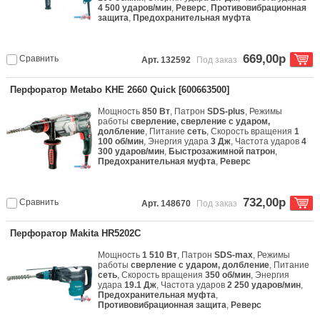
4 500 ударов/мин
,
Реверс
,
Противовибрационная
защита
,
Предохранительная муфта
669,00р
Сравнить
Арт. 132592
Под заказ
Перфоратор Metabo KHE 2660 Quick [600663500]
Мощность
850 Вт
, Патрон
SDS-plus
, Режимы
работы
сверление, сверление с ударом,
долбление
, Питание
сеть
, Скорость вращения
1
100 об/мин
, Энергия удара
3 Дж
, Частота ударов
4
300 ударов/мин
,
Быстрозажимной патрон
,
Предохранительная муфта
,
Реверс
732,00р
Сравнить
Арт. 148670
Под заказ
Перфоратор Makita HR5202C
Мощность
1 510 Вт
, Патрон
SDS-max
, Режимы
работы
сверление с ударом, долбление
, Питание
сеть
, Скорость вращения
350 об/мин
, Энергия
удара
19.1 Дж
, Частота ударов
2 250 ударов/мин
,
Предохранительная муфта
,
Противовибрационная защита
,
Реверс