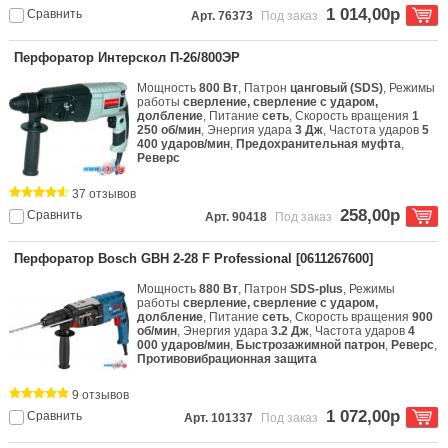
1 014,00р
Сравнить
Арт. 76373
Под заказ
Перфоратор Интерскол П-26/800ЭР
Мощность
800 Вт
, Патрон
цанговый (SDS)
, Режимы
работы
сверление, сверление с ударом,
долбление
, Питание
сеть
, Скорость вращения
1
250 об/мин
, Энергия удара
3 Дж
, Частота ударов
5
400 ударов/мин
,
Предохранительная муфта
,
Реверс
37 отзывов
258,00р
Сравнить
Арт. 90418
Под заказ
Перфоратор Bosch GBH 2-28 F Professional [0611267600]
Мощность
880 Вт
, Патрон
SDS-plus
, Режимы
работы
сверление, сверление с ударом,
долбление
, Питание
сеть
, Скорость вращения
900
об/мин
, Энергия удара
3.2 Дж
, Частота ударов
4
000 ударов/мин
,
Быстрозажимной патрон
,
Реверс
,
Противовибрационная защита
9 отзывов
1 072,00р
Сравнить
Арт. 101337
Под заказ