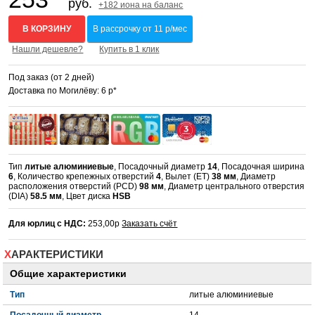
руб.
+182 иона на баланс
В КОРЗИНУ
В рассрочку от 11 р/мес
Нашли дешевле?
Купить в 1 клик
Под заказ (от 2 дней)
Доставка по Могилёву: 6 р*
Тип
литые алюминиевые
, Посадочный диаметр
14
, Посадочная ширина
6
, Количество крепежных отверстий
4
, Вылет (ET)
38 мм
, Диаметр
расположения отверстий (PCD)
98 мм
, Диаметр центрального отверстия
(DIA)
58.5 мм
, Цвет диска
HSB
Для юрлиц с НДС:
253,00р
Заказать счёт
ХАРАКТЕРИСТИКИ
Общие характеристики
Тип
литые алюминиевые
Посадочный диаметр
14