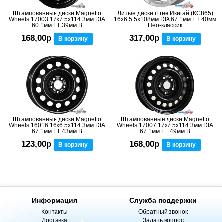
Штампованные диски Magnetto
Литые диски iFree Икигай (КС865)
Wheels 17003 17x7 5x114.3мм DIA
16x6.5 5x108мм DIA 67.1мм ET 40мм
60.1мм ET 39мм B
Нео-классик
168,00р
317,00р
В корзину
В корзину
Штампованные диски Magnetto
Штампованные диски Magnetto
Wheels 16016 16x6 5x114.3мм DIA
Wheels 17007 17x7 5x114.3мм DIA
67.1мм ET 43мм B
67.1мм ET 49мм B
123,00р
168,00р
В корзину
В корзину
Информация
Служба поддержки
Контакты
Обратный звонок
Доставка
Задать вопрос