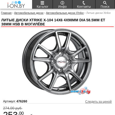
Каталог
Инфо
Контакты
Поиск
Главная
›
Автомобильные диски
›
Автомобильные диски X'trike
› Литые диски Xtrike
X-104 14x6 4x98мм DIA 58.5мм ET 38мм HSB
ЛИТЫЕ ДИСКИ XTRIKE X-104 14X6 4X98ММ DIA 58.5ММ ET
38ММ HSB В МОГИЛЁВЕ
Артикул:
476260
Следить за ценой
274,00 руб.
253
.00