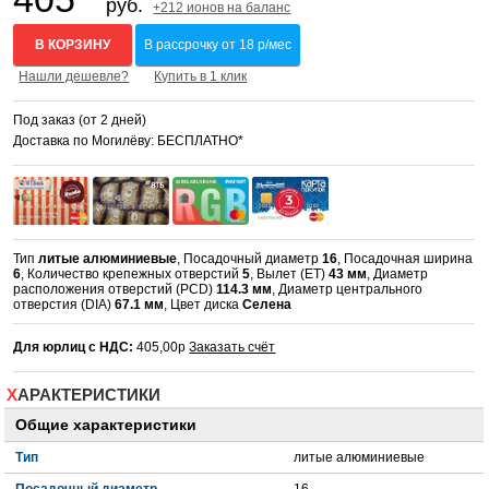
руб.
+212 ионов на баланс
В КОРЗИНУ
В рассрочку от 18 р/мес
Нашли дешевле?
Купить в 1 клик
Под заказ (от 2 дней)
Доставка по Могилёву: БЕСПЛАТНО*
Тип
литые алюминиевые
, Посадочный диаметр
16
, Посадочная ширина
6
, Количество крепежных отверстий
5
, Вылет (ET)
43 мм
, Диаметр
расположения отверстий (PCD)
114.3 мм
, Диаметр центрального
отверстия (DIA)
67.1 мм
, Цвет диска
Селена
Для юрлиц с НДС:
405,00р
Заказать счёт
ХАРАКТЕРИСТИКИ
Общие характеристики
Тип
литые алюминиевые
Посадочный диаметр
16