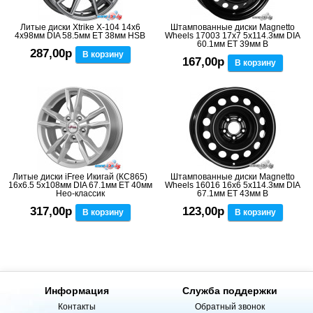
Литые диски Xtrike X-104 14x6
Штампованные диски Magnetto
4x98мм DIA 58.5мм ET 38мм HSB
Wheels 17003 17x7 5x114.3мм DIA
60.1мм ET 39мм B
287,00р
В корзину
167,00р
В корзину
Литые диски iFree Икигай (КС865)
Штампованные диски Magnetto
16x6.5 5x108мм DIA 67.1мм ET 40мм
Wheels 16016 16x6 5x114.3мм DIA
Нео-классик
67.1мм ET 43мм B
317,00р
123,00р
В корзину
В корзину
Информация
Служба поддержки
Контакты
Обратный звонок