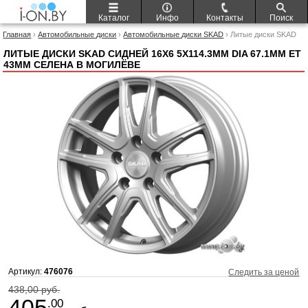
Каталог
Инфо
Контакты
Поиск
Главная
›
Автомобильные диски
›
Автомобильные диски SKAD
› Литые диски SKAD
Сидней 16x6 5x114.3мм DIA 67.1мм ET 43мм Селена
ЛИТЫЕ ДИСКИ SKAD СИДНЕЙ 16X6 5X114.3ММ DIA 67.1ММ ET
43ММ СЕЛЕНА В МОГИЛЁВЕ
Артикул:
476076
Следить за ценой
438,00 руб.
405
.00