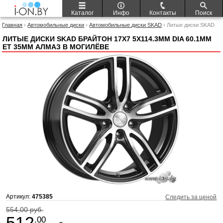
Каталог
Инфо
Контакты
Поиск
Главная
›
Автомобильные диски
›
Автомобильные диски SKAD
› Литые диски SKAD
Брайтон 17x7 5x114.3мм DIA 60.1мм ET 35мм Алмаз
ЛИТЫЕ ДИСКИ SKAD БРАЙТОН 17X7 5X114.3ММ DIA 60.1ММ
ET 35ММ АЛМАЗ В МОГИЛЁВЕ
Артикул:
475385
Следить за ценой
554,00 руб.
512
.00