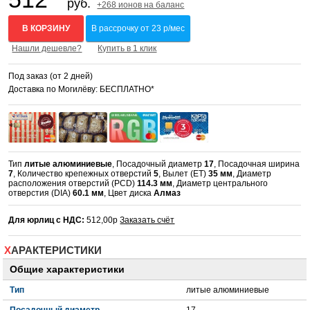
руб.
+268 ионов на баланс
В КОРЗИНУ
В рассрочку от 23 р/мес
Нашли дешевле?
Купить в 1 клик
Под заказ (от 2 дней)
Доставка по Могилёву: БЕСПЛАТНО*
Тип
литые алюминиевые
, Посадочный диаметр
17
, Посадочная ширина
7
, Количество крепежных отверстий
5
, Вылет (ET)
35 мм
, Диаметр
расположения отверстий (PCD)
114.3 мм
, Диаметр центрального
отверстия (DIA)
60.1 мм
, Цвет диска
Алмаз
Для юрлиц с НДС:
512,00р
Заказать счёт
ХАРАКТЕРИСТИКИ
Общие характеристики
Тип
литые алюминиевые
Посадочный диаметр
17