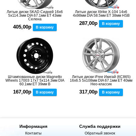
Литые диски SKAD Сидней 16x6
Литые диски Xtrike X-104 14x6
5x114.3мм DIA 67.1мм ET 43мм
4x98мм DIA 58.5мм ET 38мм HSB
Селена
287,00р
В корзину
405,00р
В корзину
Штампованные диски Magnetto
Литые диски iFree Икигай (КС865)
Wheels 17003 17x7 5x114.3мм DIA
16x6.5 5x108мм DIA 67.1мм ET 40мм
60.1мм ET 39мм B
Нео-классик
167,00р
317,00р
В корзину
В корзину
Информация
Служба поддержки
Контакты
Обратный звонок