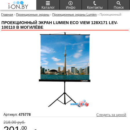
Каталог
Инфо
Контакты
Поиск
Главная
›
Проекционные экраны
›
Проекционные экраны Lumien
› Проекционный
экран Lumien Eco View 128x171 LEV-100110
ПРОЕКЦИОННЫЙ ЭКРАН LUMIEN ECO VIEW 128X171 LEV-
100110 В МОГИЛЁВЕ
Артикул:
475778
Следить за ценой
218,00 руб.
201
.00