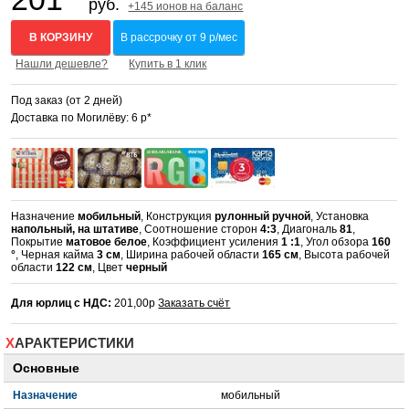
руб.
+145 ионов на баланс
В КОРЗИНУ
В рассрочку от 9 р/мес
Нашли дешевле?
Купить в 1 клик
Под заказ (от 2 дней)
Доставка по Могилёву: 6 р*
Назначение
мобильный
, Конструкция
рулонный ручной
, Установка
напольный, на штативе
, Соотношение сторон
4:3
, Диагональ
81
,
Покрытие
матовое белое
, Коэффициент усиления
1 :1
, Угол обзора
160
°
, Черная кайма
3 см
, Ширина рабочей области
165 см
, Высота рабочей
области
122 см
, Цвет
черный
Для юрлиц с НДС:
201,00р
Заказать счёт
ХАРАКТЕРИСТИКИ
Основные
Назначение
мобильный