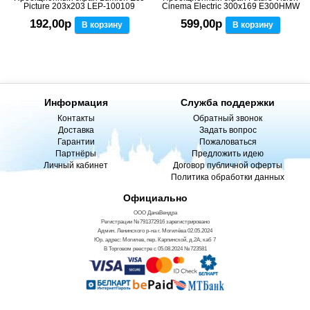
Picture 203x203 LEP-100109
Cinema Electric 300x169 E300HMW
192,00р
599,00р
В корзину
В корзину
Информация
Служба поддержки
Контакты
Обратный звонок
Доставка
Задать вопрос
Гарантии
Пожаловаться
Партнёры
Предложить идею
Личный кабинет
Договор публичной оферты
Политика обработки данных
Официально
ООО ДанаВендра
Регистрации №791372916 зарегистрировано
Админ. Ленинского р-на г. Могилёва 02.05.2024
Юр. адрес: Могилев, пер. Карпинской, д.2А, каб 7
В Торговом реестре с 05.08.2024 №723581