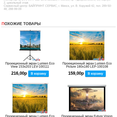
2, цокольный этаж
Сервисный центр: БАЙПРИНТ СЕРВИС, г. Минск, ул. В. Хоружей 42, тел. 289-50-
48, 288-99-09
ПОХОЖИЕ ТОВАРЫ
Проекционный экран Lumien Eco
Проекционный экран Lumien Eco
View 153x203 LEV-100111
Picture 180x180 LEP-100108
216,00р
159,00р
В корзину
В корзину
Проекционный экран Lumien Eco
Проекционный экран Future Vision