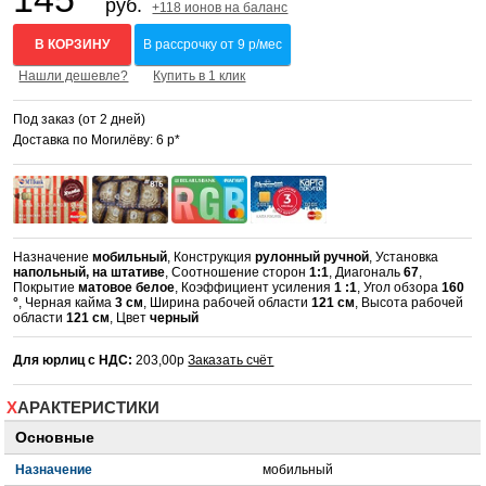
руб.
+118 ионов на баланс
В КОРЗИНУ
В рассрочку от 9 р/мес
Нашли дешевле?
Купить в 1 клик
Под заказ (от 2 дней)
Доставка по Могилёву: 6 р*
Назначение
мобильный
, Конструкция
рулонный ручной
, Установка
напольный, на штативе
, Соотношение сторон
1:1
, Диагональ
67
,
Покрытие
матовое белое
, Коэффициент усиления
1 :1
, Угол обзора
160
°
, Черная кайма
3 см
, Ширина рабочей области
121 см
, Высота рабочей
области
121 см
, Цвет
черный
Для юрлиц с НДС:
203,00р
Заказать счёт
ХАРАКТЕРИСТИКИ
Основные
Назначение
мобильный