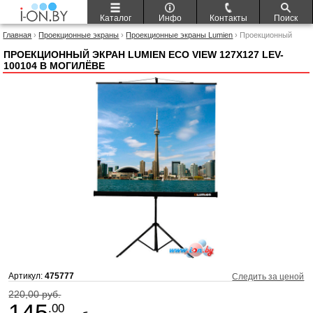
Каталог
Инфо
Контакты
Поиск
Главная
›
Проекционные экраны
›
Проекционные экраны Lumien
› Проекционный
экран Lumien Eco View 127x127 LEV-100104
ПРОЕКЦИОННЫЙ ЭКРАН LUMIEN ECO VIEW 127X127 LEV-
100104 В МОГИЛЁВЕ
Артикул:
475777
Следить за ценой
220,00 руб.
145
.00