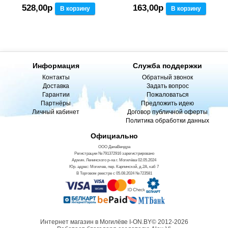
528,00р
163,00р
В корзину
В корзину
Информация
Служба поддержки
Контакты
Обратный звонок
Доставка
Задать вопрос
Гарантии
Пожаловаться
Партнёры
Предложить идею
Личный кабинет
Договор публичной оферты
Политика обработки данных
Официально
ООО ДанаВендра
Регистрации №791372916 зарегистрировано
Админ. Ленинского р-на г. Могилёва 02.05.2024
Юр. адрес: Могилев, пер. Карпинской, д.2А, каб 7
В Торговом реестре с 05.08.2024 №723581
Интернет магазин в Могилёве I-ON.BY© 2012-2026