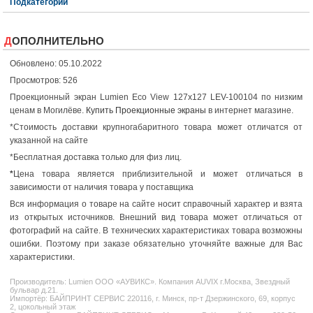
Подкатегории
ДОПОЛНИТЕЛЬНО
Обновлено: 05.10.2022
Просмотров: 526
Проекционный экран Lumien Eco View 127x127 LEV-100104 по низким
ценам в Могилёве.
Купить Проекционные экраны
в интернет магазине.
*Стоимость доставки крупногабаритного товара может отличатся от
указанной на сайте
*Бесплатная доставка только для физ лиц.
*
Цена товара является приблизительной и может отличаться в
зависимости от наличия товара у поставщика
Вся информация о товаре на сайте носит справочный характер и взята
из открытых источников. Внешний вид товара может отличаться от
фотографий на сайте. В технических характеристиках товара возможны
ошибки. Поэтому при заказе обязательно уточняйте важные для Вас
характеристики.
Производитель:
Lumien
ООО «АУВИКС». Компания AUVIX г.Москва, Звездный
бульвар д.21.
Импортёр: БАЙПРИНТ СЕРВИС 220116, г. Минск, пр-т Дзержинского, 69, корпус
2, цокольный этаж