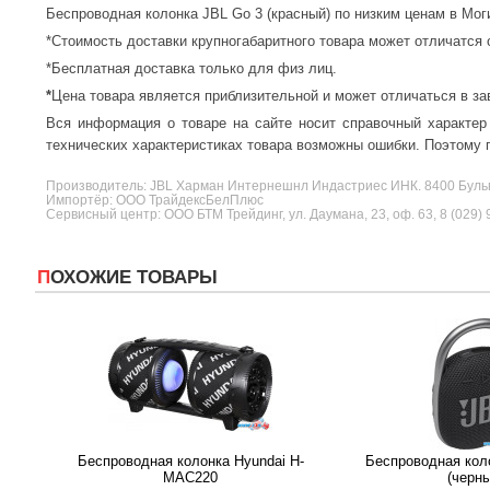
Беспроводная колонка JBL Go 3 (красный) по низким ценам в Мо
*Стоимость доставки крупногабаритного товара может отличатся 
*Бесплатная доставка только для физ лиц.
*
Цена товара является приблизительной и может отличаться в за
Вся информация о товаре на сайте носит справочный характер
технических характеристиках товара возможны ошибки. Поэтому п
Производитель:
JBL
Харман Интернешнл Индастриес ИНК. 8400 Буль
Импортёр: ООО ТрайдексБелПлюс
Сервисный центр: ООО БТМ Трейдинг, ул. Даумана, 23, оф. 63, 8 (029) 
ПОХОЖИЕ ТОВАРЫ
Беспроводная колонка Hyundai H-
Беспроводная коло
MAC220
(черн