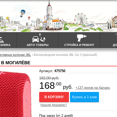
ЕХНИКА
АВТО ТОВАРЫ
СТРОЙКА И РЕМОНТ
ДО
ативные колонки JBL
› Беспроводная колонка JBL Go 3 (красный)
 В МОГИЛЁВЕ
Артикул:
475750
182,00 руб.
168
.00
руб.
+137 ионов на баланс
В КОРЗИНУ
Купить в 1 клик
Нашли дешевле?
Под заказ (от 2 дней)