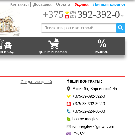
Контакты
Доставка
Оплата
Уценка
Личный кабинет
+375
392-392-0
(29)
(33)
М И САД
ДЕТЯМ И МАМАМ
РАЗНОЕ
Наши контакты:
Следить за ценой
Могилёв, Карпинской 4а
+375-29-392-392-0
+375-33-392-392-0
+375-22-224-60-88
i.on.by.mogilev
ion.mogilev@gmail.com
IONBY