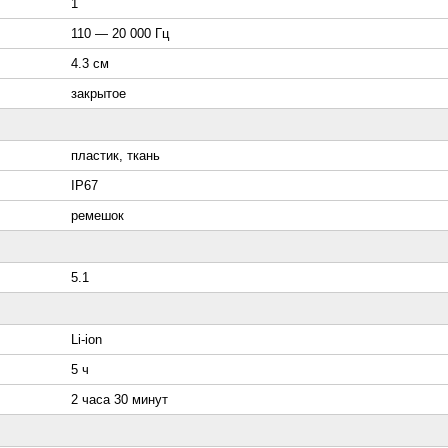
1
110 — 20 000 Гц
4.3 см
закрытое
пластик, ткань
IP67
ремешок
5.1
Li-ion
5 ч
2 часа 30 минут