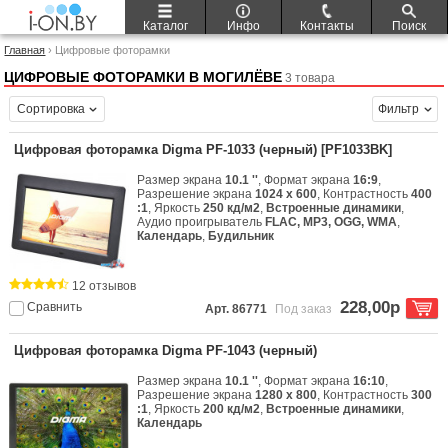
Каталог
Инфо
Контакты
Поиск
Главная
› Цифровые фоторамки
ЦИФРОВЫЕ ФОТОРАМКИ В МОГИЛЁВЕ
3 товара
Сортировка
Фильтр
Цифровая фоторамка Digma PF-1033 (черный) [PF1033BK]
Размер экрана
10.1 ''
, Формат экрана
16:9
,
Разрешение экрана
1024 x 600
, Контрастность
400
:1
, Яркость
250 кд/м2
,
Встроенные динамики
,
Аудио проигрыватель
FLAC, MP3, OGG, WMA
,
Календарь
,
Будильник
12 отзывов
228,00р
Сравнить
Арт. 86771
Под заказ
Цифровая фоторамка Digma PF-1043 (черный)
Размер экрана
10.1 ''
, Формат экрана
16:10
,
Разрешение экрана
1280 x 800
, Контрастность
300
:1
, Яркость
200 кд/м2
,
Встроенные динамики
,
Календарь