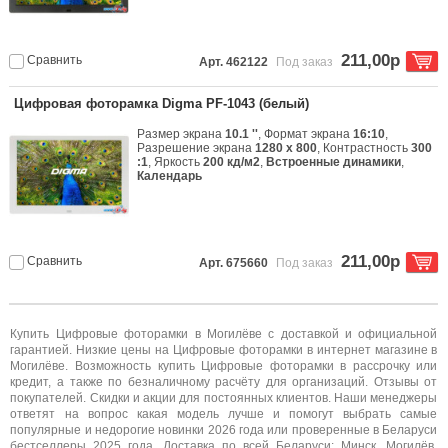
211,00р
Сравнить
Арт. 462122
Под заказ
Цифровая фоторамка Digma PF-1043 (белый)
Размер экрана
10.1 ''
, Формат экрана
16:10
,
Разрешение экрана
1280 x 800
, Контрастность
300
:1
, Яркость
200 кд/м2
,
Встроенные динамики
,
Календарь
211,00р
Сравнить
Арт. 675660
Под заказ
Купить Цифровые фоторамки в Могилёве с доставкой и официальной
гарантией. Низкие цены на Цифровые фоторамки в интернет магазине в
Могилёве. Возможность купить Цифровые фоторамки в рассрочку или
кредит, а также по безналичному расчёту для организаций. Отзывы от
покупателей. Скидки и акции для постоянных клиентов. Наши менеджеры
ответят на вопрос какая модель лучше и помогут выбрать самые
популярные и недорогие новинки 2026 года или проверенные в Беларуси
бестселлеры 2025 года. Доставка по всей Беларуси: Минск, Могилёв,