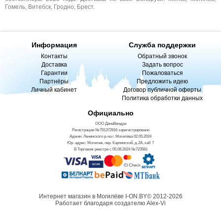
Гомель, Витебск, Гродно, Брест.
Информация
Служба поддержки
Контакты
Обратный звонок
Доставка
Задать вопрос
Гарантии
Пожаловаться
Партнёры
Предложить идею
Личный кабинет
Договор публичной оферты
Политика обработки данных
Официально
ООО ДанаВендра
Регистрации №791372916 зарегистрировано
Админ. Ленинского р-на г. Могилёва 02.05.2024
Юр. адрес: Могилев, пер. Карпинской, д.2А, каб 7
В Торговом реестре с 05.08.2024 №723581
Интернет магазин в Могилёве I-ON.BY© 2012-2026
Работает благодаря создателю Alex-Vi