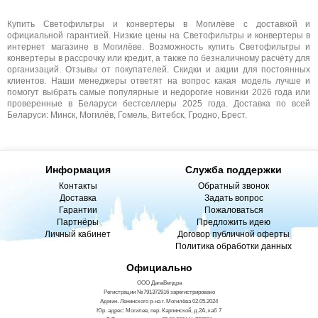
Купить Светофильтры и конвертеры в Могилёве с доставкой и
официальной гарантией. Низкие цены на Светофильтры и конвертеры в
интернет магазине в Могилёве. Возможность купить Светофильтры и
конвертеры в рассрочку или кредит, а также по безналичному расчёту для
организаций. Отзывы от покупателей. Скидки и акции для постоянных
клиентов. Наши менеджеры ответят на вопрос какая модель лучше и
помогут выбрать самые популярные и недорогие новинки 2026 года или
проверенные в Беларуси бестселлеры 2025 года. Доставка по всей
Беларуси: Минск, Могилёв, Гомель, Витебск, Гродно, Брест.
Информация
Служба поддержки
Контакты
Обратный звонок
Доставка
Задать вопрос
Гарантии
Пожаловаться
Партнёры
Предложить идею
Личный кабинет
Договор публичной оферты
Политика обработки данных
Официально
ООО ДанаВендра
Регистрации №791372916 зарегистрировано
Админ. Ленинского р-на г. Могилёва 02.05.2024
Юр. адрес: Могилев, пер. Карпинской, д.2А, каб 7