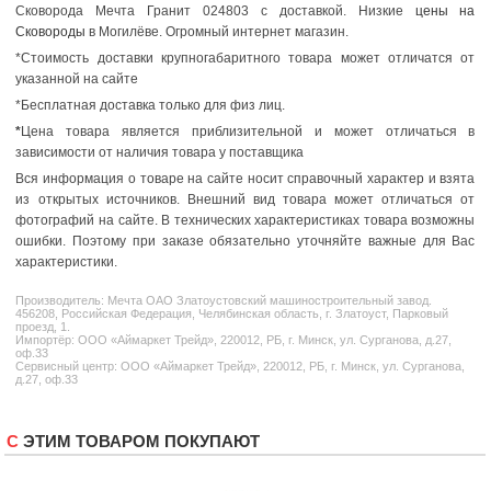
Сковорода Мечта Гранит 024803 с доставкой. Низкие
цены на
Сковороды
в Могилёве. Огромный интернет магазин.
*Стоимость доставки крупногабаритного товара может отличатся от
указанной на сайте
*Бесплатная доставка только для физ лиц.
*
Цена товара является приблизительной и может отличаться в
зависимости от наличия товара у поставщика
Вся информация о товаре на сайте носит справочный характер и взята
из открытых источников. Внешний вид товара может отличаться от
фотографий на сайте. В технических характеристиках товара возможны
ошибки. Поэтому при заказе обязательно уточняйте важные для Вас
характеристики.
Производитель:
Мечта
ОАО Златоустовский машиностроительный завод.
456208, Российская Федерация, Челябинская область, г. Златоуст, Парковый
проезд, 1.
Импортёр: ООО «Аймаркет Трейд», 220012, РБ, г. Минск, ул. Сурганова, д.27,
оф.33
Сервисный центр: ООО «Аймаркет Трейд», 220012, РБ, г. Минск, ул. Сурганова,
д.27, оф.33
С ЭТИМ ТОВАРОМ ПОКУПАЮТ