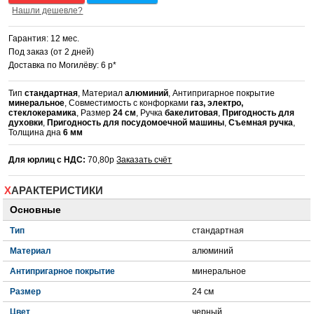
Нашли дешевле?
Гарантия: 12 мес.
Под заказ (от 2 дней)
Доставка по Могилёву: 6 р*
Тип
стандартная
, Материал
алюминий
, Антипригарное покрытие
минеральное
, Совместимость с конфорками
газ, электро,
стеклокерамика
, Размер
24 см
, Ручка
бакелитовая
,
Пригодность для
духовки
,
Пригодность для посудомоечной машины
,
Съемная ручка
,
Толщина дна
6 мм
Для юрлиц с НДС:
70,80р
Заказать счёт
ХАРАКТЕРИСТИКИ
Основные
Тип
стандартная
Материал
алюминий
Антипригарное покрытие
минеральное
Размер
24 см
Цвет
черный