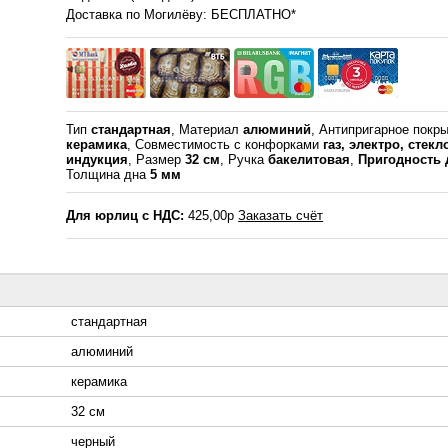
Доставка по Могилёву: БЕСПЛАТНО*
Тип
стандартная
, Материал
алюминий
, Антипригарное покр
керамика
, Совместимость с конфорками
газ, электро, стек
индукция
, Размер
32 см
, Ручка
бакелитовая
,
Пригодность 
Толщина дна
5 мм
Для юрлиц с НДС:
425,00р
Заказать счёт
стандартная
алюминий
керамика
32 см
черный