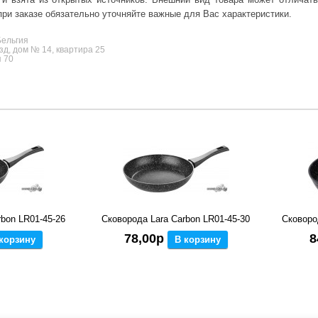
ри заказе обязательно уточняйте важные для Вас характеристики.
Бельгия
зд, дом № 14, квартира 25
я 70
rbon LR01-45-26
Сковорода Lara Carbon LR01-45-30
Сковоро
78,00р
8
корзину
В корзину