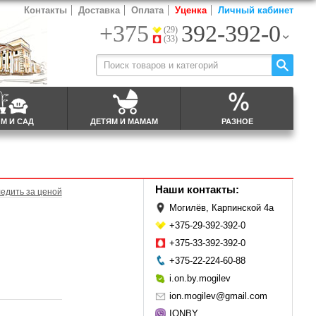
Контакты
Доставка
Оплата
Уценка
Личный кабинет
+375
392-392-0
(29)
(33)
М И САД
ДЕТЯМ И МАМАМ
РАЗНОЕ
Наши контакты:
едить за ценой
Могилёв, Карпинской 4а
+375-29-392-392-0
+375-33-392-392-0
+375-22-224-60-88
i.on.by.mogilev
ion.mogilev@gmail.com
IONBY