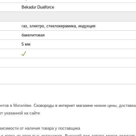
Bekadur Dualforce
газ, электро, стеклокерамика, индукция
бакелитовая
5 мм
ентов в Могилёве.
Сковороды в интернет магазине
низкие цены, доставка
от указанной на сайте
висимости от наличия товара у поставщика
 и взята из открытых источников. Внешний вид товара может отличат