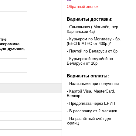
Обратный звонок
Варианты доставки:
- Самовывоз ( Могилёв, пер
Карпинской 4а)
- Курьером по Могилёву - 6р.
ытие
(БЕСПЛАТНО от 400р.)*
локерамика,
для духовки
,
- Почтой по Беларуси от 8р
- Курьерской службой по
Беларуси от 10р
Варианты оплаты:
- Наличными при получении
- Картой Visa, MasterCard,
Белкарт
- Предоплата через ЕРИП
- В рассрочку от 2 месяцев
- На расчётный счёт для
юрлиц