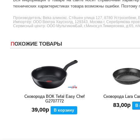
технических характеристиках товара возможны ошибки. Поэтому п
Производитель:
Beka
алинокс. Стйшен улица 127, 8780 Устрозебеке, 
Импортёр: ООО Вектра Хаусхолд, 129343, Москва г, Серебрякова прое
Сервисный центр: ООО МультикомБай, г.Минск,ул.Тимирязева, д.65, п/
ПОХОЖИЕ ТОВАРЫ
Сковорода ВОК Tefal Easy Chef
Сковорода Lara Ca
G2707772
83,00р
В 
39,00р
В корзину