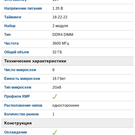
Напряжение питания
1.35 В
Тайминги
18-22-22
Набор
2 модуля
Тип
DDR4 DIMM
Частота
3600 МГц
Общий объем
32 ГБ
Технические характеристики
Число микросхем
8
Ёмкость микросхем
16 Гбит
Тип микросхем
2Gx8
Профили XMP
Расположение чипов
одностороннее
Количество ранков
1
Конструкция
Охлаждение