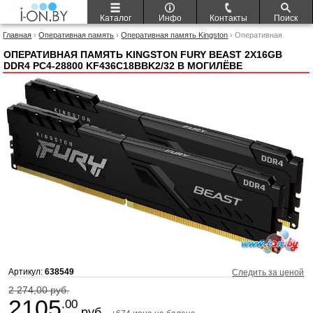
Каталог
Инфо
Контакты
Поиск
Главная
›
Оперативная память
›
Оперативная память Kingston
› Оперативная
память Kingston FURY Beast 2x16GB DDR4 PC4-28800 KF436C18BBK2/32
ОПЕРАТИВНАЯ ПАМЯТЬ KINGSTON FURY BEAST 2X16GB
DDR4 PC4-28800 KF436C18BBK2/32 В МОГИЛЁВЕ
Артикул:
638549
Следить за ценой
2 274,00 руб.
2105
.00
руб.