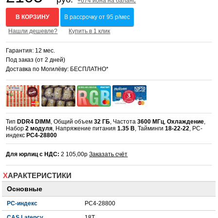
+674 иона на баланс
В КОРЗИНУ
В рассрочку от 95 р/мес
Нашли дешевле?
Купить в 1 клик
Гарантия: 12 мес.
Под заказ (от 2 дней)
Доставка по Могилёву: БЕСПЛАТНО*
Тип
DDR4 DIMM
, Общий объем
32 ГБ
, Частота
3600 МГц
,
Охлаждение
,
Набор
2 модуля
, Напряжение питания
1.35 В
, Тайминги
18-22-22
, PC-
индекс
PC4-28800
Для юрлиц с НДС:
2 105,00р
Заказать счёт
ХАРАКТЕРИСТИКИ
Основные
PC-индекс
PC4-28800
CAS Latency
18T