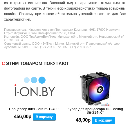
из открытых источников. Внешний вид товара может отличаться от
фотографий на сайте. В технических характеристиках товара возможны
ошибки. Поэтому при заказе обязательно уточняйте важные для Вас
характеристики.
Производитель:
Kingston
Кингстон Технолоджи Компани, ИНК. 17600 Ньюхоуп
Стрит, Фаунтэйн Вэли, Калифорния 92708, США
Импортёр: ООО ТрайдексБелПлюс Минская обл., Минский р-н, Новодворский с/
с, 33/1-8 к.64
Сервисный центр: ООО «ЭлТим» Минск, Минский р-н, Папернянский с/с, дер.
Дубовляны, 50/1-6 +375 (17) 293 18 72, +375 (17) 269 38 57
С ЭТИМ ТОВАРОМ ПОКУПАЮТ
Процессор Intel Core i5-12400F
Кулер для процессора ID-Cooling
SE-214-XT
456,00р
В корзину
48,00р
В корзину