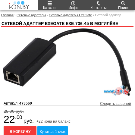
Каталог
Инфо
Контакты
Поиск
Главная
›
Сетевые адаптеры
›
Сетевые адаптеры ExeGate
› Сетевой адаптер
ExeGate EXE-736-45
СЕТЕВОЙ АДАПТЕР EXEGATE EXE-736-45 В МОГИЛЁВЕ
Артикул:
473560
Следить за ценой
25,00 руб.
22
.00
руб.
+22 иона на баланс
В КОРЗИНУ
Купить в 1 клик