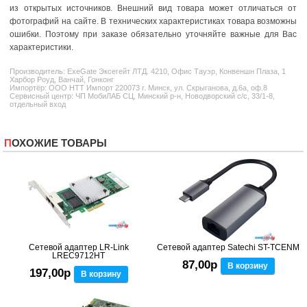
из открытых источников. Внешний вид товара может отличаться от
фотографий на сайте. В технических характеристиках товара возможны
ошибки. Поэтому при заказе обязательно уточняйте важные для Вас
характеристики.
Производитель:
ExeGate
Эксегейт ЛТД. 4210, Офис Тауэр, Конвеншн Плаза, 1
Харбор Роуд, Ванчай, Гонконг
Импортёр: ООО НТТ Импорт 220073 г. Минск, ул. Скрыганова, д.6а, оф.8
Сервисный центр: ЧП МобиЛАБ СЦ, Минский р-н, Новодворский с/с, 33/1-8,
отдельный вход
ПОХОЖИЕ ТОВАРЫ
Сетевой адаптер LR-Link
Сетевой адаптер Satechi ST-TCENM
LREC9712HT
87,00р
В корзину
197,00р
В корзину