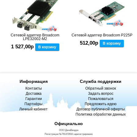
Сетевой адаптер Broadcom
Сетевой адаптер Broadcom P225P
LPE32002-M2
512,00р
В корзину
1 527,00р
В корзину
Информация
Служба поддержки
Контакты
Обратный звонок
Доставка
Задать вопрос
Гарантии
Пожаловаться
Партнёры
Предложить идею
Личный кабинет
Договор публичной оферты
Политика обработки данных
Официально
ООО ДанаВендра
Регистрации №791372916 зарегистрировано