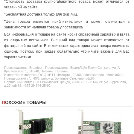
*Стоимость доставки крупногабаритного товара может отличатся от
указанной на сайте
*Бесплатная доставка только для физ лиц.
*
Цена товара является приблизительной и может отличаться в
зависимости от наличия товара у поставщика
Вся информация о товаре на сайте носит справочный характер и взята
из открытых источников. Внешний вид товара может отличаться от
фотографий на сайте. В технических характеристиках товара возможны
ошибки. Поэтому при заказе обязательно уточняйте важные для Вас
характеристики.
Производитель:
Broadcom
Производитель: БрандЛайн Гроуп Сп. з.о.о. ул. А.
Креглевского 1, 61-248, Познань, Польша.
Импортёр: Импортёр: ООО «НТТ Импорт» , 223060 Минская обл., Минский р-н,
Новодворский с/с, 40/2, район д. Большое Стиклево, оф.86
Сервисный центр: ООО «Аймаркет Трейд», 220012, РБ, г. Минск, ул. Сурганова,
д.27, оф.33, +375 29 344-25-92
ПОХОЖИЕ ТОВАРЫ