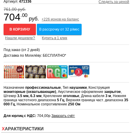
Артикул:
471336
Следить за ценой
761,00 руб.
704
.00
руб.
+226 ионов на баланс
В КОРЗИНУ
В рассрочку от 32 р/мес
Нашли дешевле?
Купить в 1 клик
Под заказ (от 2 дней)
Доставка по Могилёву: БЕСПЛАТНО*
Назначение
профессиональные
, Тип
наушники
, Конструкция
мониторные (охватывающие)
, Акустическое оформление
закрытое
,
Штекер
3.5 мм, 6.3 мм
, Крепление
оголовье
, Длина кабеля
3 м
, Нижняя
граница частотного диапазона
5 Гц
, Верхняя граница част. диапазона
35
000 Гц
, Номинальное сопротивление
250 Ом
Для юрлиц с НДС:
704,00р
Заказать счёт
ХАРАКТЕРИСТИКИ