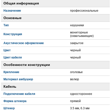
Общая информация
Назначение
профессиональные
Основные
Тип
наушники
мониторные
Конструкция
(охватывающие)
Акустическое оформление
закрытое
Цвет
черный
Цвет кабеля
черный
Особенности конструкции
Крепление
оголовье
Материал амбушюр
велюр
Кабель
Подключение кабеля
одностороннее
Форма штекера
прямой
Штекер
3.5 мм, 6.3 мм