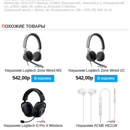
Импортёр: ООО НТТ Импорт, 223060, Минская обл., Минский р-н, Новодворский
с/с, д.40/2, офис 86, район д. Большое Стиклево
Сервисный центр: г. Минск, пр. Независимости, 185, +375 (29) 348-15-16
ПОХОЖИЕ ТОВАРЫ
Наушники Logitech Zone Wired MS
Наушники Logitech Zone Wired UC
542,00р
542,00р
В корзину
В корзину
Наушники Logitech G Pro X Wireless
Наушники ACME HE21W