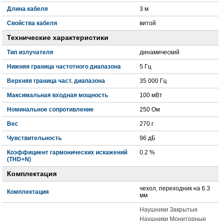
Длина кабеля
3 м
Свойства кабеля
витой
Технические характеристики
Тип излучателя
динамический
Нижняя граница частотного диапазона
5 Гц
Верхняя граница част. диапазона
35 000 Гц
Максимальная входная мощность
100 мВт
Номинальное сопротивление
250 Ом
Вес
270 г
Чувствительность
96 дБ
Коэффициент гармонических искажений
0.2 %
(THD+N)
Комплектация
чехол, переходник на 6.3
Комплектация
мм
Наушники Закрытые
Наушники Мониторные