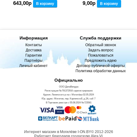
643,00р
9,00р
В корзину
В корзину
Информация
Служба поддержки
Контакты
Обратный звонок
Доставка
Задать вопрос
Гарантии
Пожаловаться
Партнёры
Предложить идею
Личный кабинет
Договор публичной оферты
Политика обработки данных
Официально
ООО ДанаВендра
Регистрации №791372916 зарегистрировано
Админ. Ленинского р-на г. Могилёва 02.05.2024
Юр. адрес: Могилев, пер. Карпинской, д.2А, каб 7
В Торговом реестре с 05.08.2024 №723581
Интернет магазин в Могилёве I-ON.BY© 2012-2026
Работает благодаря создателю Alex-Vi