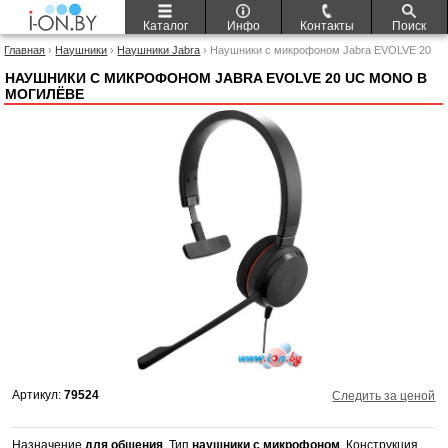
Каталог
Инфо
Контакты
Поиск
Главная
›
Наушники
›
Наушники Jabra
› Наушники с микрофоном Jabra EVOLVE 20
UC Mono
НАУШНИКИ С МИКРОФОНОМ JABRA EVOLVE 20 UC MONO В
МОГИЛЁВЕ
Артикул:
79524
Следить за ценой
Назначение
для общения
, Тип
наушники с микрофоном
, Конструкция