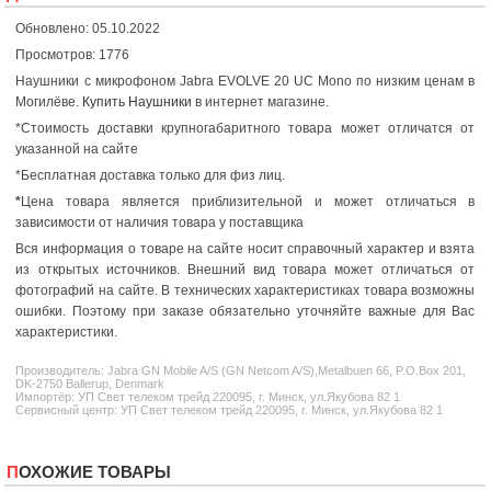
Обновлено: 05.10.2022
Просмотров: 1776
Наушники с микрофоном Jabra EVOLVE 20 UC Mono по низким ценам в
Могилёве.
Купить Наушники
в интернет магазине.
*Стоимость доставки крупногабаритного товара может отличатся от
указанной на сайте
*Бесплатная доставка только для физ лиц.
*
Цена товара является приблизительной и может отличаться в
зависимости от наличия товара у поставщика
Вся информация о товаре на сайте носит справочный характер и взята
из открытых источников. Внешний вид товара может отличаться от
фотографий на сайте. В технических характеристиках товара возможны
ошибки. Поэтому при заказе обязательно уточняйте важные для Вас
характеристики.
Производитель:
Jabra
GN Mobile A/S (GN Netcom A/S),Metalbuen 66, P.O.Box 201,
DK-2750 Ballerup, Denmark
Импортёр: УП Свет телеком трейд 220095, г. Минск, ул.Якубова 82 1
Сервисный центр: УП Свет телеком трейд 220095, г. Минск, ул.Якубова 82 1
ПОХОЖИЕ ТОВАРЫ