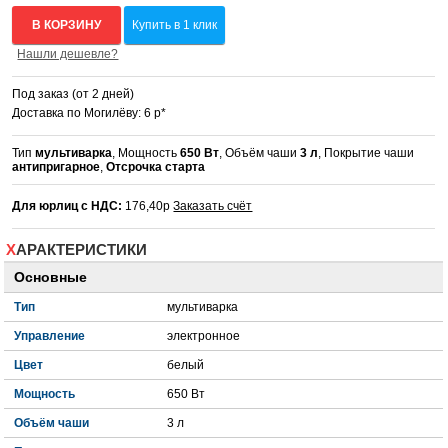
В КОРЗИНУ
Купить в 1 клик
Нашли дешевле?
Под заказ (от 2 дней)
Доставка по Могилёву: 6 р*
Тип
мультиварка
, Мощность
650 Вт
, Объём чаши
3 л
, Покрытие чаши
антипригарное
,
Отсрочка старта
Для юрлиц с НДС:
176,40р
Заказать счёт
ХАРАКТЕРИСТИКИ
Основные
Тип
мультиварка
Управление
электронное
Цвет
белый
Мощность
650 Вт
Объём чаши
3 л