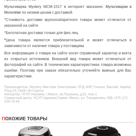
Мультиварка Mystery MCM-1017 в интернет магазине.
Мультиварки в
Могилёве
по низким ценам с доставкой.
*Стоимость доставки крупногабаритного товара может отличатся от
указанной на сайте
*Бесплатная доставка только для физ лиц.
*
Цена товара является приблизительной и может отличаться в
зависимости от наличия товара у поставщика
Вся информация о товаре на сайте носит справочный характер и взята
из открытых источников. Внешний вид товара может отличаться от
фотографий на сайте. В технических характеристиках товара возможны
ошибки. Поэтому при заказе обязательно уточняйте важные для Вас
характеристики.
Производитель:
Mystery
Мистери Электроникс ЛТД. КНР, Гонконг, Ванчай, Харбор
Роуд 23, Грейт Игл Центр.
Импортёр: ЧТУП Неолинк, г.Минск, пр.Пушкина, д.52, пом.1
Сервисный центр: ЧСУП АдимаксСервис Минск, ул. Тимирязева, 65Б +375 (17)
254-79-94
ПОХОЖИЕ ТОВАРЫ