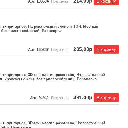
214,00р
В корзину
Арт. 103504
Под заказ
антипригарное
, Нагревательный элемент
ТЭН
,
Мерный
и
без приспособлений
,
Пароварка
205,00р
В корзину
Арт. 165287
Под заказ
антипригарное
,
3D-технология разогрева
, Нагревательный
 ч
, Извлечение чаши
без приспособлений
,
Пароварка
491,00р
В корзину
Арт. 94942
Под заказ
антипригарное
,
3D-технология разогрева
, Нагревательный
а
24 ч
,
Пароварка