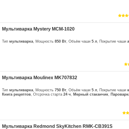
Мультиварка Mystery MCM-1020
Тип
мультиварка
, Мощность
850 Вт
, Объём чаши
5 л
, Покрытие чаши
Мультиварка Moulinex MK707832
Тип
мультиварка
, Мощность
750 Вт
, Объём чаши
5 л
, Покрытие чаши
Книга рецептов
, Отсрочка старта
24 ч
,
Мерный стаканчик
,
Пароварк
Мультиварка Redmond SkyKitchen RMK-CB391S