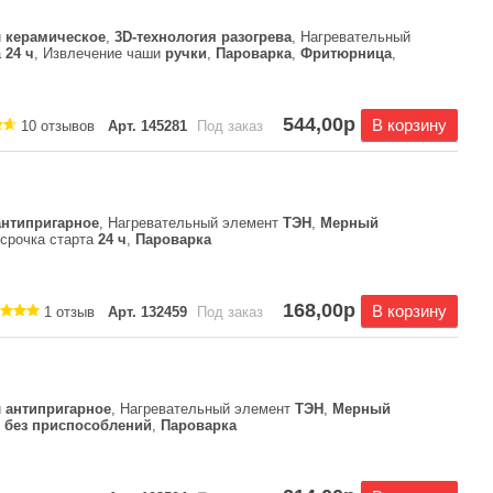
и
керамическое
,
3D-технология разогрева
, Нагревательный
а
24 ч
, Извлечение чаши
ручки
,
Пароварка
,
Фритюрница
,
544,00р
В корзину
10 отзывов
Арт. 145281
Под заказ
антипригарное
, Нагревательный элемент
ТЭН
,
Мерный
тсрочка старта
24 ч
,
Пароварка
168,00р
В корзину
1 отзыв
Арт. 132459
Под заказ
и
антипригарное
, Нагревательный элемент
ТЭН
,
Мерный
и
без приспособлений
,
Пароварка