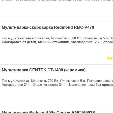
Мультиварка-скороварка Redmond RMC-P470
Тип
мультиварка-скороварка
, Мощность
1 000 Вт
, Объём чаши
5 л
, П
Блокировка от детей
,
Мерный стаканчик
, Автоподогрев
12 ч
, Отсро
Мультиварка CENTEK CT-1498 (керамика)
Тип
мультиварка
, Мощность
700 Вт
, Объём чаши
5 л
, Покрытие чаши
Автоподогрев
24 ч
, Отсрочка старта
24 ч
, Извлечение чаши
без присп
Мультиварка Redmond SkyCooker RMC-M903S