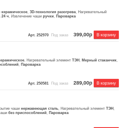
и
керамическое
,
3D-технология разогрева
, Нагревательный
а
24 ч
, Извлечение чаши
ручки
,
Пароварка
399,00р
В корзину
Арт. 252970
Под заказ
керамическое
, Нагревательный элемент
ТЭН
,
Мерный стаканчик
,
особлений
,
Пароварка
289,00р
В корзину
Арт. 250581
Под заказ
крытие чаши
нержавеющая сталь
, Нагревательный элемент
ТЭН
,
 чаши
без приспособлений
,
Пароварка