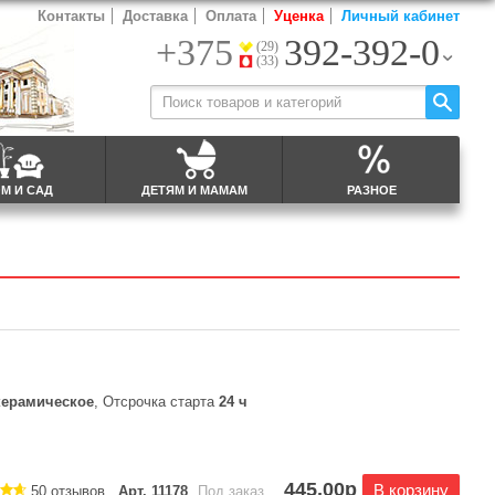
Контакты
Доставка
Оплата
Уценка
Личный кабинет
+375
392-392-0
(29)
(33)
М И САД
ДЕТЯМ И МАМАМ
РАЗНОЕ
керамическое
, Отсрочка старта
24 ч
445,00р
В корзину
50 отзывов
Арт. 11178
Под заказ