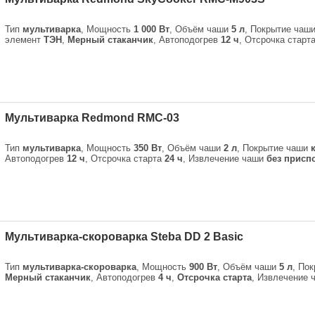
Тип
мультиварка
, Мощность
1 000 Вт
, Объём чаши
5 л
, Покрытие чаш
элемент
ТЭН
,
Мерный стаканчик
, Автоподогрев
12 ч
, Отсрочка старт
Мультиварка Redmond RMC-03
Тип
мультиварка
, Мощность
350 Вт
, Объём чаши
2 л
, Покрытие чаши
Автоподогрев
12 ч
, Отсрочка старта
24 ч
, Извлечение чаши
без присп
Мультиварка-скороварка Steba DD 2 Basic
Тип
мультиварка-скороварка
, Мощность
900 Вт
, Объём чаши
5 л
, По
Мерный стаканчик
, Автоподогрев
4 ч
,
Отсрочка старта
, Извлечение