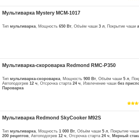
Мультиварка Mystery MCM-1017
Тип
мультиварка
, Мощность
650 Вт
, Объём чаши
3 л
, Покрытие чаши
Мультиварка-скороварка Redmond RMC-P350
Тип
мультиварка-скороварка
, Мощность
900 Вт
, Объём чаши
5 л
, По
Автоподогрев
12 ч
, Отсрочка старта
24 ч
, Извлечение чаши
без присп
Пароварка
Мультиварка Redmond SkyCooker M92S
Тип
мультиварка
, Мощность
1 000 Вт
, Объём чаши
5 л
, Покрытие чаш
200 рецептов
, Автоподогрев
12 ч
, Отсрочка старта
24 ч
,
Мерный стак