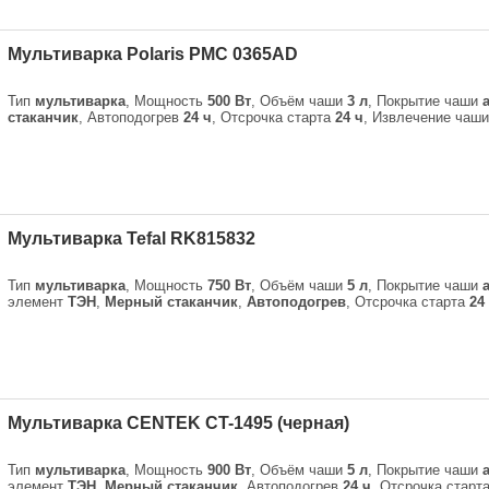
Мультиварка Polaris PMC 0365AD
Тип
мультиварка
, Мощность
500 Вт
, Объём чаши
3 л
, Покрытие чаши
стаканчик
, Автоподогрев
24 ч
, Отсрочка старта
24 ч
, Извлечение чаш
Мультиварка Tefal RK815832
Тип
мультиварка
, Мощность
750 Вт
, Объём чаши
5 л
, Покрытие чаши
элемент
ТЭН
,
Мерный стаканчик
,
Автоподогрев
, Отсрочка старта
24
Мультиварка CENTEK CT-1495 (черная)
Тип
мультиварка
, Мощность
900 Вт
, Объём чаши
5 л
, Покрытие чаши
элемент
ТЭН
,
Мерный стаканчик
, Автоподогрев
24 ч
, Отсрочка старт