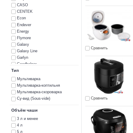
CASO
CENTEK
Econ
Endever
Energy
Flymore
Galaxy
Сравнить
Galaxy Line
Garlyn
Goodhelper
Тип
Holt
JVC
Мультиварка
Kitfort
Мультиварка-коптильня
MAUNFELD
Мультиварка-скороварка
Midea
Сравнить
Су-вид (Sous-vide)
Moulinex
Mystery
Объём чаши
Normann
3 л и менее
Optima
4 л
Pioneer
5 л