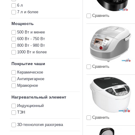
Polaris
6 л
ProfiCook
7 л и более
Сравнить
Redmond
Scarlett
Мощность
Sencor
500 Вт и менее
Steba
600 Вт - 750 Вт
Supra
800 Вт - 980 Вт
Tefal
1000 Вт и более
Vitek
Покрытие чаши
Сравнить
Керамическое
Антипригарное
Мраморное
Нагревательный элемент
Индукционный
ТЭН
Сравнить
3D-технология разогрева