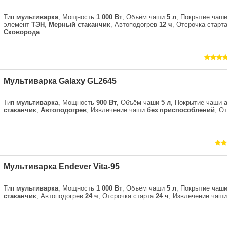
Тип
мультиварка
, Мощность
1 000 Вт
, Объём чаши
5 л
, Покрытие чаш
элемент
ТЭН
,
Мерный стаканчик
, Автоподогрев
12 ч
, Отсрочка старт
Сковорода
Мультиварка Galaxy GL2645
Тип
мультиварка
, Мощность
900 Вт
, Объём чаши
5 л
, Покрытие чаши
стаканчик
,
Автоподогрев
, Извлечение чаши
без приспособлений
, О
Мультиварка Endever Vita-95
Тип
мультиварка
, Мощность
1 000 Вт
, Объём чаши
5 л
, Покрытие чаш
стаканчик
, Автоподогрев
24 ч
, Отсрочка старта
24 ч
, Извлечение чаш