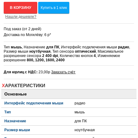
В КОРЗИНУ
Купить в 1 клик
Нашли дешевле?
Под заказ (от 2 дней)
Доставка по Могилёву: 6 р*
Тип
мышь
, Назначение
для ПК
, Интерфейс подключения мыши
радио
,
Размер мыши
ноутбучная
, Тип сенсора
оптический
, Максимальное
разрешение сенсора
2 400 dpi
, Количество кнопок
4
, Изменяемое
разрешение
800, 1200, 1600, 2400
Для юрлиц с НДС:
23,00р
Заказать счёт
ХАРАКТЕРИСТИКИ
Основные
Интерфейс подключения мыши
радио
Тип
мышь
Назначение
для ПК
Размер мыши
ноутбучная