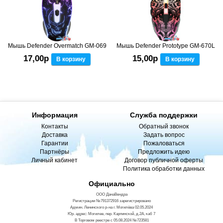
Мышь Defender Overmatch GM-069
Мышь Defender Prototype GM-670L
17,00р
15,00р
В корзину
В корзину
Информация
Служба поддержки
Контакты
Обратный звонок
Доставка
Задать вопрос
Гарантии
Пожаловаться
Партнёры
Предложить идею
Личный кабинет
Договор публичной оферты
Политика обработки данных
Официально
ООО ДанаВендра
Регистрации №791372916 зарегистрировано
Админ. Ленинского р-на г. Могилёва 02.05.2024
Юр. адрес: Могилев, пер. Карпинской, д.2А, каб 7
В Торговом реестре с 05.08.2024 №723581