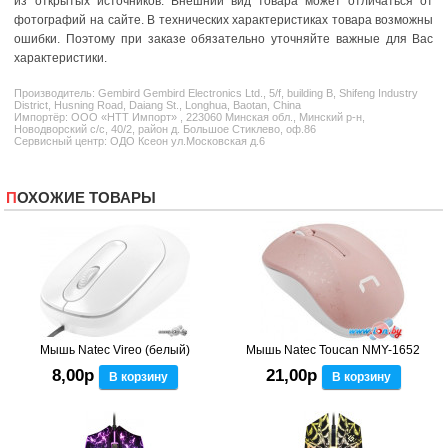
из открытых источников. Внешний вид товара может отличаться от
фотографий на сайте. В технических характеристиках товара возможны
ошибки. Поэтому при заказе обязательно уточняйте важные для Вас
характеристики.
Производитель:
Gembird
Gembird Electronics Ltd., 5/f, building B, Shifeng Industry
District, Husning Road, Daiang St., Longhua, Baotan, China
Импортёр: ООО «НТТ Импорт» , 223060 Минская обл., Минский р-н,
Новодворский с/с, 40/2, район д. Большое Стиклево, оф.86
Сервисный центр: ОДО Ксеон ул.Московская д.6
ПОХОЖИЕ ТОВАРЫ
Мышь Natec Vireo (белый)
Мышь Natec Toucan NMY-1652
8,00р
21,00р
В корзину
В корзину