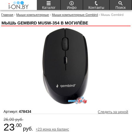
Каталог
Инфо
Контакты
Поиск
Главная
›
Мыши компьютерные
›
Мыши компьютерные Gembird
› Мышь Gembird
MUSW-354
МЫШЬ GEMBIRD MUSW-354 В МОГИЛЁВЕ
Артикул:
478434
Следить за ценой
26,00 руб.
23
.00
руб.
+23 иона на баланс